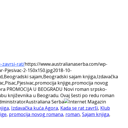
zavrsi-rat/
https://www.australianaserba.com/wp-
r-Pjesivac-2-150x150.jpg
2018-10-
ad,Beogradski sajam,Beogradski sajam knjiga,Izdavačka
ac,Pisac,Pjesivac,promocija knjige,promocija novog
a Agora PROMOCIJA U BEOGRADU Novi roman srpsko-
lubu književnika u Beogradu. Ovaj šesti po redu roman
dministrator
Australiana Serba
jiga
,
Izdavačka kuća Agora
,
Kada se rat završi
,
Klub
ige
,
promocija novog romana
,
roman
,
Sajam knjiga
,