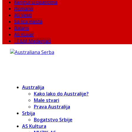
Kengur u opancima
Humano
AS Vesti
Sa lica mesta
Balans
AS Kuvar
T&M Medenjaci
Australija
Kako lako do Australije?
Male stvari
Prava Australija
Srbija
Bogatstvo Srbije
AS Kultura