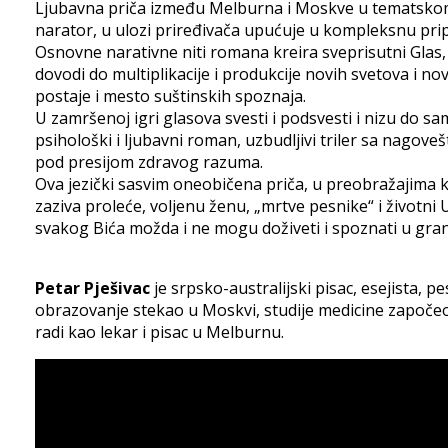
Ljubavna priča između Melburna i Moskve u tematskom 
narator, u ulozi priređivača upućuje u kompleksnu pripo
Osnovne narativne niti romana kreira sveprisutni Glas, 
dovodi do multiplikacije i produkcije novih svetova i n
postaje i mesto suštinskih spoznaja.
U zamršenoj igri glasova svesti i podsvesti i nizu do s
psihološki i ljubavni roman, uzbudljivi triler sa nagove
pod presijom zdravog razuma.
Ova jezički sasvim oneobičena priča, u preobražajima ko
zaziva proleće, voljenu ženu, „mrtve pesnike“ i životn
svakog Bića možda i ne mogu doživeti i spoznati u gran
Petar Pješivac
je srpsko-australijski pisac, esejista, 
obrazovanje stekao u Moskvi, studije medicine započeo u
radi kao lekar i pisac u Melburnu.