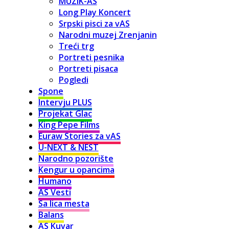
MUZIK-AS
Long Play Koncert
Srpski pisci za vAS
Narodni muzej Zrenjanin
Treći trg
Portreti pesnika
Portreti pisaca
Pogledi
Spone
Intervju PLUS
Projekat Glac
King Pepe Films
Euraw Stories za vAS
U-NEXT & NEST
Narodno pozorište
Kengur u opancima
Humano
AS Vesti
Sa lica mesta
Balans
AS Kuvar