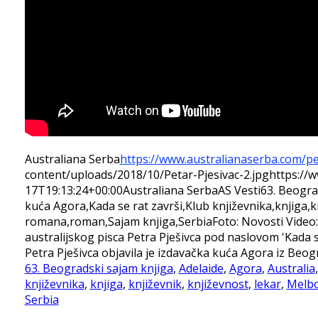
Australiana Serba
https://www.australianaserba.com/p
content/uploads/2018/10/Petar-Pjesivac-2.jpg
https://
17T19:13:24+00:00
Australiana Serba
AS Vesti
63. Beogra
kuća Agora,Kada se rat završi,Klub književnika,knjiga,
romana,roman,Sajam knjiga,Serbia
Foto: Novosti Vide
australijskog pisca Petra Pješivca pod naslovom 'Kada 
Petra Pješivca objavila je izdavačka kuća Agora iz Beogra
63. Beogradski sajam knjiga
,
Adelaide
,
Agora
,
Australia
književnika
,
knjiga
,
književnik
,
književnost
,
lekar
,
Melb
Serbia