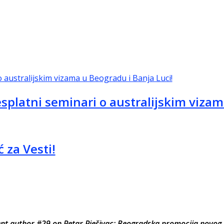
esplatni seminari o australijskim vizam
 za Vesti!
 author #29 on Petar Pješivac: Beogradska promocija novog r