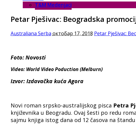
T&M Medenjaci
Petar Pješivac: Beogradska promoci
Australiana Serba
октобар 17, 2018
Petar Pješivac: B
Foto: Novosti
Video: World Video Poduction (Melburn)
Izvor: Izdavačka kuća Agora
Novi roman srpsko-australijskog pisca
Petra Pj
književnika u Beogradu. Ovaj šesti po redu rom
sajmu knjiga istog dana od 12 časova na štandu