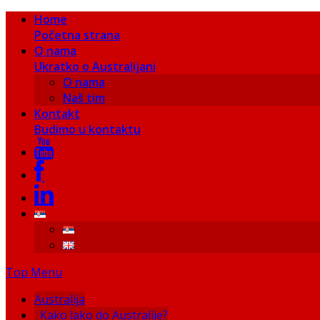
Home
Početna strana
O nama
Ukratko o Australijani
O nama
Naš tim
Kontakt
Budimo u kontaktu
Top Menu
Australija
Kako lako do Australije?