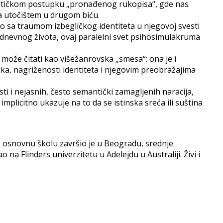
oetičkom postupku „pronađenog rukopisa“, gde nas
za utočištem u drugom biću.
no sa traumom izbegličkog identiteta u njegovoj svesti
kodnevnog života, ovaj paralelni svet psihosimulakruma
 može čitati kao višežanrovska „smesa“: ona je i
nika, nagriženosti identiteta i njegovim preobražajima
i i nejasnih, često semantički zamagljenih naracija,
licitno ukazuje na to da se istinska sreća ili suština
ne, osnovnu školu završio je u Beogradu, srednje
a Flinders univerzitetu u Adelejdu u Australiji. Živi i