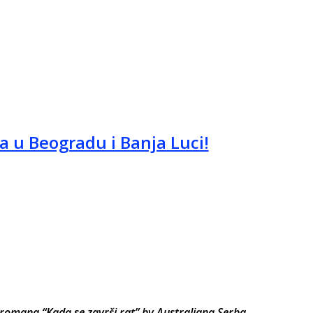
a u Beogradu i Banja Luci!
omana “Kada se završi rat” by Australiana Serba