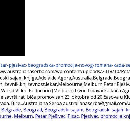
etar-pjesivac-beogradska-promocija-novog-romana-kada-se-
www.australianaserba.com/wp-content/uploads/2018/10/Peta
dski sajam knjiga,Adelaide,Agora,Australia,Belgrade,Beogr
književnik,književnost,lekar,Melbourne,Melburn,Petar Pješiv
o: World Video Poduction (Melburn) Izvor: Izdavačka kuć
se završi rat' biće promovisan 23. oktobra od 20 časova u K
da. Biće...
Australiana Serba
australianaserba@gmail.com
A
,
Belgrade
,
Beograd
,
Beogradski sajam
,
Beogradski sajam kn
ourne
,
Melburn
,
Petar Pješivac
,
Pisac
,
Pjesivac
,
promocija knj