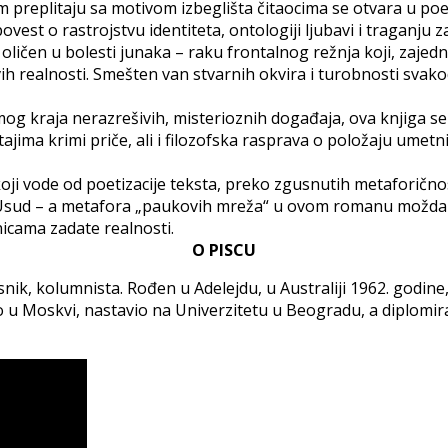
preplitaju sa motivom izbeglišta čitaocima se otvara u p
vest o rastrojstvu identiteta, ontologiji ljubavi i traganju 
oličen u bolesti junaka – raku frontalnog režnja koji, zajed
ovih realnosti. Smešten van stvarnih okvira i turobnosti sva
amog kraja nerazrešivih, misterioznih događaja, ova knjiga se
štajima krimi priče, ali i filozofska rasprava o položaju umet
ji vode od poetizacije teksta, preko zgusnutih metaforičnost
i Usud – a metafora „paukovih mreža“ u ovom romanu možda imp
icama zadate realnosti.
O PISCU
pesnik, kolumnista. Rođen u Adelejdu, u Australiji 1962. godi
 Moskvi, nastavio na Univerzitetu u Beogradu, a diplomirao n