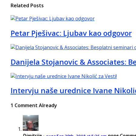
Related Posts
Petar Pješivac: Ljubav kao odgovor
Danijela Stojanovic & Associates: B
Intervju naše urednice Ivane Nikolić
1 Comment Already
Dimitrije
-
none
Comment
октобар 20th, 2018 at 5:26 am