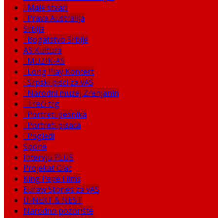
Male stvari
Prava Australija
Srbija
Bogatstvo Srbije
AS Kultura
MUZIK-AS
Long Play Koncert
Srpski pisci za vAS
Narodni muzej Zrenjanin
Treći trg
Portreti pesnika
Portreti pisaca
Pogledi
Spone
Intervju PLUS
Projekat Glac
King Pepe Films
Euraw Stories za vAS
U-NEXT & NEST
Narodno pozorište