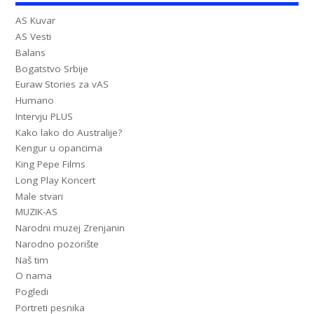
AS Kuvar
AS Vesti
Balans
Bogatstvo Srbije
Euraw Stories za vAS
Humano
Intervju PLUS
Kako lako do Australije?
Kengur u opancima
King Pepe Films
Long Play Koncert
Male stvari
MUZIK-AS
Narodni muzej Zrenjanin
Narodno pozorište
Naš tim
O nama
Pogledi
Portreti pesnika