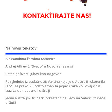
Najnoviji tekstovi
Aleksandrina čarobna radionica
Andrej Alfirević: “Svetlo” u Novoj renesansi
Petar Pješivac: Ljubav kao odgovor
Razglednice iz budućnosti: Vakcina koja je u Australiji iskorenila
HPV i za preko 90 odsto smanjila pojavu raka koji ovaj virus
izaziva od nedavno i u Srbiji!
Jedini australijski trubački orkestar Opa Bato na Saboru trubača
u Guči!