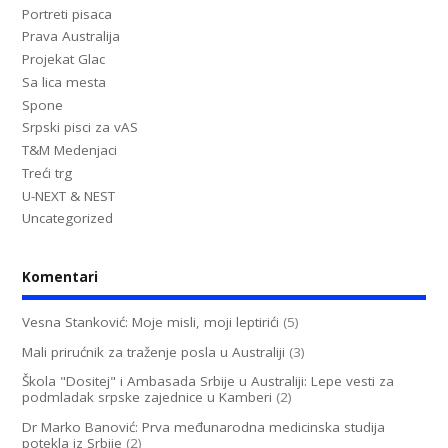
Portreti pisaca
Prava Australija
Projekat Glac
Sa lica mesta
Spone
Srpski pisci za vAS
T&M Medenjaci
Treći trg
U-NEXT & NEST
Uncategorized
Komentari
Vesna Stanković: Moje misli, moji leptirići
(5)
Mali prirućnik za traženje posla u Australiji
(3)
Škola "Dositej" i Ambasada Srbije u Australiji: Lepe vesti za
podmladak srpske zajednice u Kamberi
(2)
Dr Marko Banović: Prva međunarodna medicinska studija
potekla iz Srbije
(2)