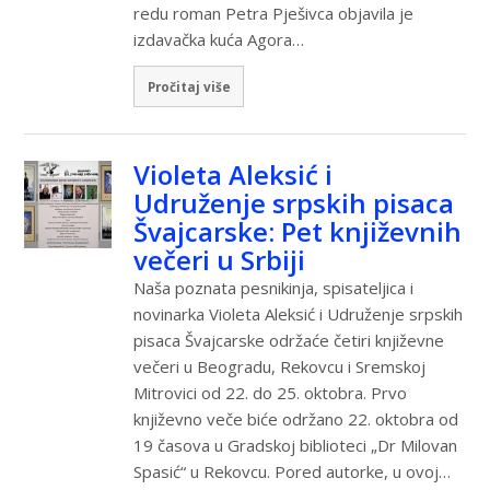
redu roman Petra Pješivca objavila je
izdavačka kuća Agora…
Pročitaj više
Violeta Aleksić i
Udruženje srpskih pisaca
Švajcarske: Pet književnih
večeri u Srbiji
Naša poznata pesnikinja, spisateljica i
novinarka Violeta Aleksić i Udruženje srpskih
pisaca Švajcarske održaće četiri književne
večeri u Beogradu, Rekovcu i Sremskoj
Mitrovici od 22. do 25. oktobra. Prvo
književno veče biće održano 22. oktobra od
19 časova u Gradskoj biblioteci „Dr Milovan
Spasić“ u Rekovcu. Pored autorke, u ovoj…