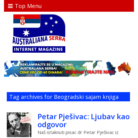
Top Menu
Tag archives for Beogradski sajam knjiga
Petar Pješivac: Ljubav kao
odgovor
Naš istaknuti pisac dr Petar Pješivac iz