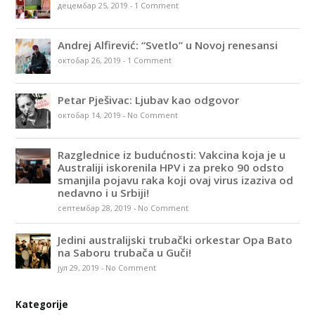
децембар 25, 2019
-
1 Comment
Andrej Alfirević: “Svetlo” u Novoj renesansi
октобар 26, 2019
-
1 Comment
Petar Pješivac: Ljubav kao odgovor
октобар 14, 2019
-
No Comment
Razglednice iz budućnosti: Vakcina koja je u
Australiji iskorenila HPV i za preko 90 odsto
smanjila pojavu raka koji ovaj virus izaziva od
nedavno i u Srbiji!
септембар 28, 2019
-
No Comment
Jedini australijski trubački orkestar Opa Bato
na Saboru trubača u Guči!
јул 29, 2019
-
No Comment
Kategorije