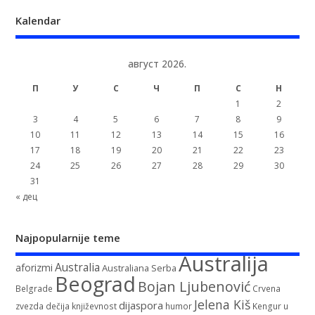
Kalendar
август 2026.
П
У
С
Ч
П
С
Н
1
2
3
4
5
6
7
8
9
10
11
12
13
14
15
16
17
18
19
20
21
22
23
24
25
26
27
28
29
30
31
« дец
Najpopularnije teme
Australija
Australia
aforizmi
Australiana Serba
Beograd
Bojan Ljubenović
Belgrade
Crvena
Jelena Kiš
dijaspora
zvezda
dečija književnost
humor
Kengur u