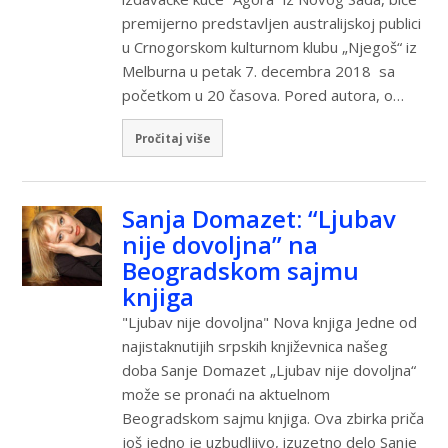
premijerno predstavljen australijskoj publici
u Crnogorskom kulturnom klubu „Njegoš“ iz
Melburna u petak 7. decembra 2018 sa
početkom u 20 časova. Pored autora, o…
Pročitaj više
Sanja Domazet: “Ljubav
nije dovoljna” na
Beogradskom sajmu
knjiga
"Ljubav nije dovoljna" Nova knjiga Jedne od
najistaknutijih srpskih književnica našeg
doba Sanje Domazet „Ljubav nije dovoljna“
može se pronaći na aktuelnom
Beogradskom sajmu knjiga. Ova zbirka priča
još jedno je uzbudljivo, izuzetno delo Sanje