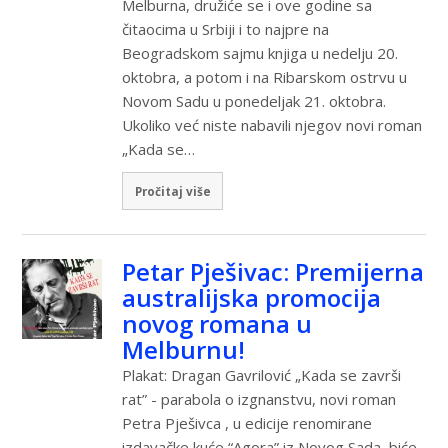
Melburna, družiće se i ove godine sa
čitaocima u Srbiji i to najpre na
Beogradskom sajmu knjiga u nedelju 20.
oktobra, a potom i na Ribarskom ostrvu u
Novom Sadu u ponedeljak 21. oktobra.
Ukoliko već niste nabavili njegov novi roman
„Kada se…
Pročitaj više
Petar Pješivac: Premijerna
australijska promocija
novog romana u
Melburnu!
Plakat: Dragan Gavrilović „Kada se završi
rat” - parabola o izgnanstvu, novi roman
Petra Pješivca , u edicije renomirane
izdavačke kuće “Agora” iz Novog Sada, biće