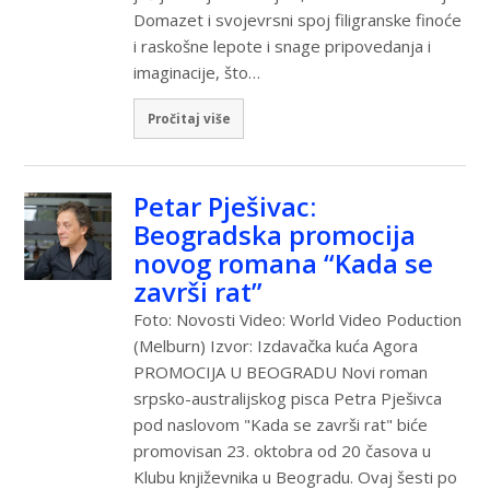
Domazet i svojevrsni spoj filigranske finoće
i raskošne lepote i snage pripovedanja i
imaginacije, što…
Pročitaj više
Petar Pješivac:
Beogradska promocija
novog romana “Kada se
završi rat”
Foto: Novosti Video: World Video Poduction
(Melburn) Izvor: Izdavačka kuća Agora
PROMOCIJA U BEOGRADU Novi roman
srpsko-australijskog pisca Petra Pješivca
pod naslovom "Kada se završi rat" biće
promovisan 23. oktobra od 20 časova u
Klubu književnika u Beogradu. Ovaj šesti po