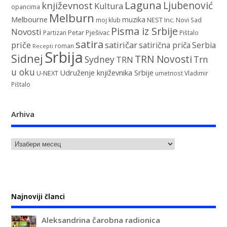
Laguna
književnost
Ljubenović
Kultura
opancima
Melburn
Melbourne
muzika
NEST Inc.
moj klub
Novi Sad
Pisma iz Srbije
Novosti
Petar Pješivac
Partizan
Pištalo
satira
satiričar
priče
satirična priča
Serbia
roman
Recepti
Srbija
Sidnej
TRN Novosti
Sydney
Trn
TRN
u oku
Udruženje književnika Srbije
U-NEXT
umetnost
Vladimir
Pištalo
Arhiva
Najnoviji članci
Aleksandrina čarobna radionica