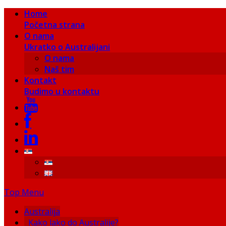
Home
Početna strana
O nama
Ukratko o Australijani
O nama
Naš tim
Kontakt
Budimo u kontaktu
Top Menu
Australija
Kako lako do Australije?