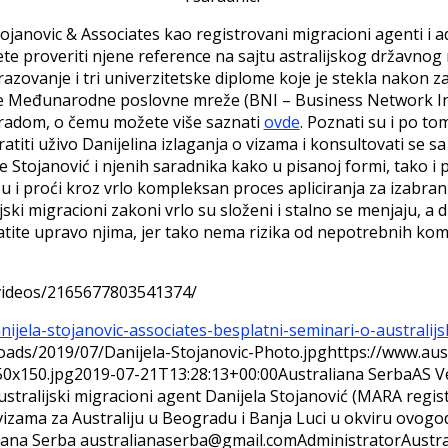
Stojanovic & Associates kao registrovani migracioni agenti i a
žete proveriti njene reference na sajtu astralijskog državn
razovanje i tri univerzitetske diplome koje je stekla nakon za
žne Međunarodne poslovne mreže (BNI – Business Network Int
radom, o čemu možete više saznati
ovde
. Poznati su i po to
atiti uživo Danijelina izlaganja o vizama i konsultovati se s
jele Stojanović i njenih saradnika kako u pisanoj formi, tako
i proći kroz vrlo kompleksan proces apliciranja za izabranu vi
ijski migracioni zakoni vrlo su složeni i stalno se menjaju,
atite upravo njima, jer tako nema rizika od nepotrebnih kompl
/videos/2165677803541374/
ijela-stojanovic-associates-besplatni-seminari-o-australi
ads/2019/07/Danijela-Stojanovic-Photo.jpg
https://www.aus
50x150.jpg
2019-07-21T13:28:13+00:00
Australiana Serba
AS V
stralijski migracioni agent Danijela Stojanović (MARA regist
izama za Australiju u Beogradu i Banja Luci u okviru ovogo
iana Serba
australianaserba@gmail.com
Administrator
Austra