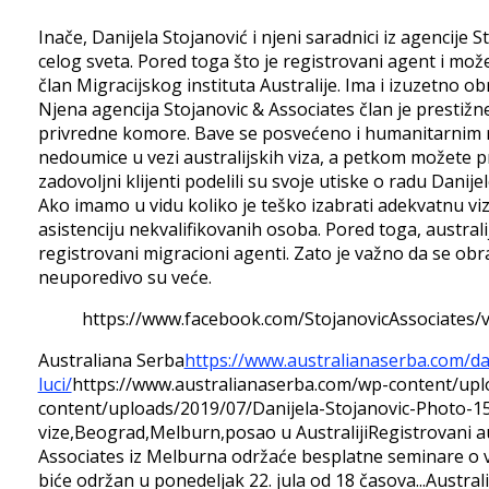
Inače, Danijela Stojanović i njeni saradnici iz agencije 
celog sveta. Pored toga što je registrovani agent i mo
član Migracijskog instituta Australije. Ima i izuzetno ob
Njena agencija Stojanovic & Associates član je presti
privredne komore. Bave se posvećeno i humanitarnim 
nedoumice u vezi australijskih viza, a petkom možete pr
zadovoljni klijenti podelili su svoje utiske o radu Dani
Ako imamo u vidu koliko je teško izabrati adekvatnu vizu 
asistenciju nekvalifikovanih osoba. Pored toga, austral
registrovani migracioni agenti. Zato je važno da se obr
neuporedivo su veće.
https://www.facebook.com/StojanovicAssociates
Australiana Serba
https://www.australianaserba.com/dan
luci/
https://www.australianaserba.com/wp-content/uplo
content/uploads/2019/07/Danijela-Stojanovic-Photo-1
vize,Beograd,Melburn,posao u Australiji
Registrovani au
Associates iz Melburna održaće besplatne seminare o v
biće održan u ponedeljak 22. jula od 18 časova...
Austral