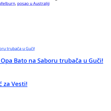
Melburn
,
posao u Australiji
ar Opa Bato na Saboru trubača u Guči!
 za Vesti!