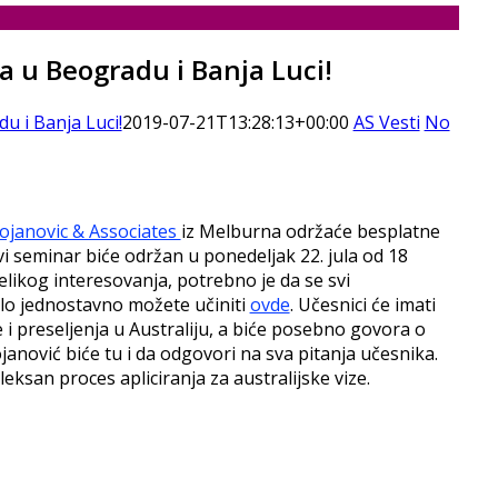
a u Beogradu i Banja Luci!
u i Banja Luci!
2019-07-21T13:28:13+00:00
AS Vesti
No
ojanovic & Associates
iz Melburna održaće besplatne
i seminar biće održan u ponedeljak 22. jula od 18
likog interesovanja, potrebno je da se svi
rlo jednostavno možete učiniti
ovde
. Učesnici će imati
 i preseljenja u Australiju, a biće posebno govora o
janović biće tu i da odgovori na sva pitanja učesnika.
eksan proces apliciranja za australijske vize.