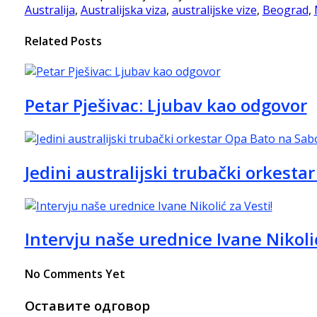
Australija
,
Australijska viza
,
australijske vize
,
Beograd
,
Related Posts
Petar Pješivac: Ljubav kao odgovor
Jedini australijski trubački orkest
Intervju naše urednice Ivane Nikolić
No Comments Yet
Оставите одговор