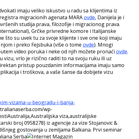
dvokati imaju veliko iskustvo u radu sa klijentima iz
og registra migracionih agenata MARA
ovde
, Danijela je i
vršenih studija prava, filozofije i migracionog prava.
ernational), Grčke privredne komore i Italijanske
me što su uvek tu za svoje klijente i sve one koji imaju
a njom i preko Fejsbuka (više o tome
ovde
). Mnogi
 i putem video poruka i neke od njih možete pronaći
ovde
.
zu, vrlo je rizično raditi to na svoju ruku ili uz
 a direktan pristup pouzdanim informacijama imaju samo
ikacija i troškova, a vaše šanse da dobijete vizu
jskim-vizama-u-beogradu-i-banja-
tralianaserba.com/wp-
esti
Australija,Australijska viza,australijske
arski broj 0958278) iz agencije za vize Stojanovic &
dišnjeg gostovanja u zemljama Balkana. Prvi seminar
liana Serba