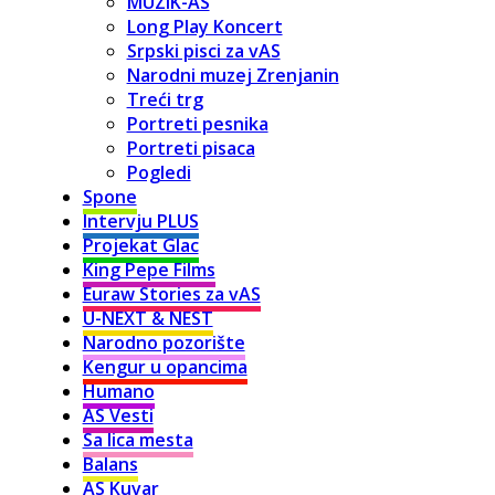
MUZIK-AS
Long Play Koncert
Srpski pisci za vAS
Narodni muzej Zrenjanin
Treći trg
Portreti pesnika
Portreti pisaca
Pogledi
Spone
Intervju PLUS
Projekat Glac
King Pepe Films
Euraw Stories za vAS
U-NEXT & NEST
Narodno pozorište
Kengur u opancima
Humano
AS Vesti
Sa lica mesta
Balans
AS Kuvar