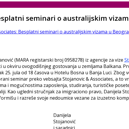
esplatni seminari o australijskim vizam
sociates: Besplatni seminari o australijskim vizama u Beograd
janović (MARA registarski broj 0958278) iz agencije za vize
St
i u okviru ovogodišnjeg gostovanja u zemljama Balkana. Prv
k 25. jula od 18 časova u Hotelu Bosna u Banja Luci. Zbog ve
brani seminar preko vebsajta Stojanovic & Associates, a to v
zama i mogućnostima zaposlenja, studiranja, turističke posete
iji. Kao ugledni stručnjak za imigraciono pravo, Danijela Sto
informišu i razreše svoje nedoumice vezane za izuzetno kompl
Danijela
Stojanović
i saradnici