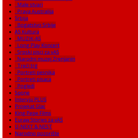
Male stvari
Prava Australija
Srbija
Bogatstvo Srbije
AS Kultura
MUZIK-AS
Long Play Koncert
Srpski pisci za vAS
Narodni muzej Zrenjanin
Treći trg
Portreti pesnika
Portreti pisaca
Pogledi
Spone
Intervju PLUS
Projekat Glac
King Pepe Films
Euraw Stories za vAS
U-NEXT & NEST
Narodno pozorište