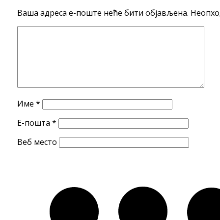
Ваша адреса е-поште неће бити објављена.
Неопхо
Име
*
Е-пошта
*
Веб место