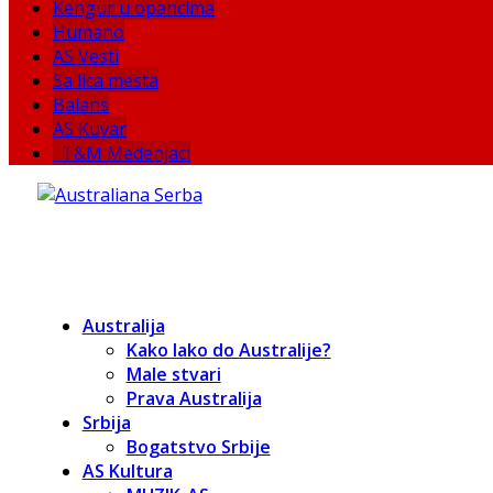
Kengur u opancima
Humano
AS Vesti
Sa lica mesta
Balans
AS Kuvar
T&M Medenjaci
Australija
Kako lako do Australije?
Male stvari
Prava Australija
Srbija
Bogatstvo Srbije
AS Kultura