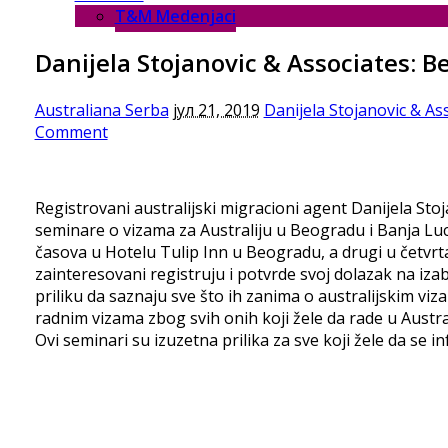
T&M Medenjaci
Danijela Stojanovic & Associates: B
Australiana Serba
јул 21, 2019
Danijela Stojanovic & As
Comment
Registrovani australijski migracioni agent Danijela Sto
seminare o vizama za Australiju u Beogradu i Banja Luc
časova u Hotelu Tulip Inn u Beogradu, a drugi u četvrta
zainteresovani registruju i potvrde svoj dolazak na iza
priliku da saznaju sve što ih zanima o australijskim vi
radnim vizama zbog svih onih koji žele da rade u Austral
Ovi seminari su izuzetna prilika za sve koji žele da se 