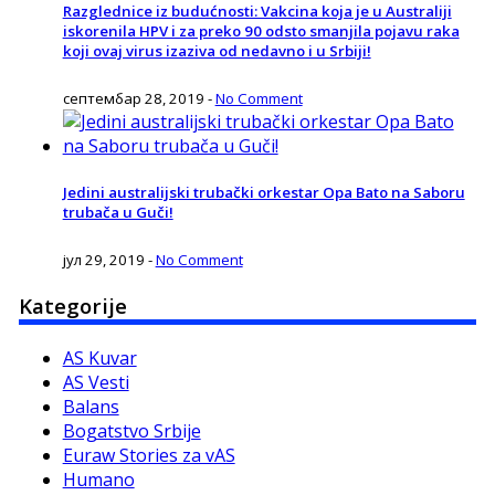
Razglednice iz budućnosti: Vakcina koja je u Australiji
iskorenila HPV i za preko 90 odsto smanjila pojavu raka
koji ovaj virus izaziva od nedavno i u Srbiji!
септембар 28, 2019
-
No Comment
Jedini australijski trubački orkestar Opa Bato na Saboru
trubača u Guči!
јул 29, 2019
-
No Comment
Kategorije
AS Kuvar
AS Vesti
Balans
Bogatstvo Srbije
Euraw Stories za vAS
Humano