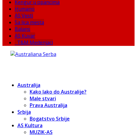
Kengur u opancima
Humano
AS Vesti
Sa lica mesta
Balans
AS Kuvar
T&M Medenjaci
Australija
Kako lako do Australije?
Male stvari
Prava Australija
Srbija
Bogatstvo Srbije
AS Kultura
MUZIK-AS