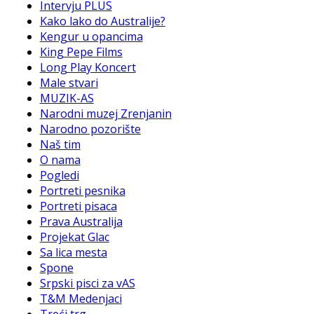
Intervju PLUS
Kako lako do Australije?
Kengur u opancima
King Pepe Films
Long Play Koncert
Male stvari
MUZIK-AS
Narodni muzej Zrenjanin
Narodno pozorište
Naš tim
O nama
Pogledi
Portreti pesnika
Portreti pisaca
Prava Australija
Projekat Glac
Sa lica mesta
Spone
Srpski pisci za vAS
T&M Medenjaci
Treći trg