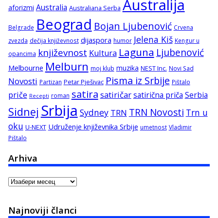
Australija
Australia
aforizmi
Australiana Serba
Beograd
Bojan Ljubenović
Belgrade
Crvena
Jelena Kiš
dijaspora
zvezda
dečija književnost
humor
Kengur u
Laguna
književnost
Ljubenović
Kultura
opancima
Melburn
Melbourne
muzika
NEST Inc.
moj klub
Novi Sad
Pisma iz Srbije
Novosti
Petar Pješivac
Partizan
Pištalo
satira
satiričar
priče
satirična priča
Serbia
roman
Recepti
Srbija
Sidnej
TRN Novosti
Sydney
Trn u
TRN
oku
Udruženje književnika Srbije
U-NEXT
umetnost
Vladimir
Pištalo
Arhiva
Arhiva
Najnoviji članci