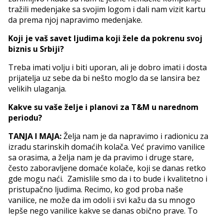
tražili medenjake sa svojim logom i dali nam vizit kartu
da prema njoj napravimo medenjake.
Koji je vaš savet ljudima koji žele da pokrenu svoj
biznis u Srbiji?
Treba imati volju i biti uporan, ali je dobro imati i dosta
prijatelja uz sebe da bi nešto moglo da se lansira bez
velikih ulaganja.
Kakve su vaše želje i planovi za T
&M
u narednom
periodu?
TANJA I MAJA:
Želja nam je da napravimo i radionicu za
izradu starinskih domaćih kolača. Već pravimo vanilice
sa orasima, a želja nam je da pravimo i druge stare,
često zaboravljene domaće kolače, koji se danas retko
gde mogu naći. Zamislile smo da i to bude i kvalitetno i
pristupačno ljudima. Recimo, ko god proba naše
vanilice, ne može da im odoli i svi kažu da su mnogo
lepše nego vanilice kakve se danas obično prave. To