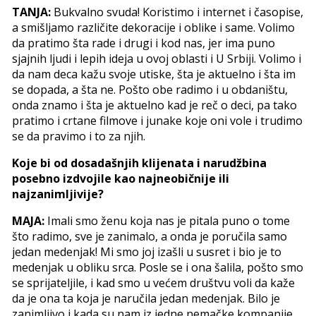
TANJA:
Bukvalno svuda! Koristimo i internet i časopise,
a smišljamo različite dekoracije i oblike i same. Volimo
da pratimo šta rade i drugi i kod nas, jer ima puno
sjajnih ljudi i lepih ideja u ovoj oblasti i U Srbiji. Volimo i
da nam deca kažu svoje utiske, šta je aktuelno i šta im
se dopada, a šta ne. Pošto obe radimo i u obdaništu,
onda znamo i šta je aktuelno kad je reč o deci, pa tako
pratimo i crtane filmove i junake koje oni vole i trudimo
se da pravimo i to za njih.
Koje bi od dosadašnjih klijenata i narudžbina
posebno izdvojile kao najneobičnije ili
najzanimljivije?
MAJA:
Imali smo ženu koja nas je pitala puno o tome
što radimo, sve je zanimalo, a onda je poručila samo
jedan medenjak! Mi smo joj izašli u susret i bio je to
medenjak u obliku srca. Posle se i ona šalila, pošto smo
se sprijateljile, i kad smo u većem društvu voli da kaže
da je ona ta koja je naručila jedan medenjak. Bilo je
zanimljivo i kada su nam iz jedne nemačke kompanije