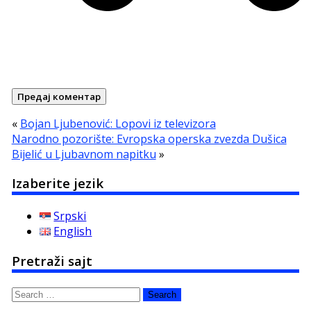
«
Bojan Ljubenović: Lopovi iz televizora
Narodno pozorište: Evropska operska zvezda Dušica
Bijelić u Ljubavnom napitku
»
Izaberite jezik
Srpski
English
Pretraži sajt
Search
for: