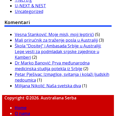
U-NEXT & NEST
Uncategorized
Komentari
Vesna Stanković: Moje misli, moji leptirići
(5)
Mali prirućnik za traženje posla u Australiji
(3)
Škola "Dositej" i Ambasada Srbije u Australiji:
Lepe vesti za podmladak srpske zajednice u
Kamberi
(2)
Dr Marko Banović: Prva međunarodna
medicinska studija potekla iz Srbije
(2)
Petar Pješivac: Izmaglice, svitanja i kolaži ljudskih
nedoumica
(1)
Milijana Nikolić: Naša svetska diva
(1)
Copyright ©2026. Australiana Serba
Home
O nama