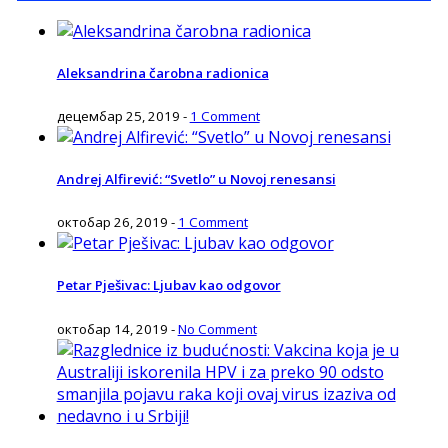
Aleksandrina čarobna radionica
децембар 25, 2019
-
1 Comment
Andrej Alfirević: “Svetlo” u Novoj renesansi
октобар 26, 2019
-
1 Comment
Petar Pješivac: Ljubav kao odgovor
октобар 14, 2019
-
No Comment