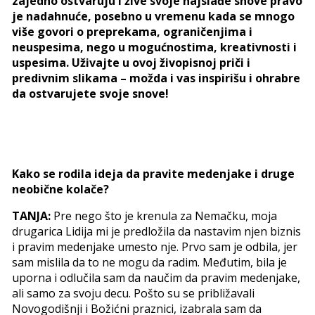
zajedno ostvaruju i žive svoje najslađe snove pravo
je nadahnuće, posebno u vremenu kada se mnogo
više govori o preprekama, ograničenjima i
neuspesima, nego u mogućnostima, kreativnosti i
uspesima. Uživajte u ovoj živopisnoj priči i
predivnim slikama – možda i vas inspirišu i ohrabre
da ostvarujete svoje snove!
Kako se rodila ideja da pravite medenjake i druge
neobične kolače?
TANJA:
Pre nego što je krenula za Nemačku, moja
drugarica Lidija mi je predložila da nastavim njen biznis
i pravim medenjake umesto nje. Prvo sam je odbila, jer
sam mislila da to ne mogu da radim. Međutim, bila je
uporna i odlučila sam da naučim da pravim medenjake,
ali samo za svoju decu. Pošto su se približavali
Novogodišnji i Božićni praznici, izabrala sam da