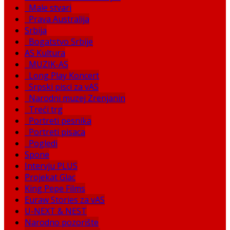
Male stvari
Prava Australija
Srbija
Bogatstvo Srbije
AS Kultura
MUZIK-AS
Long Play Koncert
Srpski pisci za vAS
Narodni muzej Zrenjanin
Treći trg
Portreti pesnika
Portreti pisaca
Pogledi
Spone
Intervju PLUS
Projekat Glac
King Pepe Films
Euraw Stories za vAS
U-NEXT & NEST
Narodno pozorište