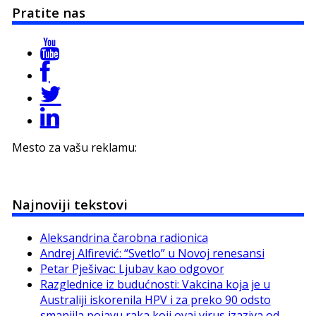
Pratite nas
Mesto za vašu reklamu:
Najnoviji tekstovi
Aleksandrina čarobna radionica
Andrej Alfirević: “Svetlo” u Novoj renesansi
Petar Pješivac: Ljubav kao odgovor
Razglednice iz budućnosti: Vakcina koja je u
Australiji iskorenila HPV i za preko 90 odsto
smanjila pojavu raka koji ovaj virus izaziva od