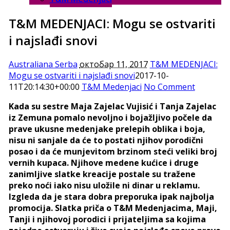
T&M MEDENJACI: Mogu se ostvariti
i najslađi snovi
Australiana Serba
октобар 11, 2017
T&M MEDENJACI:
Mogu se ostvariti i najslađi snovi
2017-10-
11T20:14:30+00:00
T&M Medenjaci
No Comment
Kada su sestre Maja Zajelac Vujisić i Tanja Zajelac
iz Zemuna pomalo nevoljno i bojažljivo počele da
prave ukusne medenjake prelepih oblika i boja,
nisu ni sanjale da će to postati njihov porodični
posao i da će munjevitom brzinom steći veliki broj
vernih kupaca. Njihove medene kućice i druge
zanimljive slatke kreacije postale su tražene
preko noći iako nisu uložile ni dinar u reklamu.
Izgleda da je stara dobra preporuka ipak najbolja
promocija. Slatka priča o T&M Medenjacima, Maji,
Tanji i njihovoj porodici i prijateljima sa kojima