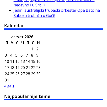
nedavno i u Srbiji!
Jedini australijski trubački orkestar Opa Bato na
Saboru trubača u Guči!
Kalendar
август 2026.
П
У
С
Ч
П
С
Н
1
2
3
4
5
6
7
8
9
10
11
12
13
14
15
16
17
18
19
20
21
22
23
24
25
26
27
28
29
30
31
« дец
Najpopularnije teme