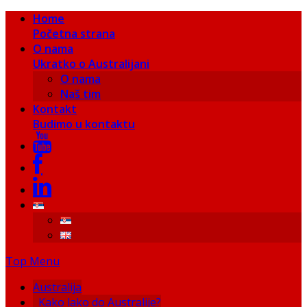
Home
Početna strana
O nama
Ukratko o Australijani
O nama
Naš tim
Kontakt
Budimo u kontaktu
Top Menu
Australija
Kako lako do Australije?