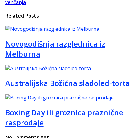
venčanja
Related Posts
Novogodišnja razglednica iz
Melburna
Australijska Božićna sladoled-torta
Boxing Day ili groznica praznične
rasprodaje
No Comments Yet