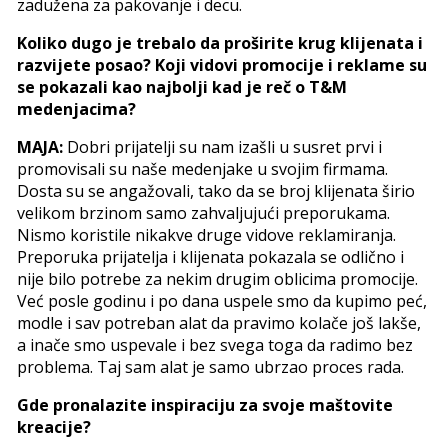
zadužena za pakovanje i decu.
Koliko dugo je trebalo da proširite krug klijenata i
razvijete posao? Koji vidovi promocije i reklame su
se pokazali kao najbolji kad je reč o T
&
M
medenjacima?
MAJA:
Dobri prijatelji su nam izašli u susret prvi i
promovisali su naše medenjake u svojim firmama.
Dosta su se angažovali, tako da se broj klijenata širio
velikom brzinom samo zahvaljujući preporukama.
Nismo koristile nikakve druge vidove reklamiranja.
Preporuka prijatelja i klijenata pokazala se odlično i
nije bilo potrebe za nekim drugim oblicima promocije.
Već posle godinu i po dana uspele smo da kupimo peć,
modle i sav potreban alat da pravimo kolače još lakše,
a inače smo uspevale i bez svega toga da radimo bez
problema. Taj sam alat je samo ubrzao proces rada.
Gde pronalazite inspiraciju za svoje maštovite
kreacije?