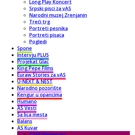
Long Play Koncert
Srpski pisci za vAS
Narodni muzej Zrenjanin
Treći trg
Portreti pesnika
Portreti pisaca
Pogledi
Spone
Intervju PLUS
Projekat Glac
King Pepe Films
Euraw Stories za vAS
U-NEXT & NEST
Narodno pozorište
Kengur u opancima
Humano
AS Vesti
Sa lica mesta
Balans
AS Kuvar
T&M Medenjaci