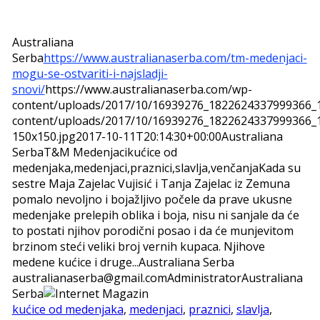
Australiana
Serba
https://www.australianaserba.com/tm-medenjaci-
mogu-se-ostvariti-i-najsladji-
snovi/
https://www.australianaserba.com/wp-
content/uploads/2017/10/16939276_1822624337999366_
content/uploads/2017/10/16939276_1822624337999366_
150x150.jpg
2017-10-11T20:14:30+00:00
Australiana
Serba
T&M Medenjaci
kućice od
medenjaka,medenjaci,praznici,slavlja,venčanja
Kada su
sestre Maja Zajelac Vujisić i Tanja Zajelac iz Zemuna
pomalo nevoljno i bojažljivo počele da prave ukusne
medenjake prelepih oblika i boja, nisu ni sanjale da će
to postati njihov porodični posao i da će munjevitom
brzinom steći veliki broj vernih kupaca. Njihove
medene kućice i druge...
Australiana Serba
australianaserba@gmail.com
Administrator
Australiana
Serba
kućice od medenjaka
,
medenjaci
,
praznici
,
slavlja
,