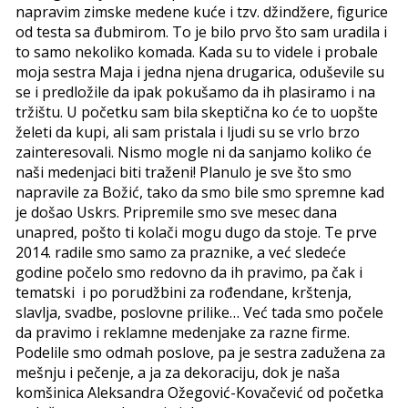
napravim zimske medene kuće i tzv. džindžere, figurice
od testa sa đubmirom. To je bilo prvo što sam uradila i
to samo nekoliko komada. Kada su to videle i probale
moja sestra Maja i jedna njena drugarica, oduševile su
se i predložile da ipak pokušamo da ih plasiramo i na
tržištu. U početku sam bila skeptična ko će to uopšte
želeti da kupi, ali sam pristala i ljudi su se vrlo brzo
zainteresovali. Nismo mogle ni da sanjamo koliko će
naši medenjaci biti traženi! Planulo je sve što smo
napravile za Božić, tako da smo bile smo spremne kad
je došao Uskrs. Pripremile smo sve mesec dana
unapred, pošto ti kolači mogu dugo da stoje. Te prve
2014. radile smo samo za praznike, a već sledeće
godine počelo smo redovno da ih pravimo, pa čak i
tematski i po porudžbini za rođendane, krštenja,
slavlja, svadbe, poslovne prilike… Već tada smo počele
da pravimo i reklamne medenjake za razne firme.
Podelile smo odmah poslove, pa je sestra zadužena za
mešnju i pečenje, a ja za dekoraciju, dok je naša
komšinica Aleksandra Ožegović-Kovačević od početka