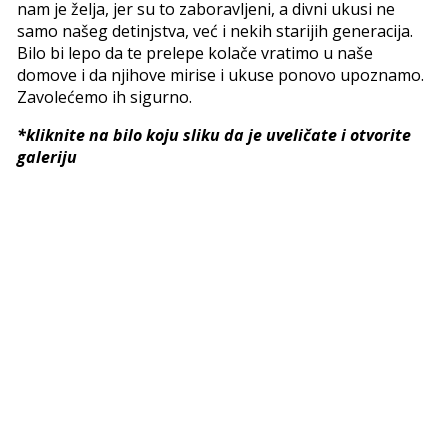
nam je želja, jer su to zaboravljeni, a divni ukusi ne
samo našeg detinjstva, već i nekih starijih generacija.
Bilo bi lepo da te prelepe kolače vratimo u naše
domove i da njihove mirise i ukuse ponovo upoznamo.
Zavolećemo ih sigurno.
*kliknite na bilo koju sliku da je uveličate i otvorite
galeriju