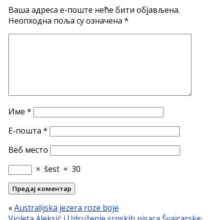
Ваша адреса е-поште неће бити објављена.
Неопходна поља су означена
*
Име
*
Е-пошта
*
Веб место
×
šest
=
30
«
Australijska jezera roze boje
Violeta Aleksić i Udruženje srpskih pisaca Švajcarske: