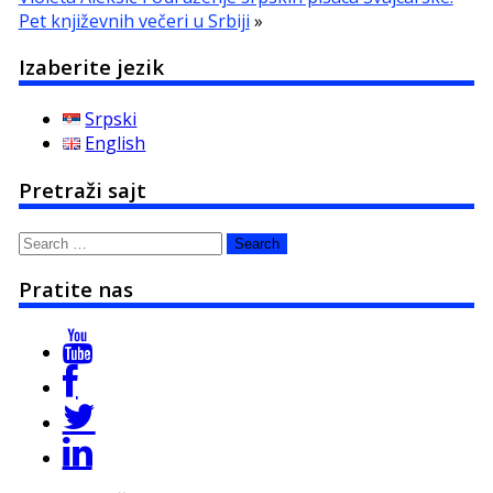
Pet književnih večeri u Srbiji
»
Izaberite jezik
Srpski
English
Pretraži sajt
Search
for:
Pratite nas