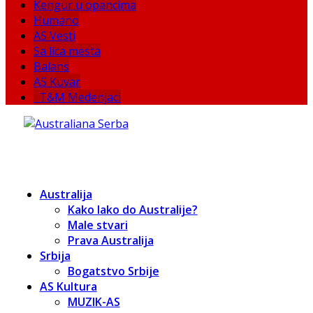
Kengur u opancima
Humano
AS Vesti
Sa lica mesta
Balans
AS Kuvar
T&M Medenjaci
Australija
Kako lako do Australije?
Male stvari
Prava Australija
Srbija
Bogatstvo Srbije
AS Kultura
MUZIK-AS