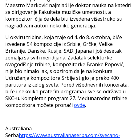
Maestro Marković najmlađi je doktor nauka na katedri
za dirigovanje Fakulteta muzičke umetnosti, a
kompozitori čija će dela biti izvedena višestruko su
nagrađivani autori nekoliko generacija.
U okviru tribine, koja traje od 4. do 8. oktobra, biće
izvedene 54 kompozicije iz Srbije, Grčke, Velike
Britanije, Danske, Rusije, SAD, Japana i još desetak
zemalja sa svih meridijana. Zadatak selektorke
ovogodišnje tribine, kompozitorke Branke Popović,
nije bio nimalo lak, s obzirom da je na konkurs
Udruženja kompozitora Srbije stiglo je preko 400
partitura iz celog sveta. Pored višednevnih koncerata,
biće i nekoliko pratećih programa i sve se održava u
SKC-u. Kompletan program 27. Međunarodne tribine
kompozitora možete pronaći
ovde
.
Australiana
Serba
https://www.australianaserba.com/svecano-