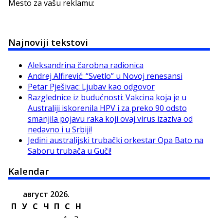
Mesto za vašu reklamu:
Najnoviji tekstovi
Aleksandrina čarobna radionica
Andrej Alfirević: “Svetlo” u Novoj renesansi
Petar Pješivac: Ljubav kao odgovor
Razglednice iz budućnosti: Vakcina koja je u
Australiji iskorenila HPV i za preko 90 odsto
smanjila pojavu raka koji ovaj virus izaziva od
nedavno i u Srbiji!
Jedini australijski trubački orkestar Opa Bato na
Saboru trubača u Guči!
Kalendar
август 2026.
П
У
С
Ч
П
С
Н