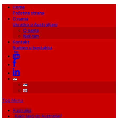
Home
Početna strana
O nama
Ukratko o Australijani
O nama
Naš tim
Kontakt
Budimo u kontaktu
Top Menu
Australija
Kako lako do Australije?