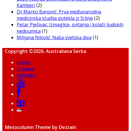
Kamberi
(2)
Dr Marko Banović: Prva međunarodna
medicinska studija potekla iz Srbije
(2)
Petar Pješivac: Izmaglice, svitanja i kolaži ljudskih
nedoumica
(1)
Milijana Nikolić: Naša svetska diva
(1)
Copyright ©2026. Australiana Serba
Home
O nama
Kontakt
Mesocolumn Theme by Dezzain