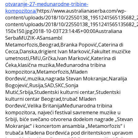
otvaranje-27-medunarodne-tribine-
kompozitora/
https://www.australianaserba.com/wp-
content/uploads/2018/10/22550138_1951241565135682_
content/uploads/2018/10/22550138_1951241565135682_
150x150.jpg
2018-10-03T23:14:45+00:00
Australiana
Serba
MUZIK-AS
ansambl
Metamorfozis,Beograd,Branka Popović,Caterina di
Cecca,Danska,drigient Ivan Marković,Fakultet muzičke
umetnosti,FMU,Grčka,Ivan Marković,Katerina di
Ćeka,klasična muzika,Međunarodna tribina
kompozitora,Metamorfozis,Mladen
Đorđević,muzika,nagrada Stevan Mokranjac,Naralija
Bogojević,Rusija,SAD,SKC,Sonja
Mutić,Srbija,Studentski kulturni centar,Studentski
kulturni centar Beograd,trubač Mladen
Đorđević,Velika Britanija
Međunarodna tribina
kompozitora, najveći festival savremene muzike u
Srbiji, biće svečano otvorena dodelom nagrade „Stevan
Mokranjac“ i koncertom ansambla „Metamorfozis“ i
trubača Mladena Đorđevića pod diritentskom upravom