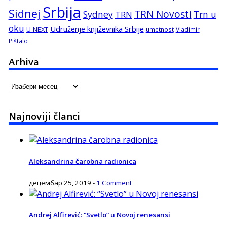
Srbija
Sidnej
TRN Novosti
Sydney
Trn u
TRN
oku
Udruženje književnika Srbije
U-NEXT
umetnost
Vladimir
Pištalo
Arhiva
Arhiva
Najnoviji članci
Aleksandrina čarobna radionica
децембар 25, 2019
-
1 Comment
Andrej Alfirević: “Svetlo” u Novoj renesansi