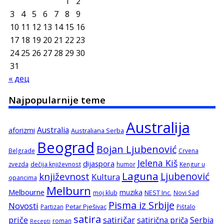
1
2
3
4
5
6
7
8
9
10
11
12
13
14
15
16
17
18
19
20
21
22
23
24
25
26
27
28
29
30
31
« дец
Najpopularnije teme
Australija
Australia
aforizmi
Australiana Serba
Beograd
Bojan Ljubenović
Belgrade
Crvena
Jelena Kiš
dijaspora
zvezda
dečija književnost
humor
Kengur u
Laguna
književnost
Ljubenović
Kultura
opancima
Melburn
Melbourne
muzika
NEST Inc.
moj klub
Novi Sad
Pisma iz Srbije
Novosti
Petar Pješivac
Partizan
Pištalo
satira
satiričar
priče
satirična priča
Serbia
roman
Recepti