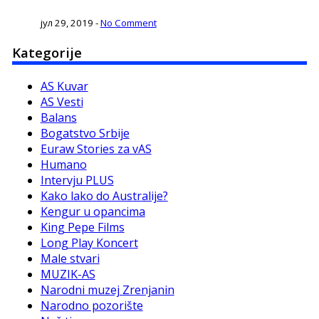
јул 29, 2019
-
No Comment
Kategorije
AS Kuvar
AS Vesti
Balans
Bogatstvo Srbije
Euraw Stories za vAS
Humano
Intervju PLUS
Kako lako do Australije?
Kengur u opancima
King Pepe Films
Long Play Koncert
Male stvari
MUZIK-AS
Narodni muzej Zrenjanin
Narodno pozorište