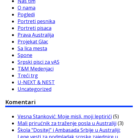
Naš tim
O nama
Pogledi
Portreti pesnika
Portreti pisaca
Prava Australija
Projekat Glac
Sa lica mesta
Spone
Srpski pisci za vAS
T&M Medenjaci
Treći trg
U-NEXT & NEST
Uncategorized
Komentari
Vesna Stanković: Moje misli, moji leptirići
(5)
Mali prirućnik za traženje posla u Australiji
(3)
Škola "Dositej" i Ambasada Srbije u Australiji:
Lepe vesti za podmladak srpske zajednice u