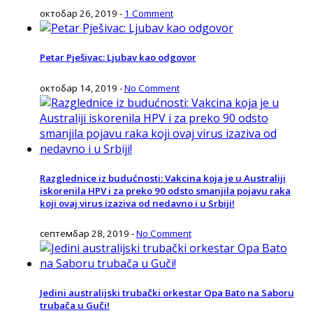
октобар 26, 2019
-
1 Comment
Petar Pješivac: Ljubav kao odgovor
октобар 14, 2019
-
No Comment
Razglednice iz budućnosti: Vakcina koja je u Australiji
iskorenila HPV i za preko 90 odsto smanjila pojavu raka
koji ovaj virus izaziva od nedavno i u Srbiji!
септембар 28, 2019
-
No Comment
Jedini australijski trubački orkestar Opa Bato na Saboru
trubača u Guči!