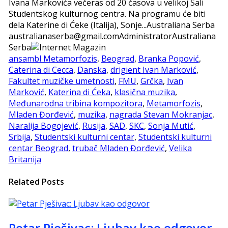
Ivana Markovića večeras od 20 časova u velikoj Sali
Studentskog kulturnog centra. Na programu će biti
dela Katerine di Ćeke (Italija), Sonje...
Australiana Serba
australianaserba@gmail.com
Administrator
Australiana
Serba
ansambl Metamorfozis
,
Beograd
,
Branka Popović
,
Caterina di Cecca
,
Danska
,
drigient Ivan Marković
,
Fakultet muzičke umetnosti
,
FMU
,
Grčka
,
Ivan
Marković
,
Katerina di Ćeka
,
klasična muzika
,
Međunarodna tribina kompozitora
,
Metamorfozis
,
Mladen Đorđević
,
muzika
,
nagrada Stevan Mokranjac
,
Naralija Bogojević
,
Rusija
,
SAD
,
SKC
,
Sonja Mutić
,
Srbija
,
Studentski kulturni centar
,
Studentski kulturni
centar Beograd
,
trubač Mladen Đorđević
,
Velika
Britanija
Related Posts
Petar Pješivac: Ljubav kao odgovor