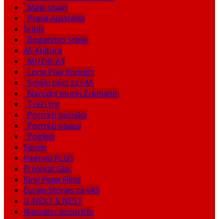
Male stvari
Prava Australija
Srbija
Bogatstvo Srbije
AS Kultura
MUZIK-AS
Long Play Koncert
Srpski pisci za vAS
Narodni muzej Zrenjanin
Treći trg
Portreti pesnika
Portreti pisaca
Pogledi
Spone
Intervju PLUS
Projekat Glac
King Pepe Films
Euraw Stories za vAS
U-NEXT & NEST
Narodno pozorište