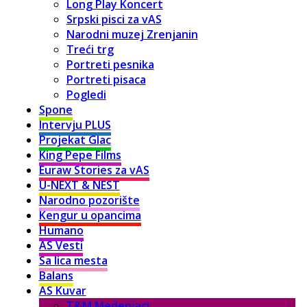
Long Play Koncert
Srpski pisci za vAS
Narodni muzej Zrenjanin
Treći trg
Portreti pesnika
Portreti pisaca
Pogledi
Spone
Intervju PLUS
Projekat Glac
King Pepe Films
Euraw Stories za vAS
U-NEXT & NEST
Narodno pozorište
Kengur u opancima
Humano
AS Vesti
Sa lica mesta
Balans
AS Kuvar
T&M Medenjaci