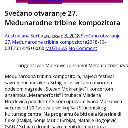
Svečano otvaranje 27.
Međunarodne tribine kompozitora
Australiana Serba
октобар 3, 2018
Svečano otvaranje
27. Međunarodne tribine kompozitora
2018-10-
03T23:14:45+00:00
MUZIK-AS
No Comment
Dirigent Ivan Marković i ansambl Metamorfozis izvo
Međunarodna tribina kompozitora, najveći festival
savremene muzike u Srbiji, biće svečano otvorena
dodelom nagrade „Stevan Mokranjac“ i koncertom
ansambla „Metamorfozis“ i trubača Mladena
Đorđevića pod diritentskom upravom Ivana Markovića
večeras od 20 časova u velikoj Sali Studentskog
kulturnog centra. Na programu će biti dela Katerine di
Ćeke (Italija), Sonje Mutić (Srbija), Natalije Bogojević
(SAD / Srbija) i drugih savremenih kompozitora.