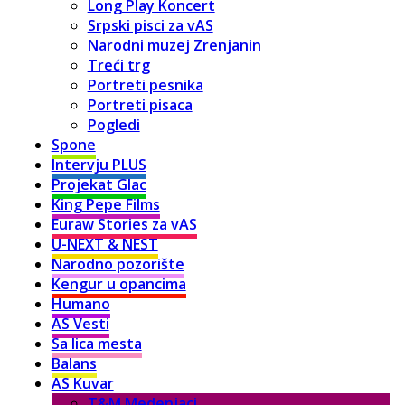
Long Play Koncert
Srpski pisci za vAS
Narodni muzej Zrenjanin
Treći trg
Portreti pesnika
Portreti pisaca
Pogledi
Spone
Intervju PLUS
Projekat Glac
King Pepe Films
Euraw Stories za vAS
U-NEXT & NEST
Narodno pozorište
Kengur u opancima
Humano
AS Vesti
Sa lica mesta
Balans
AS Kuvar
T&M Medenjaci