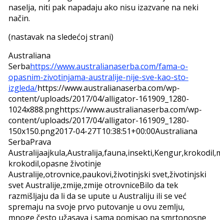
naselja, niti pak napadaju ako nisu izazvane na neki
način.
(nastavak na sledećoj strani)
Australiana
Serba
https://www.australianaserba.com/fama-o-
opasnim-zivotinjama-australije-nije-sve-kao-sto-
izgleda/
https://www.australianaserba.com/wp-
content/uploads/2017/04/alligator-161909_1280-
1024x888.png
https://www.australianaserba.com/wp-
content/uploads/2017/04/alligator-161909_1280-
150x150.png
2017-04-27T10:38:51+00:00
Australiana
Serba
Prava
Australija
ajkula,Australija,fauna,insekti,Kengur,krokodil,
krokodil,opasne životinje
Australije,otrovnice,paukovi,životinjski svet,životinjski
svet Australije,zmije,zmije otrovnice
Bilo da tek
razmišljaju da li da se upute u Australiju ili se već
spremaju na svoje prvo putovanje u ovu zemlju,
mnoge često užasava i sama pomisao na smrtonosne