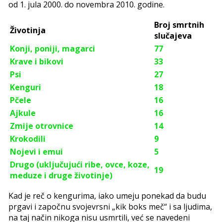
od 1. jula 2000. do novembra 2010. godine.
Broj smrtnih
Životinja
slučajeva
Konji, poniji, magarci
77
Krave i bikovi
33
Psi
27
Kenguri
18
Pčele
16
Ajkule
16
Zmije otrovnice
14
Krokodili
9
Nojevi i emui
5
Drugo (uključujući ribe, ovce, koze,
19
meduze i druge životinje)
Kad je reč o kengurima, iako umeju ponekad da budu
prgavi i započnu svojevrsni „kik boks meč“ i sa ljudima,
na taj način nikoga nisu usmrtili, već se navedeni