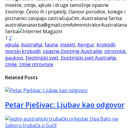
insekte, zmije, ajkule i druge tamošnje opasne
životinje. Često ih i prijatelji, članovi porodice, kolege i
poznanici zasipaju zastrašujućim...
Australiana Serba
australianaserba@gmail.com
Administrator
Australiana
Serba
1
2
ajkula
,
Australija
,
fauna
,
insekti
,
Kengur
,
krokodil
,
morski krokodil
,
opasne životinje Australije
,
otrovnice
,
paukovi
,
životinjski svet
,
životinjski svet Australije
,
zmije
,
zmije otrovnice
Related Posts
Petar Pješivac: Ljubav kao odgovor