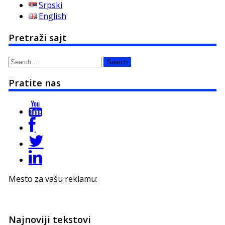
Srpski
English
Pretraži sajt
Search
for:
Pratite nas
Mesto za vašu reklamu:
Najnoviji tekstovi