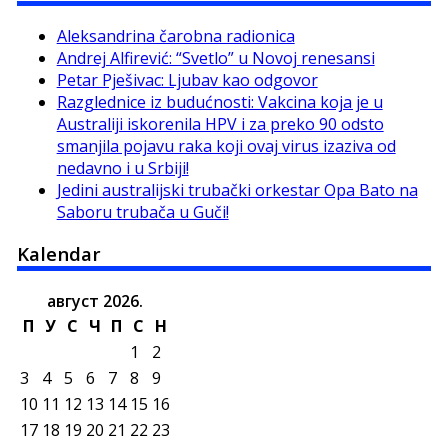
Aleksandrina čarobna radionica
Andrej Alfirević: “Svetlo” u Novoj renesansi
Petar Pješivac: Ljubav kao odgovor
Razglednice iz budućnosti: Vakcina koja je u
Australiji iskorenila HPV i za preko 90 odsto
smanjila pojavu raka koji ovaj virus izaziva od
nedavno i u Srbiji!
Jedini australijski trubački orkestar Opa Bato na
Saboru trubača u Guči!
Kalendar
август 2026.
П
У
С
Ч
П
С
Н
1
2
3
4
5
6
7
8
9
10
11
12
13
14
15
16
17
18
19
20
21
22
23