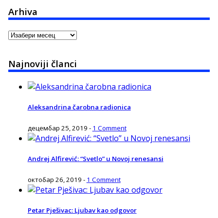
Arhiva
Arhiva
Najnoviji članci
Aleksandrina čarobna radionica
децембар 25, 2019
-
1 Comment
Andrej Alfirević: “Svetlo” u Novoj renesansi
октобар 26, 2019
-
1 Comment
Petar Pješivac: Ljubav kao odgovor