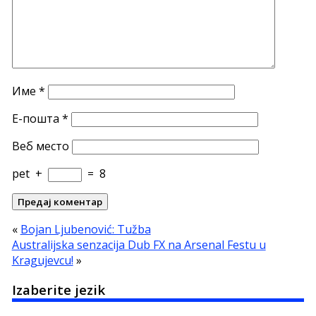
Име
*
Е-пошта
*
Веб место
pet
+
=
8
«
Bojan Ljubenović: Tužba
Australijska senzacija Dub FX na Arsenal Festu u
Kragujevcu!
»
Izaberite jezik