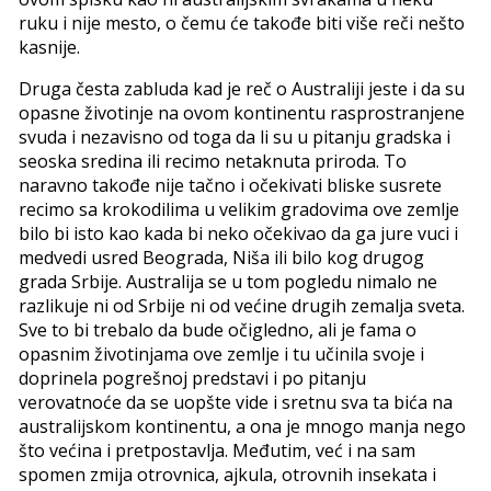
ruku i nije mesto, o čemu će takođe biti više reči nešto
kasnije.
Druga česta zabluda kad je reč o Australiji jeste i da su
opasne životinje na ovom kontinentu rasprostranjene
svuda i nezavisno od toga da li su u pitanju gradska i
seoska sredina ili recimo netaknuta priroda. To
naravno takođe nije tačno i očekivati bliske susrete
recimo sa krokodilima u velikim gradovima ove zemlje
bilo bi isto kao kada bi neko očekivao da ga jure vuci i
medvedi usred Beograda, Niša ili bilo kog drugog
grada Srbije. Australija se u tom pogledu nimalo ne
razlikuje ni od Srbije ni od većine drugih zemalja sveta.
Sve to bi trebalo da bude očigledno, ali je fama o
opasnim životinjama ove zemlje i tu učinila svoje i
doprinela pogrešnoj predstavi i po pitanju
verovatnoće da se uopšte vide i sretnu sva ta bića na
australijskom kontinentu, a ona je mnogo manja nego
što većina i pretpostavlja. Međutim, već i na sam
spomen zmija otrovnica, ajkula, otrovnih insekata i