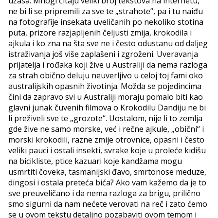
užasa. Mnogi čitaju veliki broj tekstova na internetu,
ne bi li se pripremili za sve te „strahote“, pa i tu naiđu
na fotografije insekata uveličanih po nekoliko stotina
puta, prizore razjapljenih čeljusti zmija, krokodila i
ajkula i ko zna na šta sve ne i često odustanu od daljeg
istraživanja još više zaplašeni i zgroženi. Uveravanja
prijatelja i rođaka koji žive u Australiji da nema razloga
za strah obično deluju neuverljivo u celoj toj fami oko
australijskih opasnih životinja. Možda se pojedincima
čini da zapravo svi u Australiji moraju pomalo biti kao
glavni junak čuvenih filmova o Krokodilu Dandiju ne bi
li preživeli sve te „grozote“. Uostalom, nije li to zemlja
gde žive ne samo morske, već i rečne ajkule, „obični“ i
morski krokodili, razne zmije otrovnice, opasni i često
veliki pauci i ostali insekti, svrake koje u proleće kidišu
na bicikliste, ptice kazuari koje kandžama mogu
usmrtiti čoveka, tasmanijski đavo, smrtonose meduze,
dingosi i ostala preteća bića? Ako vam kažemo da je to
sve preuveličano i da nema razloga za brigu, prilično
smo sigurni da nam nećete verovati na reč i zato ćemo
se u ovom tekstu detaljno pozabaviti ovom temom i