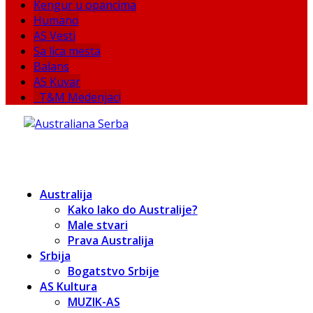
Kengur u opancima
Humano
AS Vesti
Sa lica mesta
Balans
AS Kuvar
T&M Medenjaci
Australija
Kako lako do Australije?
Male stvari
Prava Australija
Srbija
Bogatstvo Srbije
AS Kultura
MUZIK-AS