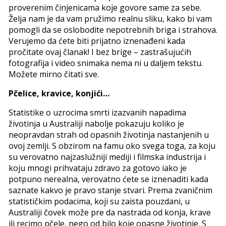
proverenim činjenicama koje govore same za sebe.
Želja nam je da vam pružimo realnu sliku, kako bi vam
pomogli da se oslobodite nepotrebnih briga i strahova.
Verujemo da ćete biti prijatno iznenađeni kada
pročitate ovaj članak! I bez brige – zastrašujućih
fotografija i video snimaka nema ni u daljem tekstu.
Možete mirno čitati sve.
Pčelice, kravice, konjići…
Statistike o uzrocima smrti izazvanih napadima
životinja u Australiji nabolje pokazuju koliko je
neopravdan strah od opasnih životinja nastanjenih u
ovoj zemlji. S obzirom na famu oko svega toga, za koju
su verovatno najzaslužniji mediji i filmska industrija i
koju mnogi prihvataju zdravo za gotovo iako je
potpuno nerealna, verovatno ćete se iznenaditi kada
saznate kakvo je pravo stanje stvari. Prema zvaničnim
statističkim podacima, koji su zaista pouzdani, u
Australiji čovek može pre da nastrada od konja, krave
ili recimo pčele, nego od bilo koje opasne životinje. S