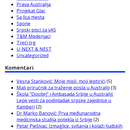
Prava Australija
Projekat Glac
Sa lica mesta
Spone
Srpski pisci za vAS
T&M Medenjaci
Treći trg
U-NEXT & NEST
Uncategorized
Komentari
Vesna Stanković: Moje misli, moji leptirići
(5)
Mali prirućnik za traženje posla u Australiji
(3)
Škola "Dositej" i Ambasada Srbije u Australiji:
Lepe vesti za podmladak srpske zajednice u
Kamberi
(2)
Dr Marko Banović: Prva međunarodna
medicinska studija potekla iz Srbije
(2)
Petar Pješivac: Izmaglice, svitanja i kolaži ljudskih