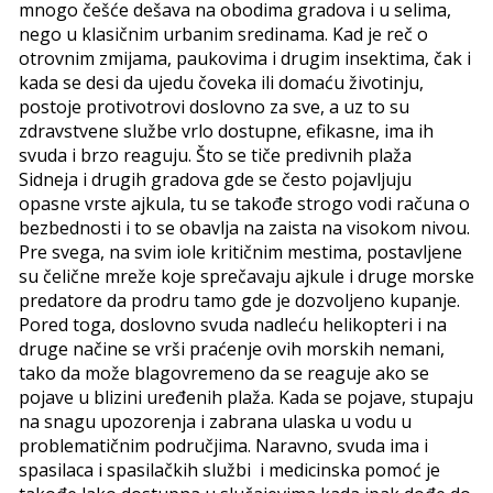
mnogo češće dešava na obodima gradova i u selima,
nego u klasičnim urbanim sredinama. Kad je reč o
otrovnim zmijama, paukovima i drugim insektima, čak i
kada se desi da ujedu čoveka ili domaću životinju,
postoje protivotrovi doslovno za sve, a uz to su
zdravstvene službe vrlo dostupne, efikasne, ima ih
svuda i brzo reaguju. Što se tiče predivnih plaža
Sidneja i drugih gradova gde se često pojavljuju
opasne vrste ajkula, tu se takođe strogo vodi računa o
bezbednosti i to se obavlja na zaista na visokom nivou.
Pre svega, na svim iole kritičnim mestima, postavljene
su čelične mreže koje sprečavaju ajkule i druge morske
predatore da prodru tamo gde je dozvoljeno kupanje.
Pored toga, doslovno svuda nadleću helikopteri i na
druge načine se vrši praćenje ovih morskih nemani,
tako da može blagovremeno da se reaguje ako se
pojave u blizini uređenih plaža. Kada se pojave, stupaju
na snagu upozorenja i zabrana ulaska u vodu u
problematičnim područjima. Naravno, svuda ima i
spasilaca i spasilačkih službi i medicinska pomoć je