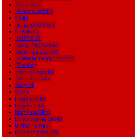
Male stvari
Prava Australija
Srbija
Bogatstvo Srbije
AS Kultura
MUZIK-AS
Long Play Koncert
Srpski pisci za vAS
Narodni muzej Zrenjanin
Treći trg
Portreti pesnika
Portreti pisaca
Pogledi
Spone
Intervju PLUS
Projekat Glac
King Pepe Films
Euraw Stories za vAS
U-NEXT & NEST
Narodno pozorište