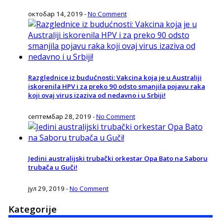
октобар 14, 2019
-
No Comment
Razglednice iz budućnosti: Vakcina koja je u Australiji
iskorenila HPV i za preko 90 odsto smanjila pojavu raka
koji ovaj virus izaziva od nedavno i u Srbiji!
септембар 28, 2019
-
No Comment
Jedini australijski trubački orkestar Opa Bato na Saboru
trubača u Guči!
јул 29, 2019
-
No Comment
Kategorije