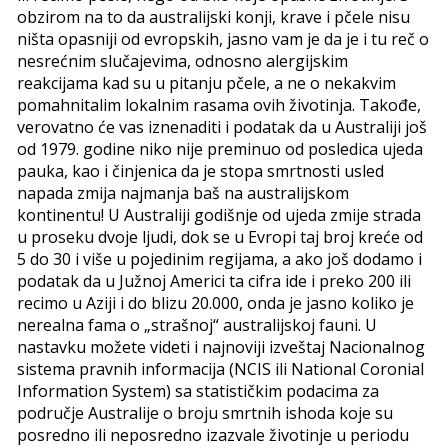
obzirom na to da australijski konji, krave i pčele nisu
ništa opasniji od evropskih, jasno vam je da je i tu reč o
nesrećnim slučajevima, odnosno alergijskim
reakcijama kad su u pitanju pčele, a ne o nekakvim
pomahnitalim lokalnim rasama ovih životinja. Takođe,
verovatno će vas iznenaditi i podatak da u Australiji još
od 1979. godine niko nije preminuo od posledica ujeda
pauka, kao i činjenica da je stopa smrtnosti usled
napada zmija najmanja baš na australijskom
kontinentu! U Australiji godišnje od ujeda zmije strada
u proseku dvoje ljudi, dok se u Evropi taj broj kreće od
5 do 30 i više u pojedinim regijama, a ako još dodamo i
podatak da u Južnoj Americi ta cifra ide i preko 200 ili
recimo u Aziji i do blizu 20.000, onda je jasno koliko je
nerealna fama o „strašnoj“ australijskoj fauni. U
nastavku možete videti i najnoviji izveštaj Nacionalnog
sistema pravnih informacija (NCIS ili National Coronial
Information System) sa statističkim podacima za
područje Australije o broju smrtnih ishoda koje su
posredno ili neposredno izazvale životinje u periodu