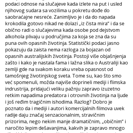
podaci odnose na slučajeve kada izlete na put i usled
njihovog sudara sa vozilima u pokretu dođe do
saobraćajne nesreće. Zanimljivo je i da do napada
krokodila gotovo nikad ne dolazi „iz čista mira“ i da se
obično radi o slučajevima kada osobe pod dejstvom
alkohola plivaju u područjima za koja se zna da su
puna ovih opasnih životinja. Statistički podaci jasno
pokazuju da zaista nema razloga za bojazan od
opasnih australijskih životinja. Postoji više objašnjenja
zašto i kako je nastala fama i lažna slika o Australiji kao
zemlji gde na svakom koraku vreba opasnost od
tamošnjeg životinjskog sveta. Tome su, kao što smo
već spomenuli, možda najviše doprineli mediji i flimska
indrustrija, pridajući veliku pažnju zapravo izuzetno
retkim napadima predatora i otrovnih životinja na ljude
i još ređim tragičnim ishodima. Razlog? Dobro je
poznato da i mediji i autori komercijalnih filmova uvek
radije daju značaj senzacionalnim, stravičnim
prizorima, nego nekim manje dramatičnim, „običnim“ i
naročito lepim dešavanjima, kakvih je zapravo mnogo