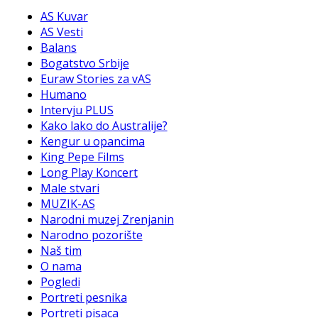
AS Kuvar
AS Vesti
Balans
Bogatstvo Srbije
Euraw Stories za vAS
Humano
Intervju PLUS
Kako lako do Australije?
Kengur u opancima
King Pepe Films
Long Play Koncert
Male stvari
MUZIK-AS
Narodni muzej Zrenjanin
Narodno pozorište
Naš tim
O nama
Pogledi
Portreti pesnika
Portreti pisaca