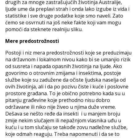
drugih za mnoge zastrašujućih životinja Australije,
ljude ume da preplavi strah i onda lako izgube iz vida i
statistike i sve druge podatke koje smo naveli. Zato
ćemo se osvrnuti na još neke fakte koji vam mogu
pomoći da steknete realniju sliku.
Mere predostrožnosti
Postoji i niz mera predostrožnosti koje se preduzimaju
na državnom i lokalnom nivou kako bi se umanjio rizik
od susreta i napada opasnih životinja na ljude. Ako
govorimo o otrovnim zmijama i insektima, postoje
službe koje su zadužene da očiste ljudska naselja od
ovih životinja, ali i da po pozivu čiste i kuće i poslovne
prostore građana. To je obično potrebno kada su u
pitanju građevine koje prethodno nisu dobro
održavane ili niko nije živeo u njima duže vreme.
Dešava se nešto ređe da insekti i u manjem broju
zmije nekim slučajem ili nepažnjom vlasnika uđu u
kuću i u tom slučaju se takođe zovu nadležne službe,
koje odmah reaguju. Treba napomenuti i da se to