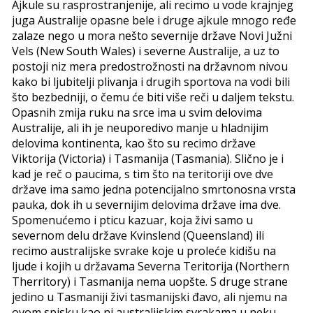
Ajkule su rasprostranjenije, ali recimo u vode krajnjeg
juga Australije opasne bele i druge ajkule mnogo ređe
zalaze nego u mora nešto severnije države Novi Južni
Vels (New South Wales) i severne Australije, a uz to
postoji niz mera predostrožnosti na državnom nivou
kako bi ljubitelji plivanja i drugih sportova na vodi bili
što bezbedniji, o čemu će biti više reči u daljem tekstu.
Opasnih zmija ruku na srce ima u svim delovima
Australije, ali ih je neuporedivo manje u hladnijim
delovima kontinenta, kao što su recimo države
Viktorija (Victoria) i Tasmanija (Tasmania). Slično je i
kad je reč o paucima, s tim što na teritoriji ove dve
države ima samo jedna potencijalno smrtonosna vrsta
pauka, dok ih u severnijim delovima države ima dve.
Spomenućemo i pticu kazuar, koja živi samo u
severnom delu države Kvinslend (Queensland) ili
recimo australijske svrake koje u proleće kidišu na
ljude i kojih u državama Severna Teritorija (Northern
Therritory) i Tasmanija nema uopšte. S druge strane
jedino u Tasmaniji živi tasmanijski đavo, ali njemu na
ovom spisku kao ni australijskim svrakama u neku