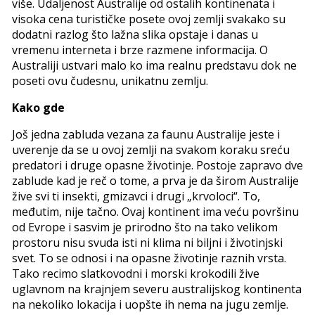
više. Udaljenost Australije od ostalih kontinenata i
visoka cena turističke posete ovoj zemlji svakako su
dodatni razlog što lažna slika opstaje i danas u
vremenu interneta i brze razmene informacija. O
Australiji ustvari malo ko ima realnu predstavu dok ne
poseti ovu čudesnu, unikatnu zemlju.
Kako gde
Još jedna zabluda vezana za faunu Australije jeste i
uverenje da se u ovoj zemlji na svakom koraku sreću
predatori i druge opasne životinje. Postoje zapravo dve
zablude kad je reč o tome, a prva je da širom Australije
žive svi ti insekti, gmizavci i drugi „krvoloci“. To,
međutim, nije tačno. Ovaj kontinent ima veću površinu
od Evrope i sasvim je prirodno što na tako velikom
prostoru nisu svuda isti ni klima ni biljni i životinjski
svet. To se odnosi i na opasne životinje raznih vrsta.
Tako recimo slatkovodni i morski krokodili žive
uglavnom na krajnjem severu australijskog kontinenta
na nekoliko lokacija i uopšte ih nema na jugu zemlje.