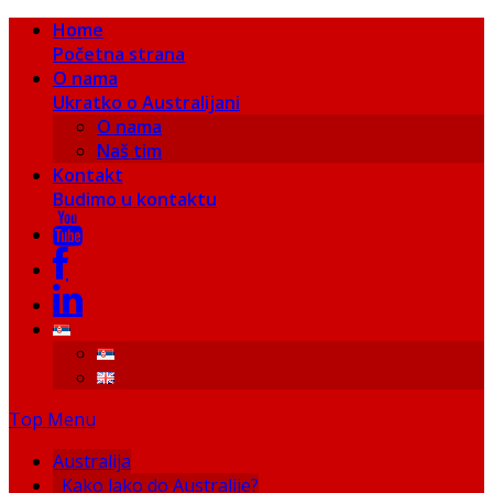
Home
Početna strana
O nama
Ukratko o Australijani
O nama
Naš tim
Kontakt
Budimo u kontaktu
Top Menu
Australija
Kako lako do Australije?