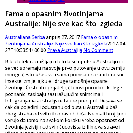
Fama o opasnim životinjama
Australije: Nije sve kao što izgleda
Australiana Serba
април 27, 2017
Fama o opasnim
životinjama Australije: Nije sve kao što izgleda
2017-04-
27T10:38:51+00:00
Prava Australija
No Comment
Bilo da tek razmišljaju da li da se upute u Australiju ili
se već spremaju na svoje prvo putovanje u ovu zemlju,
mnoge često užasava i sama pomisao na smrtonosne
insekte, zmije, ajkule i druge tamošnje opasne
životinje. Često ih i prijatelji, članovi porodice, kolege i
poznanici zasipaju zastrašujućim snimcima i
fotografijama australijske faune pred put. Dešava se
čak da pojedini i odustanu od puta u Australiju baš
zbog straha od svih tih opasnih bića. Ne mali broj ljudi
veruje da tamo na svakom koraku vreba opasnost od
životinja jezivijih od svih čudovišta iz filmova strave i