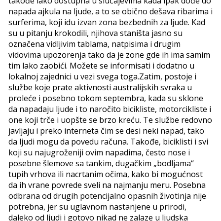
takođe lako
dostupna u slučajevima kada ipak dođe do
napada ajkula na ljude, a to se obično dešava ribarima i
surferima, koji idu izvan zona bezbednih za ljude. Kad
su u pitanju krokodili, njihova staništa jasno su
označena vidljivim tablama, natpisima i drugim
vidovima upozorenja tako da je zone gde ih ima samim
tim lako zaobići. Možete se informisati i dodatno u
lokalnoj zajednici u vezi svega toga.Zatim, postoje i
službe koje prate aktivnosti australijskih svraka u
proleće i posebno tokom septembra, kada su sklone
da napadaju ljude i to naročito bicikliste, motorcikliste i
one koji trče i uopšte se brzo kreću. Te službe redovno
javljaju i preko interneta čim se desi neki napad, tako
da ljudi mogu da povedu računa. Takođe, biciklisti i svi
koji su najugroženiji ovim napadima, često nose i
posebne šlemove sa tankim, dugačkim „bodljama“
tupih vrhova ili nacrtanim očima, kako bi mogućnost
da ih vrane povrede sveli na najmanju meru. Posebna
odbrana od drugih potencijalno opasnih životinja nije
potrebna, jer su uglavnom nastanjene u prirodi,
daleko od ljudi i gotovo nikad ne zalaze u ljudska