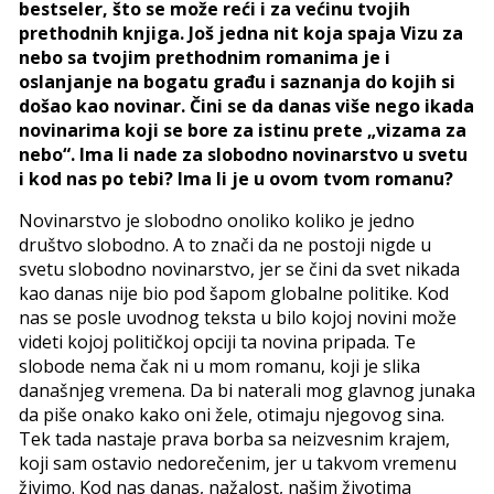
bestseler, što se može reći i za većinu tvojih
prethodnih knjiga. Još jedna nit koja spaja Vizu za
nebo sa tvojim prethodnim romanima je i
oslanjanje na bogatu građu i saznanja do kojih si
došao kao novinar. Čini se da danas više nego ikada
novinarima koji se bore za istinu prete „vizama za
nebo“. Ima li nade za slobodno novinarstvo u svetu
i kod nas po tebi? Ima li je u ovom tvom romanu?
Novinarstvo je slobodno onoliko koliko je jedno
društvo slobodno. A to znači da ne postoji nigde u
svetu slobodno novinarstvo, jer se čini da svet nikada
kao danas nije bio pod šapom globalne politike. Kod
nas se posle uvodnog teksta u bilo kojoj novini može
videti kojoj političkoj opciji ta novina pripada. Te
slobode nema čak ni u mom romanu, koji je slika
današnjeg vremena. Da bi naterali mog glavnog junaka
da piše onako kako oni žele, otimaju njegovog sina.
Tek tada nastaje prava borba sa neizvesnim krajem,
koji sam ostavio nedorečenim, jer u takvom vremenu
živimo. Kod nas danas, nažalost, našim životima