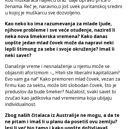
Kod muškaraca najveću draž daje upravo priča o
ženama. Reč je, naravno,o još uvek puritanskoj sredini
u kojoj je muškarcu sve dozvoljeno.
Kao neko ko ima razumevanja za mlade ljude,
njihove probleme i sve veće otuđenje, nazireš li
neka nova šmekerska vremena? Kako danas
uopšte jedan mlad čovek može da napravi neki
lepši štimung za sebe i svoje okruženje? Imaš li
neki savet?
Današnje vreme i nesnalaženje u njemu može se
objasniti aforizmom –„ Hteli ste liberalni kapitalizam?
Evo vam ga na!“ Kako premoren mlad čovek, vezan za
firmu kao za sektu, može biti slobodan čovek, što je
preduslov da bude šmeker? Nažalost, svaki savet bi
zvučao kao jadikovka nad vremenima koja ubijaju
individualnost.
Zbog naših čitalaca iz Australije ne mogu, a da te
ne pitam i imaš li u planu da posetiš ovu zemlju?
Jesi li već bio tamo i kako uopšte doživljavaš