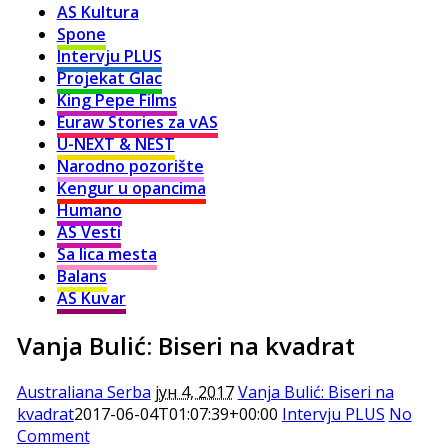
AS Kultura
Spone
Intervju PLUS
Projekat Glac
King Pepe Films
Euraw Stories za vAS
U-NEXT & NEST
Narodno pozorište
Kengur u opancima
Humano
AS Vesti
Sa lica mesta
Balans
AS Kuvar
Vanja Bulić: Biseri na kvadrat
Australiana Serba
јун 4, 2017
Vanja Bulić: Biseri na
kvadrat
2017-06-04T01:07:39+00:00
Intervju PLUS
No
Comment