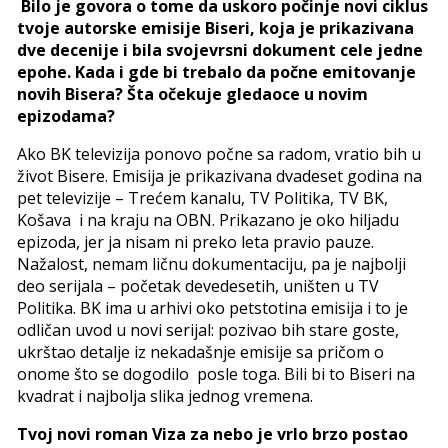
Bilo je govora o tome da uskoro počinje novi ciklus
tvoje autorske emisije Biseri, koja je prikazivana
dve decenije i bila svojevrsni dokument cele jedne
epohe. Kada i gde bi trebalo da počne emitovanje
novih Bisera? Šta očekuje gledaoce u novim
epizodama?
Ako BK televizija ponovo počne sa radom, vratio bih u
život Bisere. Emisija je prikazivana dvadeset godina na
pet televizije – Trećem kanalu, TV Politika, TV BK,
Košava i na kraju na OBN. Prikazano je oko hiljadu
epizoda, jer ja nisam ni preko leta pravio pauze.
Nažalost, nemam ličnu dokumentaciju, pa je najbolji
deo serijala – početak devedesetih, uništen u TV
Politika. BK ima u arhivi oko petstotina emisija i to je
odličan uvod u novi serijal: pozivao bih stare goste,
ukrštao detalje iz nekadašnje emisije sa pričom o
onome što se dogodilo posle toga. Bili bi to Biseri na
kvadrat i najbolja slika jednog vremena.
Tvoj novi roman Viza za nebo je vrlo brzo postao