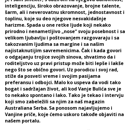
inteligenciju, široko obrazovanje, brojne talente,
šarm, ali i neverovatnu skromnost, jednostavnost i
toplinu, koje su deo njegove nesvakidašnje
harizme. Spada u one retke ljude koji nekako
prirodno i nenametljivo „nose“ svoju posebnost i sa
velikom ljubavlju i poštovanjem razgovaraju i sa
takozvanim ljudima sa margine i sa našim
najistaknutijim savremenicima. Čak i kada govori
o odgajanju trojice svojih sinova, shvatimo da i
roditeljstvo uz pravi pristup može biti lepše i lakše
nego što se obično govori. Uz porodicu i svoj rad,
stiže da posveti vreme i svojim pasijama
preferansu i odbojci. Malo ko uspeva da vodi tako
bogat i sadržajan život, ali kod Vanje Bulića sve je
to nekako spontano i lako. Tako je tekao i intervju
koji smo zabeležili sa njim za naš magazin
Australiana Serba. Sa ponosom najavljujemo i
Vanjine priče, koje ćemo uskoro takođe objaviti na
našem portalu.