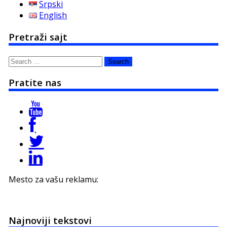
Srpski
English
Pretraži sajt
Search
for:
Pratite nas
Mesto za vašu reklamu:
Najnoviji tekstovi