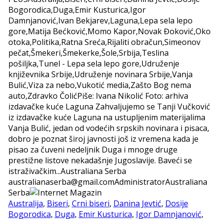
Bogorodica,Duga,Emir Kusturica,Igor
Damnjanović,Ivan Bekjarev,Laguna,Lepa sela lepo
gore,Matija Bećković,Momo Kapor,Novak Đoković,Oko
otoka,Politika,Ratna Sreća,Rijaliti obračun,Simeonov
pečat,Šmekeri,Šmekerke,Šole,Srbija,Teslina
pošiljka,Tunel - Lepa sela lepo gore,Udruženje
književnika Srbije,Udruženje novinara Srbije,Vanja
Bulić,Viza za nebo,Vukotić media,Zašto Bog nema
auto,Zdravko Čolić
Piše: Ivana Nikolić Foto: arhiva
izdavačke kuće Laguna Zahvaljujemo se Tanji Vučković
iz izdavačke kuće Laguna na ustupljenim materijalima
Vanja Bulić, jedan od vodećih srpskih novinara i pisaca,
dobro je poznat široj javnosti još iz vremena kada je
pisao za čuveni nedeljnik Duga i mnoge druge
prestižne listove nekadašnje Jugoslavije. Baveći se
istraživačkim...
Australiana Serba
australianaserba@gmail.com
Administrator
Australiana
Serba
Australija
,
Biseri
,
Crni biseri
,
Danina Jevtić
,
Dosije
Bogorodica
,
Duga
,
Emir Kusturica
,
Igor Damnjanović
,