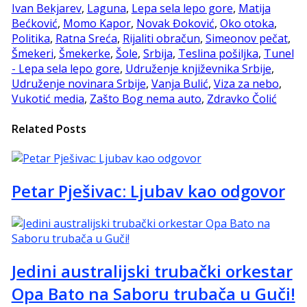
Ivan Bekjarev
,
Laguna
,
Lepa sela lepo gore
,
Matija
Bećković
,
Momo Kapor
,
Novak Đoković
,
Oko otoka
,
Politika
,
Ratna Sreća
,
Rijaliti obračun
,
Simeonov pečat
,
Šmekeri
,
Šmekerke
,
Šole
,
Srbija
,
Teslina pošiljka
,
Tunel
- Lepa sela lepo gore
,
Udruženje književnika Srbije
,
Udruženje novinara Srbije
,
Vanja Bulić
,
Viza za nebo
,
Vukotić media
,
Zašto Bog nema auto
,
Zdravko Čolić
Related Posts
Petar Pješivac: Ljubav kao odgovor
Jedini australijski trubački orkestar
Opa Bato na Saboru trubača u Guči!