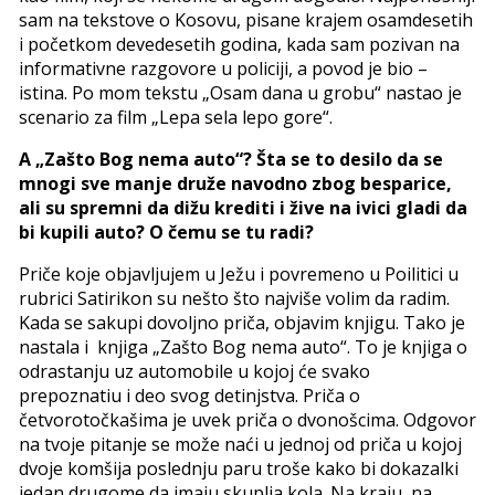
sam na tekstove o Kosovu, pisane krajem osamdesetih
i početkom devedesetih godina, kada sam pozivan na
informativne razgovore u policiji, a povod je bio –
istina. Po mom tekstu „Osam dana u grobu“ nastao je
scenario za film „Lepa sela lepo gore“.
A „Zašto Bog nema auto“? Šta se to desilo da se
mnogi sve manje druže navodno zbog besparice,
ali su spremni da dižu krediti i žive na ivici gladi da
bi kupili auto? O čemu se tu radi?
Priče koje objavljujem u Ježu i povremeno u Poilitici u
rubrici Satirikon su nešto što najviše volim da radim.
Kada se sakupi dovoljno priča, objavim knjigu. Tako je
nastala i knjiga „Zašto Bog nema auto“. To je knjiga o
odrastanju uz automobile u kojoj će svako
prepoznatiu i deo svog detinjstva. Priča o
četvorotočkašima je uvek priča o dvonošcima. Odgovor
na tvoje pitanje se može naći u jednoj od priča u kojoj
dvoje komšija poslednju paru troše kako bi dokazalki
jedan drugome da imaju skuplja kola. Na kraju, na