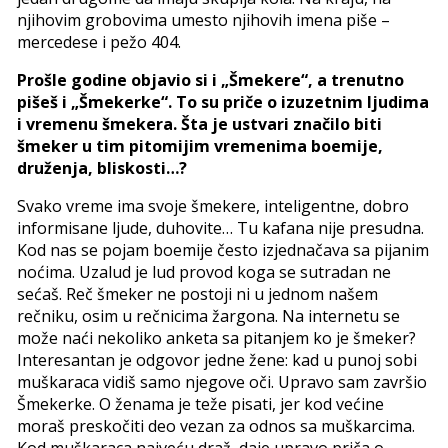
njihovim grobovima umesto njihovih imena piše –
mercedese i pežo 404.
Prošle godine objavio si i „Šmekere“, a trenutno
pišeš i „Šmekerke“. To su priče o izuzetnim ljudima
i vremenu šmekera. Šta je ustvari značilo biti
šmeker u tim pitomijim vremenima boemije,
druženja, bliskosti…?
Svako vreme ima svoje šmekere, inteligentne, dobro
informisane ljude, duhovite… Tu kafana nije presudna.
Kod nas se pojam boemije često izjednačava sa pijanim
noćima. Uzalud je lud provod koga se sutradan ne
sećaš. Reč šmeker ne postoji ni u jednom našem
rečniku, osim u rečnicima žargona. Na internetu se
može naći nekoliko anketa sa pitanjem ko je šmeker?
Interesantan je odgovor jedne žene: kad u punoj sobi
muškaraca vidiš samo njegove oči. Upravo sam završio
Šmekerke. O ženama je teže pisati, jer kod većine
moraš preskočiti deo vezan za odnos sa muškarcima.