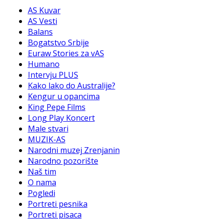
AS Kuvar
AS Vesti
Balans
Bogatstvo Srbije
Euraw Stories za vAS
Humano
Intervju PLUS
Kako lako do Australije?
Kengur u opancima
King Pepe Films
Long Play Koncert
Male stvari
MUZIK-AS
Narodni muzej Zrenjanin
Narodno pozorište
Naš tim
O nama
Pogledi
Portreti pesnika
Portreti pisaca