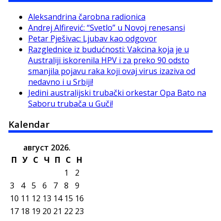
Aleksandrina čarobna radionica
Andrej Alfirević: “Svetlo” u Novoj renesansi
Petar Pješivac: Ljubav kao odgovor
Razglednice iz budućnosti: Vakcina koja je u
Australiji iskorenila HPV i za preko 90 odsto
smanjila pojavu raka koji ovaj virus izaziva od
nedavno i u Srbiji!
Jedini australijski trubački orkestar Opa Bato na
Saboru trubača u Guči!
Kalendar
август 2026.
П
У
С
Ч
П
С
Н
1
2
3
4
5
6
7
8
9
10
11
12
13
14
15
16
17
18
19
20
21
22
23