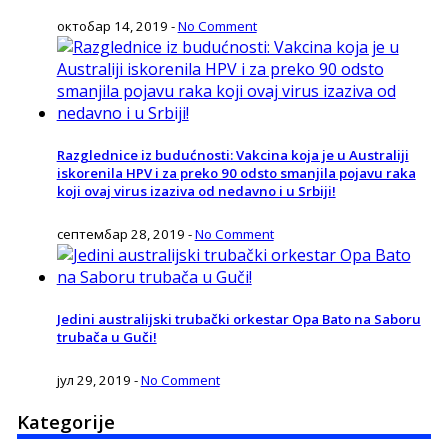
октобар 14, 2019
-
No Comment
Razglednice iz budućnosti: Vakcina koja je u Australiji
iskorenila HPV i za preko 90 odsto smanjila pojavu raka
koji ovaj virus izaziva od nedavno i u Srbiji!
септембар 28, 2019
-
No Comment
Jedini australijski trubački orkestar Opa Bato na Saboru
trubača u Guči!
јул 29, 2019
-
No Comment
Kategorije