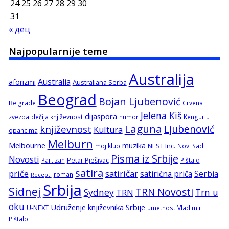
24
25
26
27
28
29
30
31
« дец
Najpopularnije teme
Australija
Australia
aforizmi
Australiana Serba
Beograd
Bojan Ljubenović
Belgrade
Crvena
Jelena Kiš
dijaspora
zvezda
dečija književnost
humor
Kengur u
Laguna
književnost
Ljubenović
Kultura
opancima
Melburn
Melbourne
muzika
NEST Inc.
moj klub
Novi Sad
Pisma iz Srbije
Novosti
Petar Pješivac
Partizan
Pištalo
satira
satiričar
priče
satirična priča
Serbia
roman
Recepti
Srbija
Sidnej
TRN Novosti
Sydney
Trn u
TRN
oku
Udruženje književnika Srbije
U-NEXT
umetnost
Vladimir
Pištalo