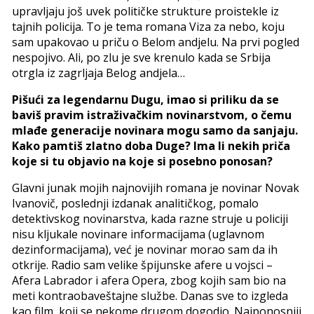
upravljaju još uvek političke strukture proistekle iz
tajnih policija. To je tema romana Viza za nebo, koju
sam upakovao u priču o Belom andjelu. Na prvi pogled
nespojivo. Ali, po zlu je sve krenulo kada se Srbija
otrgla iz zagrljaja Belog andjela…
Pišući za legendarnu Dugu, imao si priliku da se
baviš pravim istraživačkim novinarstvom, o čemu
mlađe generacije novinara mogu samo da sanjaju.
Kako pamtiš zlatno doba Duge? Ima li nekih priča
koje si tu objavio na koje si posebno ponosan?
Glavni junak mojih najnovijih romana je novinar Novak
Ivanovič, poslednji izdanak analitičkog, pomalo
detektivskog novinarstva, kada razne struje u policiji
nisu kljukale novinare informacijama (uglavnom
dezinformacijama), već je novinar morao sam da ih
otkrije. Radio sam velike špijunske afere u vojsci –
Afera Labrador i afera Opera, zbog kojih sam bio na
meti kontraobaveštajne službe. Danas sve to izgleda
kao film, koji se nekome drugom dogodio. Najponosniji