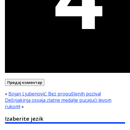
«
Bojan Ljubenović: Bez propuštenih poziva!
Dešnjakinja osvaja zlatne medalje pucajući levom
rukom!
»
Izaberite jezik