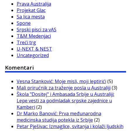
Prava Australija
Projekat Glac
Sa lica mesta
Spone
Srpski pisci za vAS
T&M Medenjaci
Treći trg
U-NEXT & NEST
Uncategorized
Komentari
Vesna Stanković: Moje misli, moji leptirići
(5)
Mali prirućnik za traženje posla u Australiji
(3)
Škola "Dositej" i Ambasada Srbije u Australiji:
Lepe vesti za podmladak srpske zajednice u
Kamberi
(2)
Dr Marko Banović: Prva međunarodna
medicinska studija potekla iz Srbije
(2)
Petar Pješivac: Izmaglice, svitanja i kolaži ljudskih