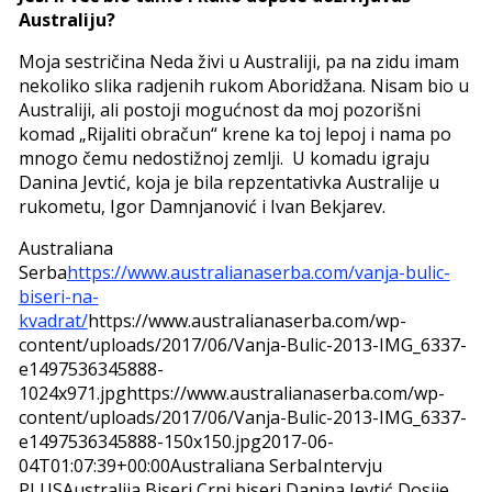
Australiju?
Moja sestričina Neda živi u Australiji, pa na zidu imam
nekoliko slika radjenih rukom Aboridžana. Nisam bio u
Australiji, ali postoji mogućnost da moj pozorišni
komad „Rijaliti obračun“ krene ka toj lepoj i nama po
mnogo čemu nedostižnoj zemlji. U komadu igraju
Danina Jevtić, koja je bila repzentativka Australije u
rukometu, Igor Damnjanović i Ivan Bekjarev.
Australiana
Serba
https://www.australianaserba.com/vanja-bulic-
biseri-na-
kvadrat/
https://www.australianaserba.com/wp-
content/uploads/2017/06/Vanja-Bulic-2013-IMG_6337-
e1497536345888-
1024x971.jpg
https://www.australianaserba.com/wp-
content/uploads/2017/06/Vanja-Bulic-2013-IMG_6337-
e1497536345888-150x150.jpg
2017-06-
04T01:07:39+00:00
Australiana Serba
Intervju
PLUS
Australija,Biseri,Crni biseri,Danina Jevtić,Dosije