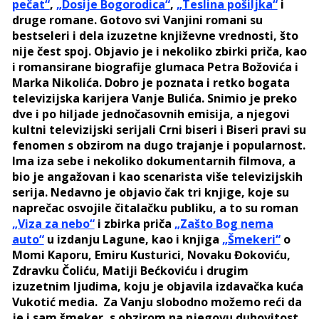
pečat“
,
„Dosije Bogorodica“
,
„Teslina pošiljka“
i
druge romane. Gotovo svi Vanjini romani su
bestseleri i dela izuzetne književne vrednosti, što
nije čest spoj. Objavio je i nekoliko zbirki priča, kao
i romansirane biografije glumaca Petra Božovića i
Marka Nikolića. Dobro je poznata i retko bogata
televizijska karijera Vanje Bulića. Snimio je preko
dve i po hiljade jednočasovnih emisija, a njegovi
kultni televizijski serijali Crni biseri i Biseri pravi su
fenomen s obzirom na dugo trajanje i popularnost.
Ima iza sebe i nekoliko dokumentarnih filmova, a
bio je angažovan i kao scenarista više televizijskih
serija. Nedavno je objavio čak tri knjige, koje su
naprečac osvojile čitalačku publiku, a to su roman
„Viza za nebo“
i zbirka priča
„Zašto Bog nema
auto“
u izdanju Lagune, kao i knjiga
„Šmekeri“
o
Momi Kaporu, Emiru Kusturici, Novaku Đokoviću,
Zdravku Čoliću, Matiji Bećkoviću i drugim
izuzetnim ljudima, koju je objavila izdavačka kuća
Vukotić media. Za Vanju slobodno možemo reći da
je i sam šmeker, s obzirom na njegovu duhovitost,