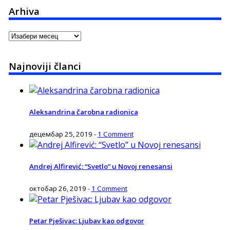
Arhiva
Arhiva
Najnoviji članci
Aleksandrina čarobna radionica
децембар 25, 2019
-
1 Comment
Andrej Alfirević: “Svetlo” u Novoj renesansi
октобар 26, 2019
-
1 Comment
Petar Pješivac: Ljubav kao odgovor