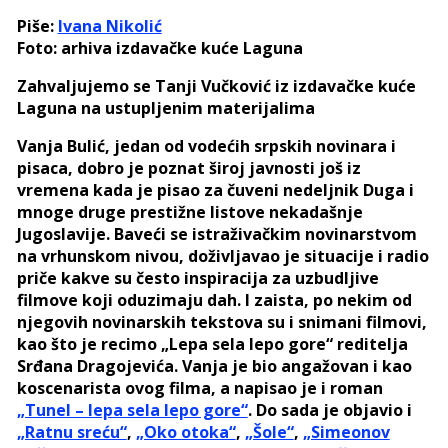
Piše:
Ivana Nikolić
Foto: arhiva izdavačke kuće Laguna
Zahvaljujemo se Tanji Vučković iz izdavačke kuće
Laguna na ustupljenim materijalima
Vanja Bulić, jedan od vodećih srpskih novinara i
pisaca, dobro je poznat široj javnosti još iz
vremena kada je pisao za čuveni nedeljnik Duga i
mnoge druge prestižne listove nekadašnje
Jugoslavije. Baveći se istraživačkim novinarstvom
na vrhunskom nivou, doživljavao je situacije i radio
priče kakve su često inspiracija za uzbudljive
filmove koji oduzimaju dah. I zaista, po nekim od
njegovih novinarskih tekstova su i snimani filmovi,
kao što je recimo „Lepa sela lepo gore“ reditelja
Srđana Dragojevića. Vanja je bio angažovan i kao
koscenarista ovog filma, a napisao je i roman
„Tunel – lepa sela lepo gore“
. Do sada je objavio i
„Ratnu sreću“
,
„Oko otoka“
,
„Šole“
,
„Simeonov