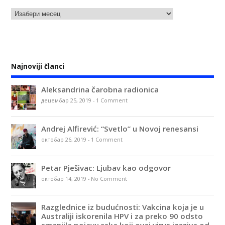
Najnoviji članci
Aleksandrina čarobna radionica
децембар 25, 2019
-
1 Comment
Andrej Alfirević: “Svetlo” u Novoj renesansi
октобар 26, 2019
-
1 Comment
Petar Pješivac: Ljubav kao odgovor
октобар 14, 2019
-
No Comment
Razglednice iz budućnosti: Vakcina koja je u
Australiji iskorenila HPV i za preko 90 odsto
smanjila pojavu raka koji ovaj virus izaziva od