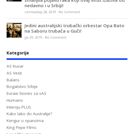
nedavno i u Srbiji!
септембар 28, 2019
-
No Comment
Jedini australijski trubački orkestar Opa Bato
na Saboru trubača u Guči!
јул 29, 2019
-
No Comment
Kategorije
AS Kuvar
AS Vesti
Balans
Bogatstvo Srbije
Euraw Stories za vAS
Humano
Intervju PLUS
Kako lako do Australije?
Kengur u opancima
King Pepe Films