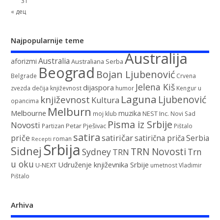
31
« дец
Najpopularnije teme
Australija
Australia
aforizmi
Australiana Serba
Beograd
Bojan Ljubenović
Belgrade
Crvena
Jelena Kiš
dijaspora
zvezda
dečija književnost
humor
Kengur u
Laguna
književnost
Ljubenović
Kultura
opancima
Melburn
Melbourne
muzika
NEST Inc.
moj klub
Novi Sad
Pisma iz Srbije
Novosti
Petar Pješivac
Partizan
Pištalo
satira
satiričar
priče
satirična priča
Serbia
roman
Recepti
Srbija
Sidnej
TRN Novosti
Sydney
Trn
TRN
u oku
Udruženje književnika Srbije
U-NEXT
umetnost
Vladimir
Pištalo
Arhiva