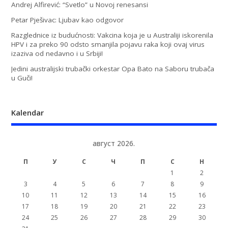
Andrej Alfirević: “Svetlo” u Novoj renesansi
Petar Pješivac: Ljubav kao odgovor
Razglednice iz budućnosti: Vakcina koja je u Australiji iskorenila
HPV i za preko 90 odsto smanjila pojavu raka koji ovaj virus
izaziva od nedavno i u Srbiji!
Jedini australijski trubački orkestar Opa Bato na Saboru trubača
u Guči!
Kalendar
август 2026.
П
У
С
Ч
П
С
Н
1
2
3
4
5
6
7
8
9
10
11
12
13
14
15
16
17
18
19
20
21
22
23
24
25
26
27
28
29
30