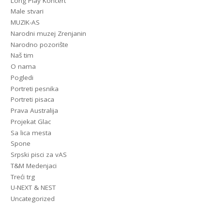
Long Play Koncert
Male stvari
MUZIK-AS
Narodni muzej Zrenjanin
Narodno pozorište
Naš tim
O nama
Pogledi
Portreti pesnika
Portreti pisaca
Prava Australija
Projekat Glac
Sa lica mesta
Spone
Srpski pisci za vAS
T&M Medenjaci
Treći trg
U-NEXT & NEST
Uncategorized