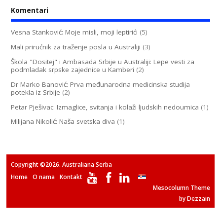
Komentari
Vesna Stanković: Moje misli, moji leptirići
(5)
Mali prirućnik za traženje posla u Australiji
(3)
Škola "Dositej" i Ambasada Srbije u Australiji: Lepe vesti za
podmladak srpske zajednice u Kamberi
(2)
Dr Marko Banović: Prva međunarodna medicinska studija
potekla iz Srbije
(2)
Petar Pješivac: Izmaglice, svitanja i kolaži ljudskih nedoumica
(1)
Milijana Nikolić: Naša svetska diva
(1)
Copyright ©2026. Australiana Serba
Home
O nama
Kontakt
Mesocolumn Theme
by Dezzain