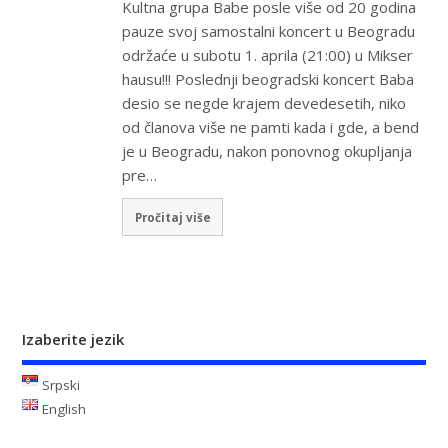
Kultna grupa Babe posle više od 20 godina
pauze svoj samostalni koncert u Beogradu
održaće u subotu 1. aprila (21:00) u Mikser
hausu!!! Poslednji beogradski koncert Baba
desio se negde krajem devedesetih, niko
od članova više ne pamti kada i gde, a bend
je u Beogradu, nakon ponovnog okupljanja
pre…
Pročitaj više
Izaberite jezik
Srpski
English