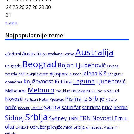
24
25
26
27
28
29
30
31
« дец
Najpopularnije teme
Australija
Australia
aforizmi
Australiana Serba
Beograd
Bojan Ljubenović
Belgrade
Crvena
Jelena Kiš
dijaspora
zvezda
dečija književnost
humor
Kengur u
Laguna
književnost
Ljubenović
Kultura
opancima
Melburn
Melbourne
muzika
NEST Inc.
moj klub
Novi Sad
Pisma iz Srbije
Novosti
Petar Pješivac
Partizan
Pištalo
satira
satiričar
priče
satirična priča
Serbia
roman
Recepti
Srbija
Sidnej
TRN Novosti
Sydney
Trn u
TRN
oku
Udruženje književnika Srbije
U-NEXT
umetnost
Vladimir
Pištalo