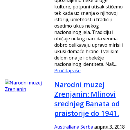
upoznajemo neke druge
kulture, potpuni utisak stičemo
tek kada uz znanja o njihovoj
istoriji, umetnosti i tradiciji
osetimo ukus nekog
nacionalnog jela. Tradiciju i
običaje nekog naroda veoma
dobro oslikavaju upravo mirisi i
ukusi domaće hrane. I velikim
delom ona je i obeležje
nacionalnog identiteta. Naš…
Pročitaj više
Narodni muzej
Zrenjanin: Mlinovi
srednjeg Banata od
praistorije do 1941.
Australiana Serba
април 3, 2018