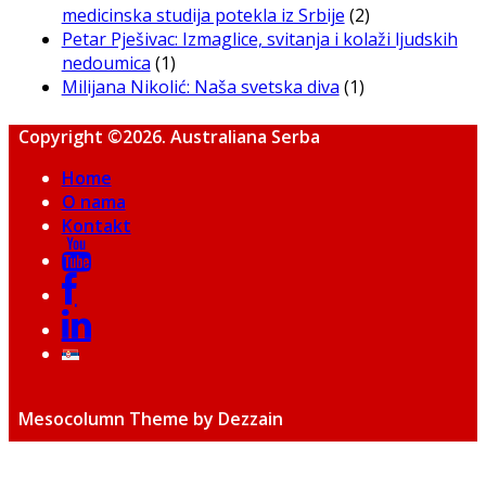
medicinska studija potekla iz Srbije
(2)
Petar Pješivac: Izmaglice, svitanja i kolaži ljudskih
nedoumica
(1)
Milijana Nikolić: Naša svetska diva
(1)
Copyright ©2026. Australiana Serba
Home
O nama
Kontakt
Mesocolumn Theme by Dezzain