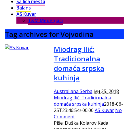
Sa lica mesta
Balans
AS Kuvar
T&M Medenjaci
Tag archives for Vojvodina
Miodrag Ilić:
Tradicionalna
domaća srpska
kuhinja
Australiana Serba
јун 25, 2018
Miodrag Ilić: Tradicionalna
domaća srpska kuhinja
2018-06-
25T23:46:54+00:00
AS Kuvar
No
Comment
Piše: Duška Kolarov Kada