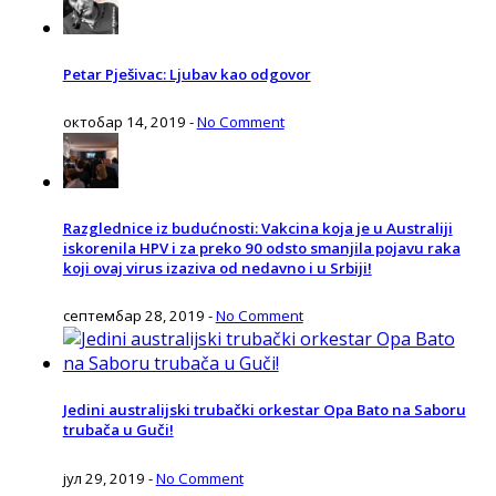
Petar Pješivac: Ljubav kao odgovor
октобар 14, 2019
-
No Comment
Razglednice iz budućnosti: Vakcina koja je u Australiji
iskorenila HPV i za preko 90 odsto smanjila pojavu raka
koji ovaj virus izaziva od nedavno i u Srbiji!
септембар 28, 2019
-
No Comment
Jedini australijski trubački orkestar Opa Bato na Saboru
trubača u Guči!
јул 29, 2019
-
No Comment