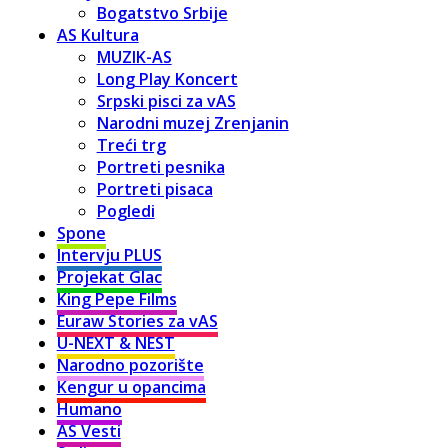
Bogatstvo Srbije
AS Kultura
MUZIK-AS
Long Play Koncert
Srpski pisci za vAS
Narodni muzej Zrenjanin
Treći trg
Portreti pesnika
Portreti pisaca
Pogledi
Spone
Intervju PLUS
Projekat Glac
King Pepe Films
Euraw Stories za vAS
U-NEXT & NEST
Narodno pozorište
Kengur u opancima
Humano
AS Vesti