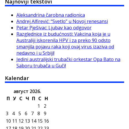
Najnoviji tekstovi
Aleksandrina čarobna radionica
Andrej Alfirević: “Svetlo” u Novoj renesansi
Petar Pješivac: Ljubav kao odgovor
Razglednice iz budućnosti: Vakcina koja je u
Australiji iskorenila HPV i za preko 90 odsto
smanjila pojavu raka koji ovaj virus izaziva od
nedavno i u Srbiji!
Jedini australijski trubački orkestar Opa Bato na
Saboru trubača u Guči!
Kalendar
август 2026.
П
У
С
Ч
П
С
Н
1
2
3
4
5
6
7
8
9
10
11
12
13
14
15
16
17
18
19
20
21
22
23