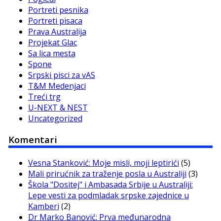
Portreti pesnika
Portreti pisaca
Prava Australija
Projekat Glac
Sa lica mesta
Spone
Srpski pisci za vAS
T&M Medenjaci
Treći trg
U-NEXT & NEST
Uncategorized
Komentari
Vesna Stanković: Moje misli, moji leptirići
(5)
Mali prirućnik za traženje posla u Australiji
(3)
Škola "Dositej" i Ambasada Srbije u Australiji:
Lepe vesti za podmladak srpske zajednice u
Kamberi
(2)
Dr Marko Banović: Prva međunarodna