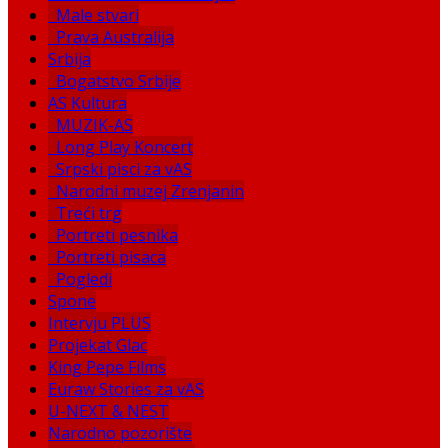
Male stvari
Prava Australija
Srbija
Bogatstvo Srbije
AS Kultura
MUZIK-AS
Long Play Koncert
Srpski pisci za vAS
Narodni muzej Zrenjanin
Treći trg
Portreti pesnika
Portreti pisaca
Pogledi
Spone
Intervju PLUS
Projekat Glac
King Pepe Films
Euraw Stories za vAS
U-NEXT & NEST
Narodno pozorište