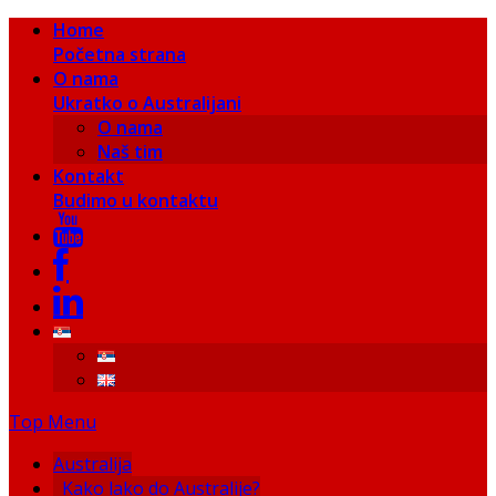
Home
Početna strana
O nama
Ukratko o Australijani
O nama
Naš tim
Kontakt
Budimo u kontaktu
Top Menu
Australija
Kako lako do Australije?