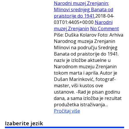
Narodni muzej Zrenjanin:
Mlinovi srednjeg Banata od
praistorije do 1941.
2018-04-
03T01:44:05+00:00
Narodni
muzej Zrenjanin
No Comment
Piše: Duška Kolarov Foto: Arhiva
Narodnog muzeja Zrenjanin
Mlinovi na području Srednjeg
Banata od praistorije do 1941.
naziv je izložbe aktuelne u
Narodnom muzeju Zrenjanin
tokom marta i aprila. Autor je
Dušan Marinković, fotograf-
master, viši kustos ove
ustanove. -Rad je pisan godinu
dana, a sama izložba je rezultat
produžetka istraživanja…
Pročitaj više
Izaberite jezik