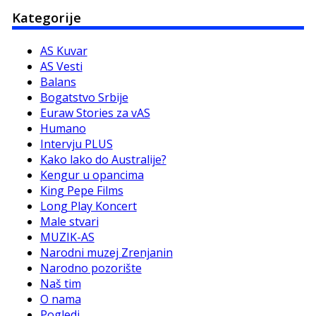
Kategorije
AS Kuvar
AS Vesti
Balans
Bogatstvo Srbije
Euraw Stories za vAS
Humano
Intervju PLUS
Kako lako do Australije?
Kengur u opancima
King Pepe Films
Long Play Koncert
Male stvari
MUZIK-AS
Narodni muzej Zrenjanin
Narodno pozorište
Naš tim
O nama
Pogledi