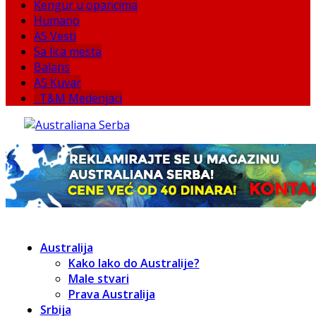
Kengur u opancima
Humano
AS Vesti
Sa lica mesta
Balans
AS Kuvar
T&M Medenjaci
Australija
Kako lako do Australije?
Male stvari
Prava Australija
Srbija