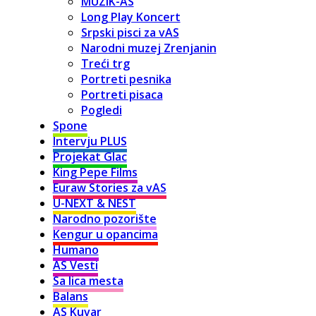
MUZIK-AS
Long Play Koncert
Srpski pisci za vAS
Narodni muzej Zrenjanin
Treći trg
Portreti pesnika
Portreti pisaca
Pogledi
Spone
Intervju PLUS
Projekat Glac
King Pepe Films
Euraw Stories za vAS
U-NEXT & NEST
Narodno pozorište
Kengur u opancima
Humano
AS Vesti
Sa lica mesta
Balans
AS Kuvar