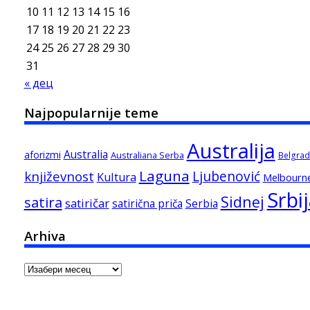
10
11
12
13
14
15
16
17
18
19
20
21
22
23
24
25
26
27
28
29
30
31
« дец
Najpopularnije teme
Australija
Australia
aforizmi
Australiana Serba
Belgrad
Laguna
književnost
Ljubenović
Kultura
Melbourn
Srbi
Sidnej
satira
satiričar
satirična priča
Serbia
Arhiva
Arhiva