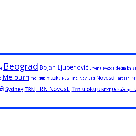
Beograd
Bojan Ljubenović
e
Crvena zvezda
dečija knjiž
Melburn
Novosti
e
muzika
NEST Inc.
Pe
moj klub
Novi Sad
Partizan
ja
TRN Novosti
Sydney
Trn u oku
TRN
Udruženje kn
U-NEXT