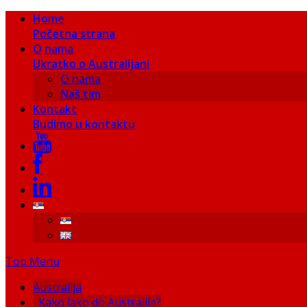
Home
Početna strana
O nama
Ukratko o Australijani
O nama
Naš tim
Kontakt
Budimo u kontaktu
Top Menu
Australija
Kako lako do Australije?