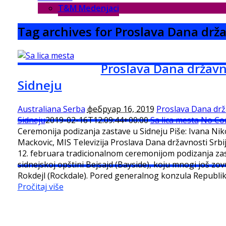
T&M Medenjaci
Tag archives for Proslava Dana držav
Proslava Dana državno
Sidneju
Australiana Serba
фебруар 16, 2019
Proslava Dana drža
Sidneju
2019-02-16T12:09:44+00:00
Sa lica mesta
No Co
Ceremonija podizanja zastave u Sidneju Piše: Ivana Niko
Mackovic, MIS Televizija Proslava Dana državnosti Srbij
12. februara tradicionalnom ceremonijom podizanja zas
sidnejskoj opštini Bejsajd (Bayside), koju mnogi još 
Rokdejl (Rockdale). Pored generalnog konzula Republi
Pročitaj više