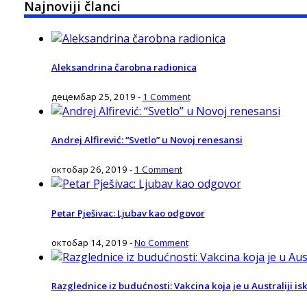
Najnoviji članci
Aleksandrina čarobna radionica
децембар 25, 2019
-
1 Comment
Andrej Alfirević: “Svetlo” u Novoj renesansi
октобар 26, 2019
-
1 Comment
Petar Pješivac: Ljubav kao odgovor
октобар 14, 2019
-
No Comment
Razglednice iz budućnosti: Vakcina koja je u Australiji isk