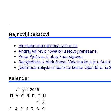
Najnoviji tekstovi
Aleksandrina čarobna radionica
Andrej Alfirević: “Svetlo” u Novoj renesansi
Petar Pješivac: Ljubav kao odgovor
Razglednice iz budućnosti: Vakcina koja je u Austra
Jedini australijski trubački orkestar Opa Bato na 
Kalendar
август 2026.
П
У
С
Ч
П
С
Н
1
2
3
4
5
6
7
8
9