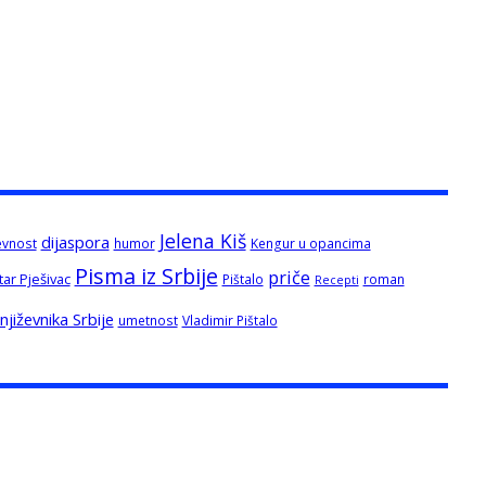
Jelena Kiš
dijaspora
evnost
humor
Kengur u opancima
Pisma iz Srbije
priče
tar Pješivac
Pištalo
roman
Recepti
jiževnika Srbije
umetnost
Vladimir Pištalo