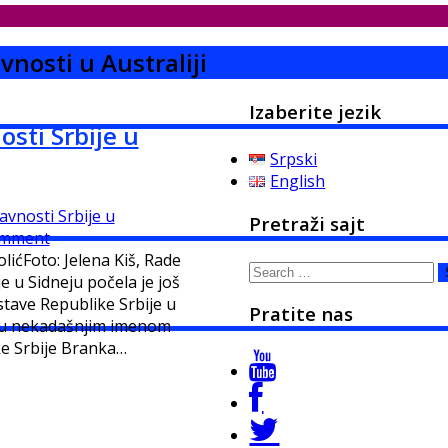
nosti u Australiji
Izaberite jezik
sti Srbije u
Srpski
English
vnosti Srbije u
Pretraži sajt
mment
lićFoto: Jelena Kiš, Rade
Search
e u Sidneju počela je još
for:
tave Republike Srbije u
Pratite nas
zovu nekadašnjim imenom
ke Srbije Branka…