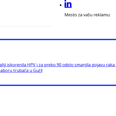
Mesto za vašu reklamu:
liji iskorenila HPV i za preko 90 odsto smanjila pojavu raka ko
Saboru trubača u Guči!