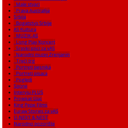
Male stvari
Prava Australija
Srbija
Bogatstvo Srbije
AS Kultura
MUZIK-AS
Long Play Koncert
Srpski pisci za vAS
Narodni muzej Zrenjanin
Treći trg
Portreti pesnika
Portreti pisaca
Pogledi
Spone
Intervju PLUS
Projekat Glac
King Pepe Films
Euraw Stories za vAS
U-NEXT & NEST
Narodno pozorište