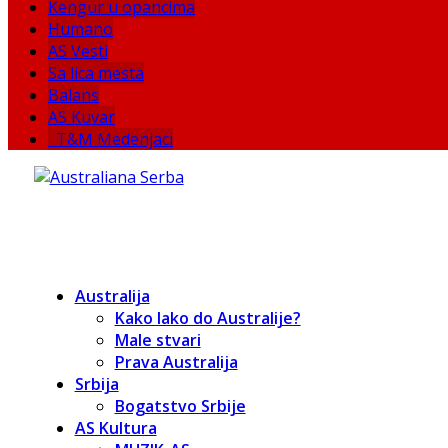
Kengur u opancima
Humano
AS Vesti
Sa lica mesta
Balans
AS Kuvar
T&M Medenjaci
Australija
Kako lako do Australije?
Male stvari
Prava Australija
Srbija
Bogatstvo Srbije
AS Kultura