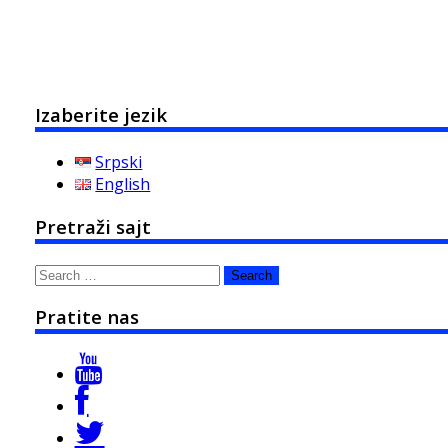
Izaberite jezik
Srpski
English
Pretraži sajt
Search
for:
Pratite nas