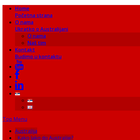
Home
Početna strana
O nama
Ukratko o Australijani
O nama
Naš tim
Kontakt
Budimo u kontaktu
Top Menu
Australija
Kako lako do Australije?