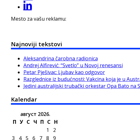
Mesto za vašu reklamu:
Najnoviji tekstovi
Aleksandrina čarobna radionica
Andrej Alfirević: “Svetlo” u Novoj renesansi
Petar Pješivac: Ljubav kao odgovor
Razglednice iz budućnosti: Vakcina koja je u Austra
Jedini australijski trubački orkestar Opa Bato na 
Kalendar
август 2026.
П
У
С
Ч
П
С
Н
1
2
3
4
5
6
7
8
9