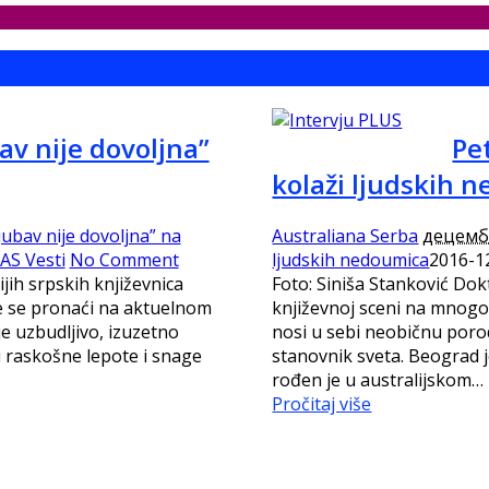
av nije dovoljna”
Pet
kolaži ljudskih 
ubav nije dovoljna” na
Australiana Serba
децемба
AS Vesti
No Comment
ljudskih nedoumica
2016-1
jih srpskih književnica
Foto: Siniša Stanković Dok
e se pronaći na aktuelnom
književnoj sceni na mnogo n
e uzbudljivo, izuzetno
nosi u sebi neobičnu porodi
i raskošne lepote i snage
stanovnik sveta. Beograd j
rođen je u australijskom…
Pročitaj više