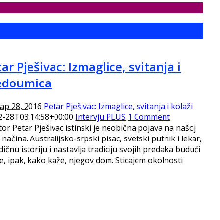
ar Pješivac: Izmaglice, svitanja i
nedoumica
р 28, 2016
Petar Pješivac: Izmaglice, svitanja i kolaži
2-28T03:14:58+00:00
Intervju PLUS
1 Comment
tor Petar Pješivac istinski je neobična pojava na našoj
ačina. Australijsko-srpski pisac, svetski putnik i lekar,
čnu istoriju i nastavlja tradiciju svojih predaka budući
e, ipak, kako kaže, njegov dom. Sticajem okolnosti