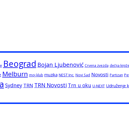
Beograd
Bojan Ljubenović
e
Crvena zvezda
dečija knjiž
Melburn
Novosti
e
muzika
NEST Inc.
Pe
moj klub
Novi Sad
Partizan
ja
TRN Novosti
Sydney
Trn u oku
TRN
Udruženje kn
U-NEXT