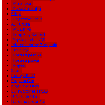
Male stvari
Prava Australija
Srbija
Bogatstvo Srbije
AS Kultura
MUZIK-AS
Long Play Koncert
Srpski pisci za vAS
Narodni muzej Zrenjanin
Treći trg
Portreti pesnika
Portreti pisaca
Pogledi
Spone
Intervju PLUS
Projekat Glac
King Pepe Films
Euraw Stories za vAS
U-NEXT & NEST
Narodno pozorište