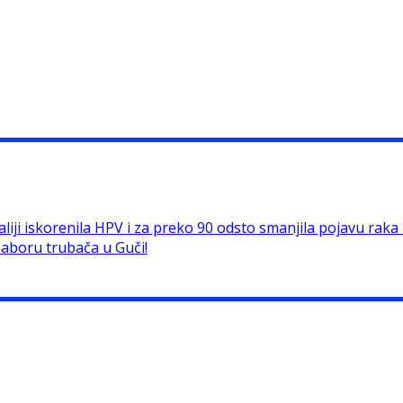
liji iskorenila HPV i za preko 90 odsto smanjila pojavu raka ko
Saboru trubača u Guči!