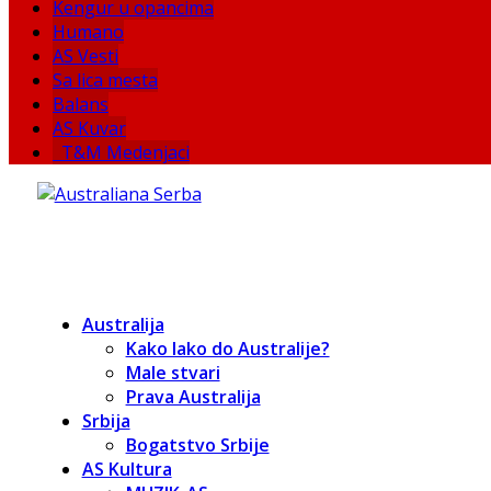
Kengur u opancima
Humano
AS Vesti
Sa lica mesta
Balans
AS Kuvar
T&M Medenjaci
Australija
Kako lako do Australije?
Male stvari
Prava Australija
Srbija
Bogatstvo Srbije
AS Kultura