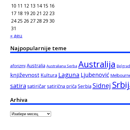
10
11
12
13
14
15
16
17
18
19
20
21
22
23
24
25
26
27
28
29
30
31
« дец
Najpopularnije teme
Australija
Australia
aforizmi
Australiana Serba
Belgrad
Laguna
književnost
Ljubenović
Kultura
Melbourn
Srbi
Sidnej
satira
satiričar
satirična priča
Serbia
Arhiva
Arhiva