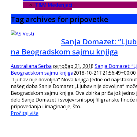
T&M Medenjaci
Tag archives for pripovetke
Sanja Domazet: “Ljub
na Beogradskom sajmu knjiga
Australiana Serba
октобар 21, 2018
Sanja Domazet: “Lj
Beogradskom sajmu knjiga
2018-10-21T21:56:49+00:00
"Ljubav nije dovoljna" Nova knjiga Jedne od najistaknuti
našeg doba Sanje Domazet „Ljubav nije dovoljna“ mož
Beogradskom sajmu knjiga. Ova zbirka priča još jedno j
delo Sanje Domazet i svojevrsni spoj filigranske finoće 
pripovedanja i imaginacije, što…
Pročitaj više