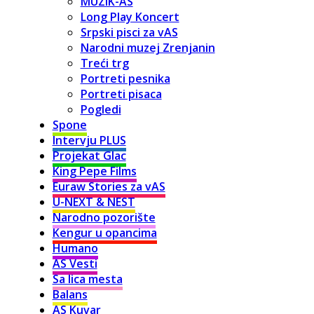
MUZIK-AS
Long Play Koncert
Srpski pisci za vAS
Narodni muzej Zrenjanin
Treći trg
Portreti pesnika
Portreti pisaca
Pogledi
Spone
Intervju PLUS
Projekat Glac
King Pepe Films
Euraw Stories za vAS
U-NEXT & NEST
Narodno pozorište
Kengur u opancima
Humano
AS Vesti
Sa lica mesta
Balans
AS Kuvar