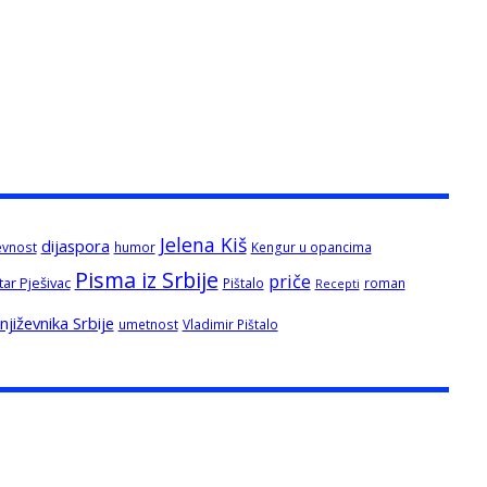
Jelena Kiš
dijaspora
evnost
humor
Kengur u opancima
Pisma iz Srbije
priče
tar Pješivac
Pištalo
roman
Recepti
jiževnika Srbije
umetnost
Vladimir Pištalo