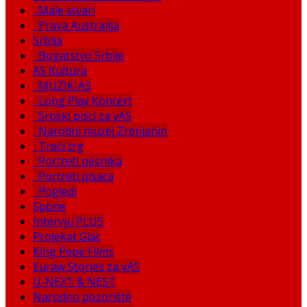
Male stvari
Prava Australija
Srbija
Bogatstvo Srbije
AS Kultura
MUZIK-AS
Long Play Koncert
Srpski pisci za vAS
Narodni muzej Zrenjanin
Treći trg
Portreti pesnika
Portreti pisaca
Pogledi
Spone
Intervju PLUS
Projekat Glac
King Pepe Films
Euraw Stories za vAS
U-NEXT & NEST
Narodno pozorište