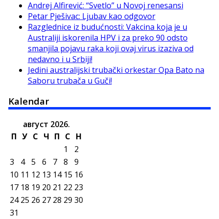
Andrej Alfirević: “Svetlo” u Novoj renesansi
Petar Pješivac: Ljubav kao odgovor
Razglednice iz budućnosti: Vakcina koja je u
Australiji iskorenila HPV i za preko 90 odsto
smanjila pojavu raka koji ovaj virus izaziva od
nedavno i u Srbiji!
Jedini australijski trubački orkestar Opa Bato na
Saboru trubača u Guči!
Kalendar
август 2026.
П
У
С
Ч
П
С
Н
1
2
3
4
5
6
7
8
9
10
11
12
13
14
15
16
17
18
19
20
21
22
23
24
25
26
27
28
29
30
31