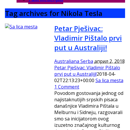
Tag archives for Nikola Tesla
Petar Pješivac:
Vladimir Pištalo prvi
put u Australiji!
Australiana Serba
април 2, 2018
Petar Pješivac: Vladimir Pištalo
prvi put u Australiji!
2018-04-
02T22:13:23+00:00
Sa lica mesta
1 Comment
Povodom gostovanja jednog od
najistaknutijih srpskih pisaca
današnjice Vladimira Pištala u
Melburnu i Sidneju, razgovarali
smo sa inicijatorom ovog
izuzetno značajnog kulturnog