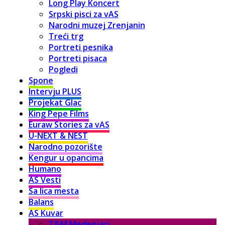
Long Play Koncert
Srpski pisci za vAS
Narodni muzej Zrenjanin
Treći trg
Portreti pesnika
Portreti pisaca
Pogledi
Spone
Intervju PLUS
Projekat Glac
King Pepe Films
Euraw Stories za vAS
U-NEXT & NEST
Narodno pozorište
Kengur u opancima
Humano
AS Vesti
Sa lica mesta
Balans
AS Kuvar
T&M Medenjaci