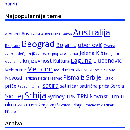
« дец
Najpopularnije teme
Australija
Australia
aforizmi
Australiana Serba
Beograd
Bojan Ljubenović
Belgrade
Crvena
Jelena Kiš
dijaspora
zvezda
dečija književnost
humor
Kengur u
Laguna
književnost
Ljubenović
Kultura
opancima
Melburn
Melbourne
muzika
NEST Inc.
moj klub
Novi Sad
Pisma iz Srbije
Novosti
Petar Pješivac
Partizan
Pištalo
satira
satiričar
priče
satirična priča
Serbia
roman
Recepti
Srbija
Sidnej
TRN Novosti
Sydney
Trn u
TRN
oku
Udruženje književnika Srbije
U-NEXT
umetnost
Vladimir
Pištalo
Arhiva