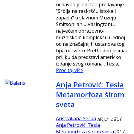
nedavno je održao predavanje
"Srbija na raskršću istoka i
zapada" u slavnom Muzeju
Smitsonijan u Vašingtonu,
najvećem obrazovno-
muzejskom kompleksu i jednoj
od najznačajnijih ustanova tog
tipa na svetu. Prethodno je imao
priliku da predstavi američko
izdanje svog romana „Tesla,…
Pročitaj više
Anja Petrović: Tesla
Metamorfoza širom
sveta
Australiana Serba
мај 3, 2017
Anja Petrović: Tesla
Metamorfoza širom sveta
2017-