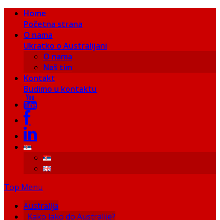
Home
Početna strana
O nama
Ukratko o Australijani
O nama
Naš tim
Kontakt
Budimo u kontaktu
Top Menu
Australija
Kako lako do Australije?