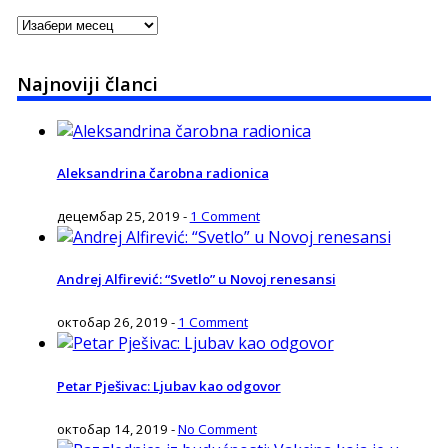
Arhiva
Najnoviji članci
Aleksandrina čarobna radionica
децембар 25, 2019
-
1 Comment
Andrej Alfirević: “Svetlo” u Novoj renesansi
октобар 26, 2019
-
1 Comment
Petar Pješivac: Ljubav kao odgovor
октобар 14, 2019
-
No Comment