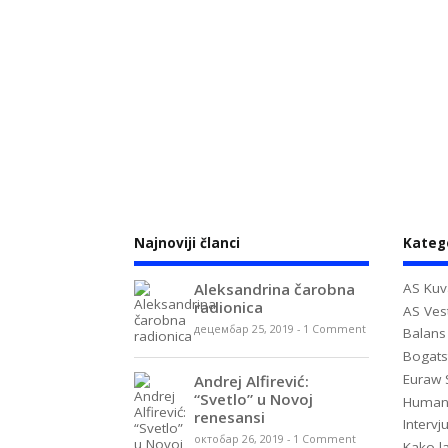
Najnoviji članci
Kateg
Aleksandrina čarobna
AS Kuv
radionica
AS Vest
децембар 25, 2019
-
1 Comment
Balans
Bogats
Euraw 
Andrej Alfirević:
“Svetlo” u Novoj
Huma
renesansi
Intervj
октобар 26, 2019
-
1 Comment
Kako la