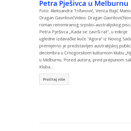
Petra Pješivca u Melburnu
Foto: Aleksandra Trifunović, Verica Bajić Manoj
Dragan GavrilovićVideo: Dragan GavrilovićNov
roman renomiranog srpsko-australijskog pisc
Petra Pješivca „Kada se završi rat“, u edicije
ugledne izdavačke kuće “Agora” iz Novog Sad
premijerno je predstavljen australijskoj public
decembra u Crnogorskom kulturnom klubu „N
u Melburnu. Pored autora, pred prepunom sa
Kluba…
Pročitaj više