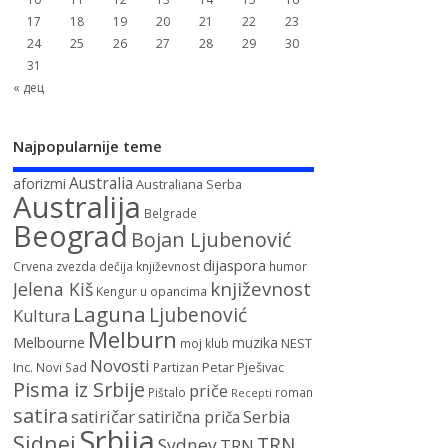
17
18
19
20
21
22
23
24
25
26
27
28
29
30
31
« дец
Najpopularnije teme
Australia
aforizmi
Australiana Serba
Australija
Belgrade
Beograd
Bojan Ljubenović
dijaspora
Crvena zvezda
dečija književnost
humor
književnost
Jelena Kiš
Kengur u opancima
Laguna
Ljubenović
Kultura
Melburn
Melbourne
muzika
NEST
moj klub
Novosti
Inc.
Petar Pješivac
Novi Sad
Partizan
Pisma iz Srbije
priče
Pištalo
roman
Recepti
satira
satiričar
satirična priča
Serbia
Srbija
Sidnej
TRN
Sydney
TRN