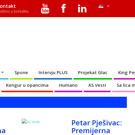
ontakt
udimo u kontaktu
Spone
Intervju PLUS
Projekat Glac
King Pe
Kengur u opancima
Humano
AS Vesti
Sa lica 
Petar Pješivac:
na
Premijerna