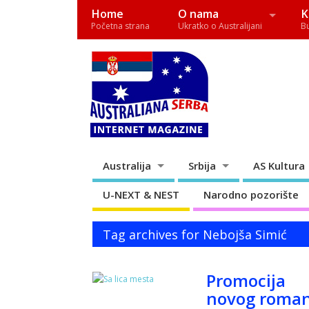
Home
O nama
K
Početna strana
Ukratko o Australijani
B
Australija
Srbija
AS Kultura
U-NEXT & NEST
Narodno pozorište
Tag archives for Nebojša Simić
Promocija
novog roma