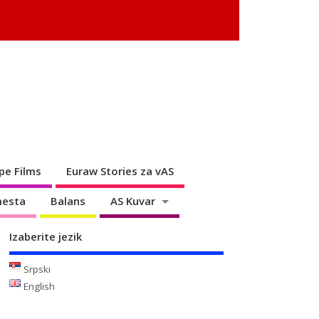
pe Films
Euraw Stories za vAS
mesta
Balans
AS Kuvar
Izaberite jezik
Srpski
English