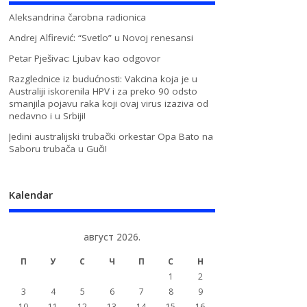
Aleksandrina čarobna radionica
Andrej Alfirević: “Svetlo” u Novoj renesansi
Petar Pješivac: Ljubav kao odgovor
Razglednice iz budućnosti: Vakcina koja je u
Australiji iskorenila HPV i za preko 90 odsto
smanjila pojavu raka koji ovaj virus izaziva od
nedavno i u Srbiji!
Jedini australijski trubački orkestar Opa Bato na
Saboru trubača u Guči!
Kalendar
август 2026.
П
У
С
Ч
П
С
Н
1
2
3
4
5
6
7
8
9
10
11
12
13
14
15
16