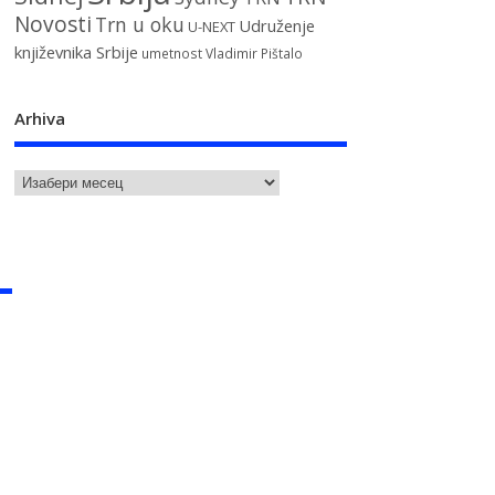
Novosti
Trn u oku
Udruženje
U-NEXT
književnika Srbije
umetnost
Vladimir Pištalo
Arhiva
u