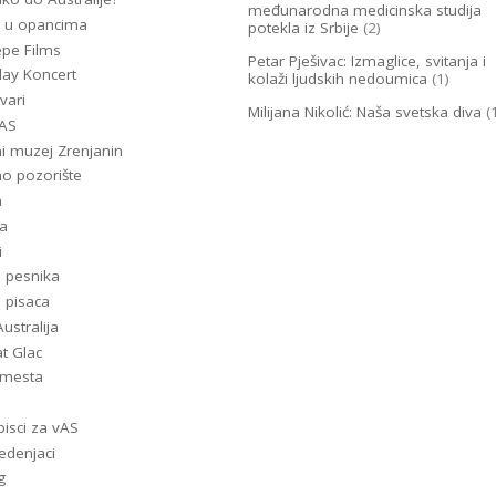
međunarodna medicinska studija
 u opancima
potekla iz Srbije
(2)
epe Films
Petar Pješivac: Izmaglice, svitanja i
lay Koncert
kolaži ljudskih nedoumica
(1)
vari
Milijana Nikolić: Naša svetska diva
(
-AS
i muzej Zrenjanin
o pozorište
m
a
i
i pesnika
i pisaca
ustralija
t Glac
a mesta
pisci za vAS
denjaci
g