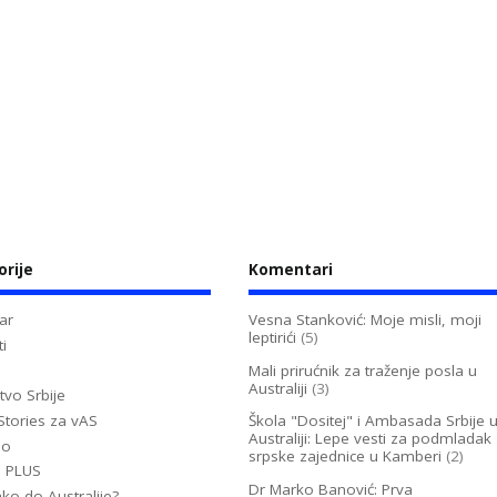
orije
Komentari
ar
Vesna Stanković: Moje misli, moji
leptirići
(5)
i
Mali prirućnik za traženje posla u
Australiji
(3)
tvo Srbije
Stories za vAS
Škola "Dositej" i Ambasada Srbije 
Australiji: Lepe vesti za podmladak
no
srpske zajednice u Kamberi
(2)
u PLUS
Dr Marko Banović: Prva
ko do Australije?