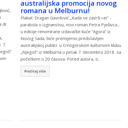
australijska promocija novog
romana u Melburnu!
lović,
i
Plakat: Dragan Gavrilović „Kada se završi rat” -
a dr
parabola o izgnanstvu, novi roman Petra Pješivca ,
u edicije renomirane izdavačke kuće “Agora” iz
a,
Novog Sada, biće premijerno predstavljen
i 7.
australijskoj publici u Crnogorskom kulturnom klubu
jegoš“
„Njegoš“ iz Melburna u petak 7. decembra 2018 sa
lom
početkom u 20 časova. Pored autora, o…
Pročitaj više