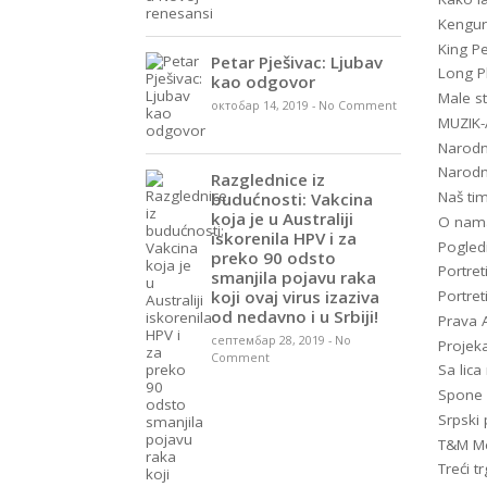
Kengur
King P
Petar Pješivac: Ljubav
Long P
kao odgovor
Male st
октобар 14, 2019
-
No Comment
MUZIK
Narodn
Narodn
Razglednice iz
Naš ti
budućnosti: Vakcina
koja je u Australiji
O nam
iskorenila HPV i za
Pogled
preko 90 odsto
Portret
smanjila pojavu raka
koji ovaj virus izaziva
Portret
od nedavno i u Srbiji!
Prava A
септембар 28, 2019
-
No
Projeka
Comment
Sa lic
Spone
Srpski 
T&M Me
Treći tr