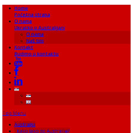
Home
Početna strana
O nama
Ukratko o Australijani
O nama
Naš tim
Kontakt
Budimo u kontaktu
Top Menu
Australija
Kako lako do Australije?