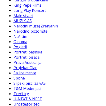
Kengur u opancima
King Pepe Films
Long Play Koncert
Male stvari
MUZIK-AS
Narodni muzej Zrenjanin
Narodno pozorište
Naš tim
O nama
Pogledi
Portreti pesnika
Portreti pisaca
Prava Australija
Projekat Glac
Sa lica mesta
Spone
Srpski pisci za vAS
T&M Medenjaci
Treći trg
U-NEXT & NEST
Uncategorized