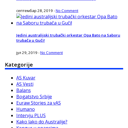
септембар 28, 2019
-
No Comment
Jedini australijski trubački orkestar Opa Bato na Saboru
trubača u Guči!
јул 29, 2019
-
No Comment
Kategorije
AS Kuvar
AS Vesti
Balans
Bogatstvo Srbije
Euraw Stories za vAS
Humano
Intervju PLUS
Kako lako do Australije?