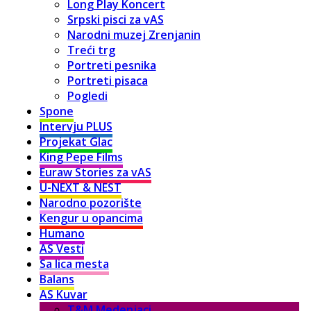
Long Play Koncert
Srpski pisci za vAS
Narodni muzej Zrenjanin
Treći trg
Portreti pesnika
Portreti pisaca
Pogledi
Spone
Intervju PLUS
Projekat Glac
King Pepe Films
Euraw Stories za vAS
U-NEXT & NEST
Narodno pozorište
Kengur u opancima
Humano
AS Vesti
Sa lica mesta
Balans
AS Kuvar
T&M Medenjaci