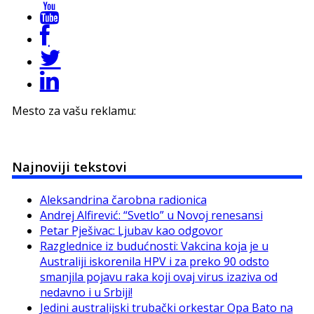
Mesto za vašu reklamu:
Najnoviji tekstovi
Aleksandrina čarobna radionica
Andrej Alfirević: “Svetlo” u Novoj renesansi
Petar Pješivac: Ljubav kao odgovor
Razglednice iz budućnosti: Vakcina koja je u
Australiji iskorenila HPV i za preko 90 odsto
smanjila pojavu raka koji ovaj virus izaziva od
nedavno i u Srbiji!
Jedini australijski trubački orkestar Opa Bato na