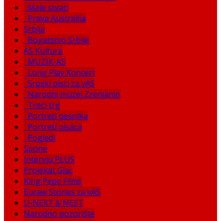
Male stvari
Prava Australija
Srbija
Bogatstvo Srbije
AS Kultura
MUZIK-AS
Long Play Koncert
Srpski pisci za vAS
Narodni muzej Zrenjanin
Treći trg
Portreti pesnika
Portreti pisaca
Pogledi
Spone
Intervju PLUS
Projekat Glac
King Pepe Films
Euraw Stories za vAS
U-NEXT & NEST
Narodno pozorište