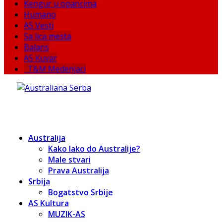
Kengur u opancima
Humano
AS Vesti
Sa lica mesta
Balans
AS Kuvar
T&M Medenjaci
Australija
Kako lako do Australije?
Male stvari
Prava Australija
Srbija
Bogatstvo Srbije
AS Kultura
MUZIK-AS