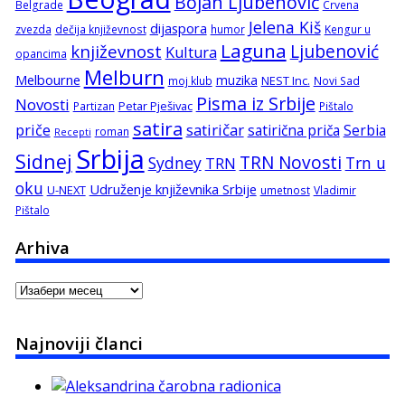
Bojan Ljubenović
Belgrade
Crvena
Jelena Kiš
dijaspora
zvezda
dečija književnost
humor
Kengur u
Laguna
književnost
Ljubenović
Kultura
opancima
Melburn
Melbourne
muzika
NEST Inc.
moj klub
Novi Sad
Pisma iz Srbije
Novosti
Petar Pješivac
Partizan
Pištalo
satira
satiričar
priče
satirična priča
Serbia
roman
Recepti
Srbija
Sidnej
TRN Novosti
Sydney
Trn u
TRN
oku
Udruženje književnika Srbije
U-NEXT
umetnost
Vladimir
Pištalo
Arhiva
Arhiva
Najnoviji članci