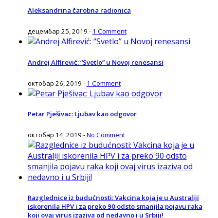
Aleksandrina čarobna radionica
децембар 25, 2019
-
1 Comment
Andrej Alfirević: “Svetlo” u Novoj renesansi
октобар 26, 2019
-
1 Comment
Petar Pješivac: Ljubav kao odgovor
октобар 14, 2019
-
No Comment
Razglednice iz budućnosti: Vakcina koja je u Australiji
iskorenila HPV i za preko 90 odsto smanjila pojavu raka
koji ovaj virus izaziva od nedavno i u Srbiji!