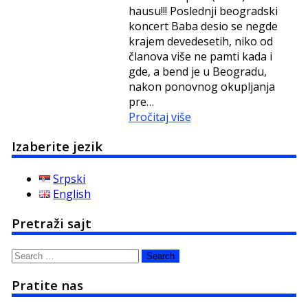
hausu!!! Poslednji beogradski
koncert Baba desio se negde
krajem devedesetih, niko od
članova više ne pamti kada i
gde, a bend je u Beogradu,
nakon ponovnog okupljanja
pre…
Pročitaj više
Izaberite jezik
Srpski
English
Pretraži sajt
Search
for:
Pratite nas