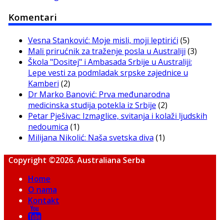
Komentari
Vesna Stanković: Moje misli, moji leptirići
(5)
Mali prirućnik za traženje posla u Australiji
(3)
Škola "Dositej" i Ambasada Srbije u Australiji:
Lepe vesti za podmladak srpske zajednice u
Kamberi
(2)
Dr Marko Banović: Prva međunarodna
medicinska studija potekla iz Srbije
(2)
Petar Pješivac: Izmaglice, svitanja i kolaži ljudskih
nedoumica
(1)
Milijana Nikolić: Naša svetska diva
(1)
Copyright ©2026. Australiana Serba
Home
O nama
Kontakt