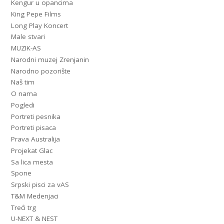
Kengur u opancima
King Pepe Films
Long Play Koncert
Male stvari
MUZIK-AS
Narodni muzej Zrenjanin
Narodno pozorište
Naš tim
O nama
Pogledi
Portreti pesnika
Portreti pisaca
Prava Australija
Projekat Glac
Sa lica mesta
Spone
Srpski pisci za vAS
T&M Medenjaci
Treći trg
U-NEXT & NEST