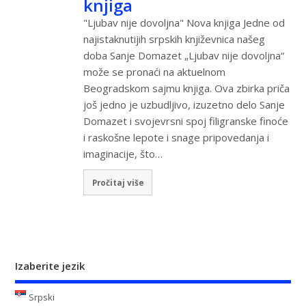
knjiga
"Ljubav nije dovoljna" Nova knjiga Jedne od
najistaknutijih srpskih književnica našeg
doba Sanje Domazet „Ljubav nije dovoljna“
može se pronaći na aktuelnom
Beogradskom sajmu knjiga. Ova zbirka priča
još jedno je uzbudljivo, izuzetno delo Sanje
Domazet i svojevrsni spoj filigranske finoće
i raskošne lepote i snage pripovedanja i
imaginacije, što…
Pročitaj više
Izaberite jezik
Srpski