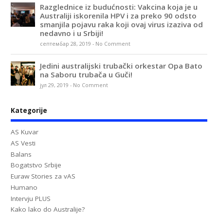
Razglednice iz budućnosti: Vakcina koja je u
Australiji iskorenila HPV i za preko 90 odsto
smanjila pojavu raka koji ovaj virus izaziva od
nedavno i u Srbiji!
септембар 28, 2019
-
No Comment
Jedini australijski trubački orkestar Opa Bato
na Saboru trubača u Guči!
јул 29, 2019
-
No Comment
Kategorije
AS Kuvar
AS Vesti
Balans
Bogatstvo Srbije
Euraw Stories za vAS
Humano
Intervju PLUS
Kako lako do Australije?