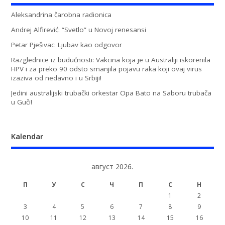
Aleksandrina čarobna radionica
Andrej Alfirević: “Svetlo” u Novoj renesansi
Petar Pješivac: Ljubav kao odgovor
Razglednice iz budućnosti: Vakcina koja je u Australiji iskorenila
HPV i za preko 90 odsto smanjila pojavu raka koji ovaj virus
izaziva od nedavno i u Srbiji!
Jedini australijski trubački orkestar Opa Bato na Saboru trubača
u Guči!
Kalendar
август 2026.
П
У
С
Ч
П
С
Н
1
2
3
4
5
6
7
8
9
10
11
12
13
14
15
16