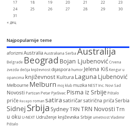
17
18
19
20
21
22
23
24
25
26
27
28
29
30
31
« дец
Najpopularnije teme
Australija
Australia
aforizmi
Australiana Serba
Beograd
Bojan Ljubenović
Belgrade
Crvena
Jelena Kiš
dijaspora
zvezda
dečija književnost
humor
Kengur u
Laguna
književnost
Ljubenović
Kultura
opancima
Melburn
Melbourne
muzika
NEST Inc.
moj klub
Novi Sad
Pisma iz Srbije
Novosti
Petar Pješivac
Partizan
Pištalo
satira
satiričar
priče
satirična priča
Serbia
roman
Recepti
Srbija
Sidnej
TRN Novosti
Sydney
Trn
TRN
u oku
Udruženje književnika Srbije
U-NEXT
umetnost
Vladimir
Pištalo