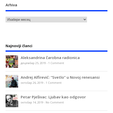
Arhiva
Najnoviji članci
Aleksandrina čarobna radionica
децембар 25, 2019
-
1 Comment
Andrej Alfirević: “Svetlo” u Novoj renesansi
октобар 26, 2019
-
1 Comment
Petar Pješivac: Ljubav kao odgovor
октобар 14, 2019
-
No Comment