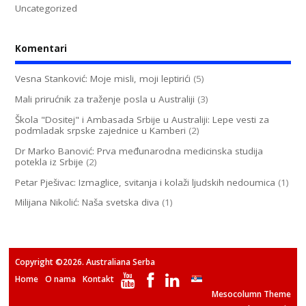
Uncategorized
Komentari
Vesna Stanković: Moje misli, moji leptirići
(5)
Mali prirućnik za traženje posla u Australiji
(3)
Škola "Dositej" i Ambasada Srbije u Australiji: Lepe vesti za
podmladak srpske zajednice u Kamberi
(2)
Dr Marko Banović: Prva međunarodna medicinska studija
potekla iz Srbije
(2)
Petar Pješivac: Izmaglice, svitanja i kolaži ljudskih nedoumica
(1)
Milijana Nikolić: Naša svetska diva
(1)
Copyright ©2026. Australiana Serba
Home
O nama
Kontakt
Mesocolumn Theme