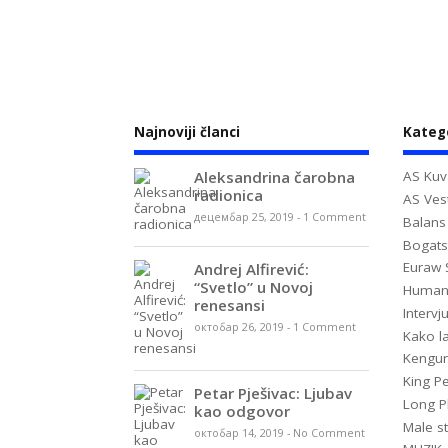
Najnoviji članci
Kateg
Aleksandrina čarobna
AS Kuv
radionica
AS Vest
децембар 25, 2019
-
1 Comment
Balans
Bogats
Euraw 
Andrej Alfirević:
“Svetlo” u Novoj
Huma
renesansi
Intervj
октобар 26, 2019
-
1 Comment
Kako la
Kengur
King P
Petar Pješivac: Ljubav
Long P
kao odgovor
Male st
октобар 14, 2019
-
No Comment