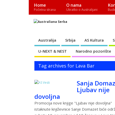
Home
O nama
Ko
Početna strana
Ukratko o Australijani
Budi
Australija
Srbija
AS Kultura
U-NEXT & NEST
Narodno pozorište
Tag archives for Lava Bar
Sanja Domaz
Ljubav nije
dovoljna
Promocija nove knjige "Ljubav nije dovoljna"
istaknute književnice Sanje Domazet biće odr