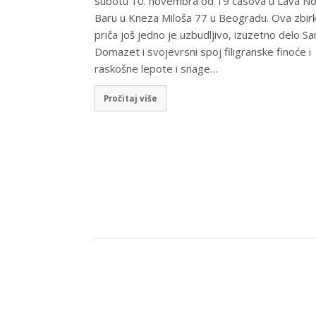
subotu 10. novembra od 19 časova u Lava N
Baru u Kneza Miloša 77 u Beogradu. Ova zbir
priča još jedno je uzbudljivo, izuzetno delo Sa
Domazet i svojevrsni spoj filigranske finoće i
raskošne lepote i snage…
Pročitaj više