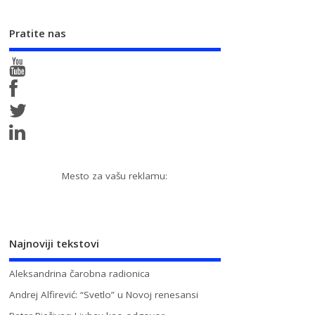
Pratite nas
Mesto za vašu reklamu:
Najnoviji tekstovi
Aleksandrina čarobna radionica
Andrej Alfirević: “Svetlo” u Novoj renesansi