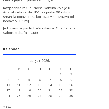
Petar Pješivac: Ljubav kao odgovor
Razglednice iz budućnosti: Vakcina koja je u
Australiji iskorenila HPV i za preko 90 odsto
smanjila pojavu raka koji ovaj virus izaziva od
nedavno i u Srbiji!
Jedini australijski trubački orkestar Opa Bato na
Saboru trubača u Guči!
Kalendar
август 2026.
П
У
С
Ч
П
С
Н
1
2
3
4
5
6
7
8
9
10
11
12
13
14
15
16
17
18
19
20
21
22
23
24
25
26
27
28
29
30
31
« дец