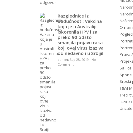
MUZIK
Narodn
Narodn
Razglednice iz
Naš ti
budućnosti: Vakcina
koja je u Australiji
O nam
iskorenila HPV i za
Pogled
preko 90 odsto
Portret
smanjila pojavu raka
koji ovaj virus izaziva
Portret
od nedavno i u Srbiji!
Prava A
септембар 28, 2019
-
No
Projeka
Comment
Sa lic
Spone
Srpski 
T&M Me
Treći tr
U-NEXT
Uncate