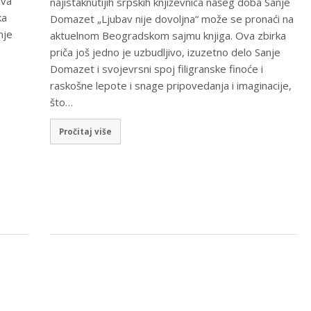
ova
najistaknutijih srpskih književnica našeg doba Sanje
ka
Domazet „Ljubav nije dovoljna“ može se pronaći na
nje
aktuelnom Beogradskom sajmu knjiga. Ova zbirka
priča još jedno je uzbudljivo, izuzetno delo Sanje
Domazet i svojevrsni spoj filigranske finoće i
raskošne lepote i snage pripovedanja i imaginacije,
što…
Pročitaj više