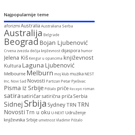
Najpopularnije teme
Australia
aforizmi
Australiana Serba
Australija
Belgrade
Beograd
Bojan Ljubenović
dijaspora
Crvena zvezda
dečija književnost
humor
književnost
Jelena Kiš
Kengur u opancima
Laguna
Ljubenović
Kultura
Melburn
Melbourne
muzika
NEST
moj klub
Novosti
Inc.
Petar Pješivac
Novi Sad
Partizan
Pisma iz Srbije
priče
Pištalo
roman
Recepti
satira
satiričar
satirična priča
Serbia
Srbija
Sidnej
TRN
Sydney
TRN
Novosti
Trn u oku
Udruženje
U-NEXT
književnika Srbije
umetnost
Vladimir Pištalo