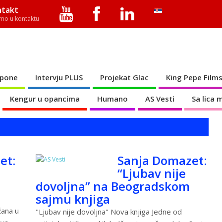
ntakt
mo u kontaktu
Spone
Intervju PLUS
Projekat Glac
King Pepe Film
Kengur u opancima
Humano
AS Vesti
Sa lica 
et:
Sanja Domazet:
“Ljubav nije
dovoljna” na Beogradskom
sajmu knjiga
žana u
"Ljubav nije dovoljna" Nova knjiga Jedne od