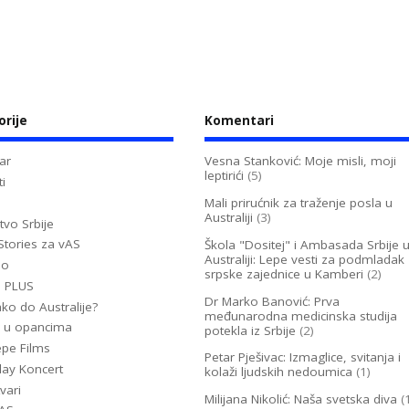
orije
Komentari
ar
Vesna Stanković: Moje misli, moji
leptirići
(5)
i
Mali prirućnik za traženje posla u
Australiji
(3)
tvo Srbije
Stories za vAS
Škola "Dositej" i Ambasada Srbije 
Australiji: Lepe vesti za podmladak
no
srpske zajednice u Kamberi
(2)
u PLUS
Dr Marko Banović: Prva
ko do Australije?
međunarodna medicinska studija
 u opancima
potekla iz Srbije
(2)
epe Films
Petar Pješivac: Izmaglice, svitanja i
lay Koncert
kolaži ljudskih nedoumica
(1)
vari
Milijana Nikolić: Naša svetska diva
(