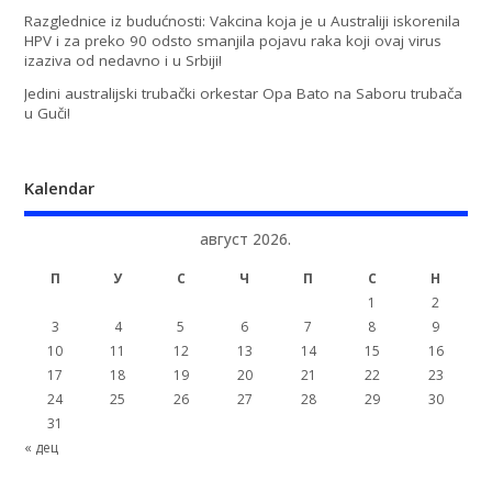
Razglednice iz budućnosti: Vakcina koja je u Australiji iskorenila
HPV i za preko 90 odsto smanjila pojavu raka koji ovaj virus
izaziva od nedavno i u Srbiji!
Jedini australijski trubački orkestar Opa Bato na Saboru trubača
u Guči!
Kalendar
август 2026.
П
У
С
Ч
П
С
Н
1
2
3
4
5
6
7
8
9
10
11
12
13
14
15
16
17
18
19
20
21
22
23
24
25
26
27
28
29
30
31
« дец