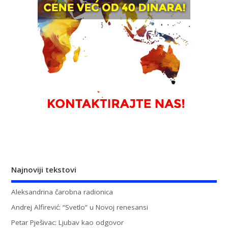
Najnoviji tekstovi
Aleksandrina čarobna radionica
Andrej Alfirević: “Svetlo” u Novoj renesansi
Petar Pješivac: Ljubav kao odgovor