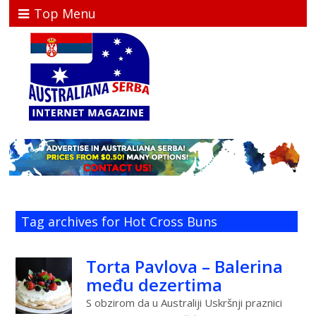
Top Menu
Tag archives for Hot Cross Buns
Torta Pavlova – Balerina
među dezertima
S obzirom da u Australiji Uskršnji praznici