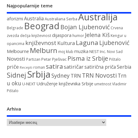
Najpopularnije teme
Australija
Australia
aforizmi
Australiana Serba
Beograd
Bojan Ljubenović
Belgrade
Crvena
Jelena Kiš
dijaspora
zvezda
dečija književnost
humor
Kengur u
Laguna
književnost
Ljubenović
Kultura
opancima
Melburn
Melbourne
muzika
NEST Inc.
moj klub
Novi Sad
Pisma iz Srbije
Novosti
Petar Pješivac
Partizan
Pištalo
satira
satiričar
priče
satirična priča
Serbia
roman
Recepti
Srbija
Sidnej
TRN Novosti
Sydney
Trn
TRN
u oku
Udruženje književnika Srbije
U-NEXT
umetnost
Vladimir
Pištalo
Arhiva