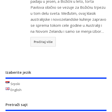
padaju u jesen, a Božićni u leto, torta
Pavlova obično se vezuje za Božićnu trpezu
u tom delu sveta. Međutim, ovaj klasik
australijske i novozelandske kuhinje zapravo
se sprema tokom cele godine u Australiji i
na Novom Zelandu i samo se menja izbor…
Pročitaj više
Izaberite jezik
Srpski
English
Pretraži sajt