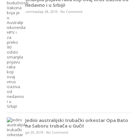
nedavno i u Srbiji!
септембар 28, 2019
-
No Comment
Jedini australijski trubački orkestar Opa Bato
na Saboru trubača u Guči!
јул 29, 2019
-
No Comment