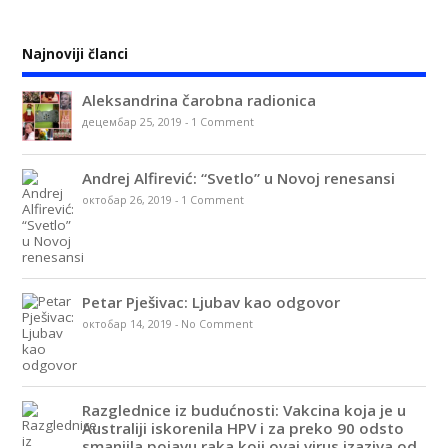
Najnoviji članci
Aleksandrina čarobna radionica
децембар 25, 2019
-
1 Comment
Andrej Alfirević: “Svetlo” u Novoj renesansi
октобар 26, 2019
-
1 Comment
Petar Pješivac: Ljubav kao odgovor
октобар 14, 2019
-
No Comment
Razglednice iz budućnosti: Vakcina koja je u
Australiji iskorenila HPV i za preko 90 odsto
smanjila pojavu raka koji ovaj virus izaziva od