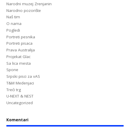
Narodni muzej Zrenjanin
Narodno pozorište
Naš tim
O nama
Pogledi
Portreti pesnika
Portreti pisaca
Prava Australija
Projekat Glac
Sa lica mesta
Spone
Srpski pisci za vAS
T&M Medenjaci
Treći trg
U-NEXT & NEST
Uncategorized
Komentari