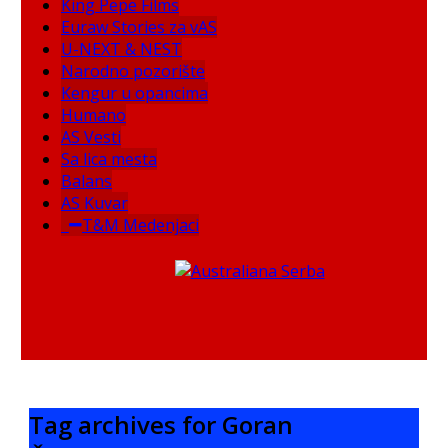
King Pepe Films
Euraw Stories za vAS
U-NEXT & NEST
Narodno pozorište
Kengur u opancima
Humano
AS Vesti
Sa lica mesta
Balans
AS Kuvar
T&M Medenjaci
Tag archives for Goran