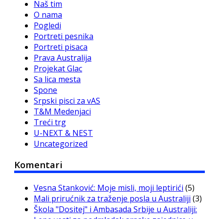
Naš tim
O nama
Pogledi
Portreti pesnika
Portreti pisaca
Prava Australija
Projekat Glac
Sa lica mesta
Spone
Srpski pisci za vAS
T&M Medenjaci
Treći trg
U-NEXT & NEST
Uncategorized
Komentari
Vesna Stanković: Moje misli, moji leptirići
(5)
Mali prirućnik za traženje posla u Australiji
(3)
Škola "Dositej" i Ambasada Srbije u Australiji: