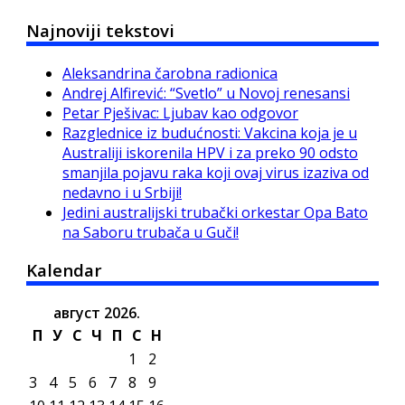
Najnoviji tekstovi
Aleksandrina čarobna radionica
Andrej Alfirević: “Svetlo” u Novoj renesansi
Petar Pješivac: Ljubav kao odgovor
Razglednice iz budućnosti: Vakcina koja je u
Australiji iskorenila HPV i za preko 90 odsto
smanjila pojavu raka koji ovaj virus izaziva od
nedavno i u Srbiji!
Jedini australijski trubački orkestar Opa Bato
na Saboru trubača u Guči!
Kalendar
август 2026.
П
У
С
Ч
П
С
Н
1
2
3
4
5
6
7
8
9