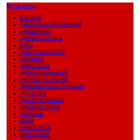
Top Menu
Australija
Kako lako do Australije?
Male stvari
Prava Australija
Srbija
Bogatstvo Srbije
AS Kultura
MUZIK-AS
Long Play Koncert
Srpski pisci za vAS
Narodni muzej Zrenjanin
Treći trg
Portreti pesnika
Portreti pisaca
Pogledi
Spone
Intervju PLUS
Projekat Glac