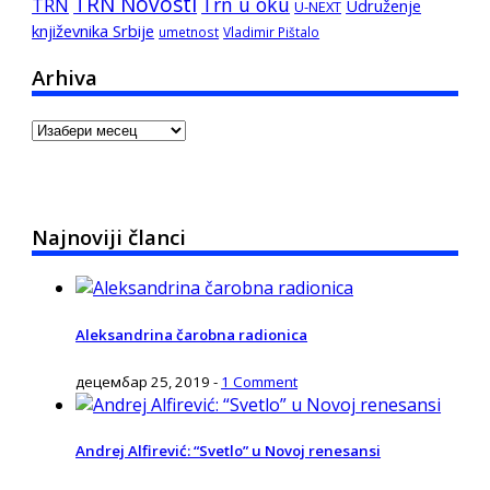
TRN Novosti
Trn u oku
TRN
Udruženje
U-NEXT
književnika Srbije
umetnost
Vladimir Pištalo
Arhiva
Arhiva
Najnoviji članci
Aleksandrina čarobna radionica
децембар 25, 2019
-
1 Comment
Andrej Alfirević: “Svetlo” u Novoj renesansi