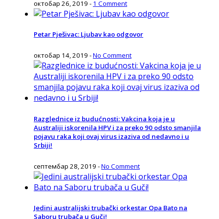
октобар 26, 2019
-
1 Comment
Petar Pješivac: Ljubav kao odgovor
октобар 14, 2019
-
No Comment
Razglednice iz budućnosti: Vakcina koja je u
Australiji iskorenila HPV i za preko 90 odsto smanjila
pojavu raka koji ovaj virus izaziva od nedavno i u
Srbiji!
септембар 28, 2019
-
No Comment
Jedini australijski trubački orkestar Opa Bato na
Saboru trubača u Guči!