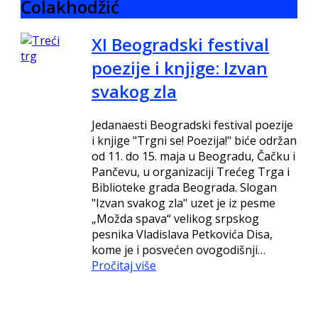
Čolakhodžić
XI Beogradski festival
poezije i knjige: Izvan
svakog zla
Jedanaesti Beogradski festival poezije
i knjige "Trgni se! Poezija!" biće održan
od 11. do 15. maja u Beogradu, Čačku i
Pančevu, u organizaciji Trećeg Trga i
Biblioteke grada Beograda. Slogan
"Izvan svakog zla" uzet je iz pesme
„Možda spava“ velikog srpskog
pesnika Vladislava Petkovića Disa,
kome je i posvećen ovogodišnji…
Pročitaj više