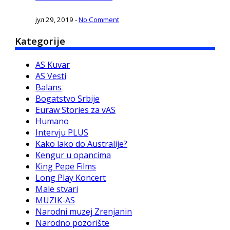
јул 29, 2019
-
No Comment
Kategorije
AS Kuvar
AS Vesti
Balans
Bogatstvo Srbije
Euraw Stories za vAS
Humano
Intervju PLUS
Kako lako do Australije?
Kengur u opancima
King Pepe Films
Long Play Koncert
Male stvari
MUZIK-AS
Narodni muzej Zrenjanin
Narodno pozorište