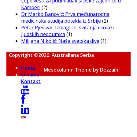
Lepe vesti za podmladak srpske zajednice u
Kamberi
(2)
Dr Marko Banović: Prva međunarodna
medicinska studija potekla iz Srbije
(2)
Petar Pješivac: Izmaglice, svitanja i kolaži
ljudskih nedoumica
(1)
Milijana Nikolić: Naša svetska diva
(1)
Copyright ©2026. Australiana Serba
Home
Mesocolumn Theme by Dezzain
O nama
Kontakt