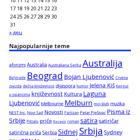
10
11
12
13
14
15
16
17
18
19
20
21
22
23
24
25
26
27
28
29
30
31
« дец
Najpopularnije teme
Australija
Australia
aforizmi
Australiana Serba
Beograd
Bojan Ljubenović
Belgrade
Crvena
Jelena Kiš
dijaspora
zvezda
dečija književnost
humor
Kengur
Laguna
književnost
Kultura
u opancima
Melburn
Ljubenović
Melbourne
muzika
moj klub
Pisma iz
Novosti
NEST Inc.
Petar Pješivac
Novi Sad
Partizan
satira
Srbije
satiričar
priče
Pištalo
roman
Recepti
Srbija
Sidnej
Sydney
satirična priča
Serbia