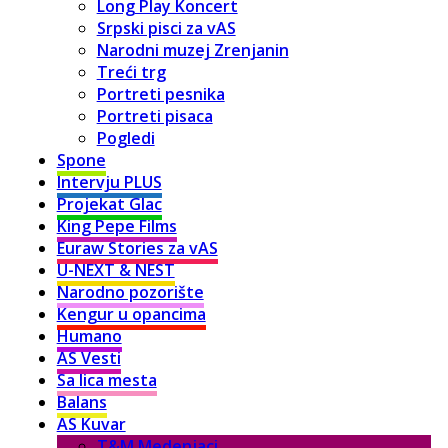
Long Play Koncert
Srpski pisci za vAS
Narodni muzej Zrenjanin
Treći trg
Portreti pesnika
Portreti pisaca
Pogledi
Spone
Intervju PLUS
Projekat Glac
King Pepe Films
Euraw Stories za vAS
U-NEXT & NEST
Narodno pozorište
Kengur u opancima
Humano
AS Vesti
Sa lica mesta
Balans
AS Kuvar
T&M Medenjaci