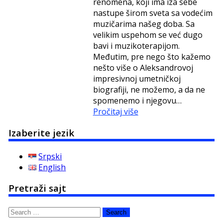
renomena, koji ima iza sebe
nastupe širom sveta sa vodećim
muzičarima našeg doba. Sa
velikim uspehom se već dugo
bavi i muzikoterapijom.
Međutim, pre nego što kažemo
nešto više o Aleksandrovoj
impresivnoj umetničkoj
biografiji, ne možemo, a da ne
spomenemo i njegovu…
Pročitaj više
Izaberite jezik
Srpski
English
Pretraži sajt
Search
for: