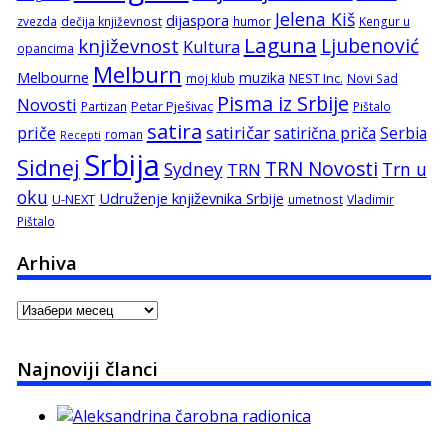
Jelena Kiš
dijaspora
zvezda
dečija književnost
humor
Kengur u
Laguna
književnost
Ljubenović
Kultura
opancima
Melburn
Melbourne
muzika
NEST Inc.
moj klub
Novi Sad
Pisma iz Srbije
Novosti
Petar Pješivac
Partizan
Pištalo
satira
satiričar
priče
satirična priča
Serbia
roman
Recepti
Srbija
Sidnej
TRN Novosti
Sydney
Trn u
TRN
oku
Udruženje književnika Srbije
U-NEXT
umetnost
Vladimir
Pištalo
Arhiva
Arhiva
Najnoviji članci