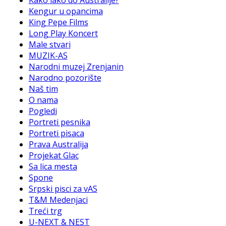
Kako lako do Australije?
Kengur u opancima
King Pepe Films
Long Play Koncert
Male stvari
MUZIK-AS
Narodni muzej Zrenjanin
Narodno pozorište
Naš tim
O nama
Pogledi
Portreti pesnika
Portreti pisaca
Prava Australija
Projekat Glac
Sa lica mesta
Spone
Srpski pisci za vAS
T&M Medenjaci
Treći trg
U-NEXT & NEST