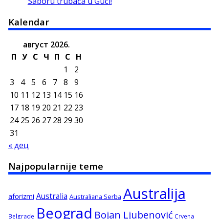
Saboru trubača u Guči!
Kalendar
август 2026.
П
У
С
Ч
П
С
Н
1
2
3
4
5
6
7
8
9
10
11
12
13
14
15
16
17
18
19
20
21
22
23
24
25
26
27
28
29
30
31
« дец
Najpopularnije teme
Australija
Australia
aforizmi
Australiana Serba
Beograd
Bojan Ljubenović
Belgrade
Crvena