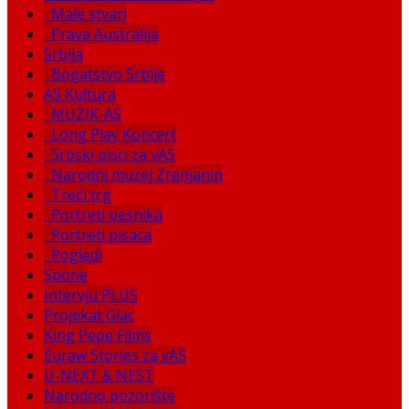
Male stvari
Prava Australija
Srbija
Bogatstvo Srbije
AS Kultura
MUZIK-AS
Long Play Koncert
Srpski pisci za vAS
Narodni muzej Zrenjanin
Treći trg
Portreti pesnika
Portreti pisaca
Pogledi
Spone
Intervju PLUS
Projekat Glac
King Pepe Films
Euraw Stories za vAS
U-NEXT & NEST
Narodno pozorište