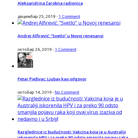
Aleksandrina čarobna radionica
децембар 25, 2019
-
1 Comment
Andrej Alfirević: “Svetlo” u Novoj renesansi
октобар 26, 2019
-
1 Comment
Petar Pješivac: Ljubav kao odgovor
октобар 14, 2019
-
No Comment
Razglednice iz budućnosti: Vakcina koja je u Australiji
iskorenila HPV i za preko 90 odsto smanjila pojavu raka