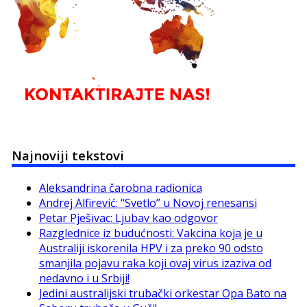
Najnoviji tekstovi
Aleksandrina čarobna radionica
Andrej Alfirević: “Svetlo” u Novoj renesansi
Petar Pješivac: Ljubav kao odgovor
Razglednice iz budućnosti: Vakcina koja je u
Australiji iskorenila HPV i za preko 90 odsto
smanjila pojavu raka koji ovaj virus izaziva od
nedavno i u Srbiji!
Jedini australijski trubački orkestar Opa Bato na