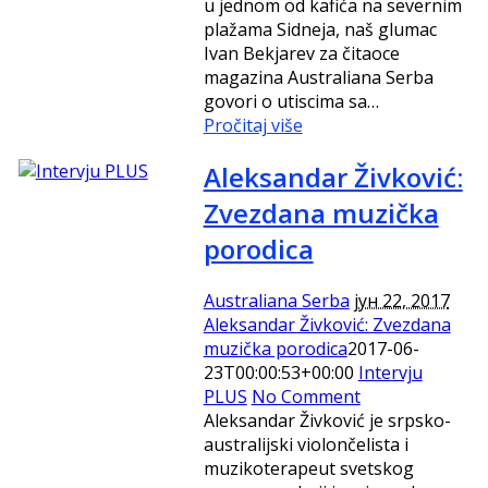
u jednom od kafića na severnim
plažama Sidneja, naš glumac
Ivan Bekjarev za čitaoce
magazina Australiana Serba
govori o utiscima sa…
Pročitaj više
Aleksandar Živković:
Zvezdana muzička
porodica
Australiana Serba
јун 22, 2017
Aleksandar Živković: Zvezdana
muzička porodica
2017-06-
23T00:00:53+00:00
Intervju
PLUS
No Comment
Aleksandar Živković je srpsko-
australijski violončelista i
muzikoterapeut svetskog