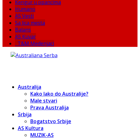
Kengur u opancima
Humano
AS Vesti
Sa lica mesta
Balans
AS Kuvar
T&M Medenjaci
Australija
Kako lako do Australije?
Male stvari
Prava Australija
Srbija
Bogatstvo Srbije
AS Kultura
MUZIK-AS