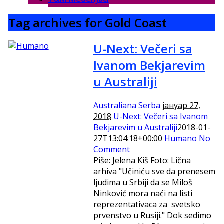
Tag archives for Gold Coast
U-Next: Večeri sa
Ivanom Bekjarevim
u Australiji
Australiana Serba
јануар 27,
2018
U-Next: Večeri sa Ivanom
Bekjarevim u Australiji
2018-01-
27T13:04:18+00:00
Humano
No
Comment
Piše: Jelena Kiš Foto: Lična
arhiva "Učiniću sve da prenesem
ljudima u Srbiji da se Miloš
Ninković mora naći na listi
reprezentativaca za svetsko
prvenstvo u Rusiji." Dok sedimo