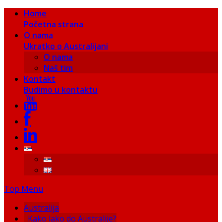
Home
Početna strana
O nama
Ukratko o Australijani
O nama
Naš tim
Kontakt
Budimo u kontaktu
Top Menu
Australija
Kako lako do Australije?