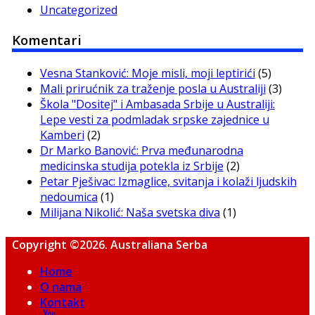
Uncategorized
Komentari
Vesna Stanković: Moje misli, moji leptirići
(5)
Mali prirućnik za traženje posla u Australiji
(3)
Škola "Dositej" i Ambasada Srbije u Australiji:
Lepe vesti za podmladak srpske zajednice u
Kamberi
(2)
Dr Marko Banović: Prva međunarodna
medicinska studija potekla iz Srbije
(2)
Petar Pješivac: Izmaglice, svitanja i kolaži ljudskih
nedoumica
(1)
Milijana Nikolić: Naša svetska diva
(1)
Copyright ©2026. Australiana Serba
Home
O nama
Kontakt