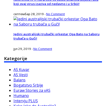
koji ovaj virus izaziva od nedavno i u Srbiji!
септембар 28, 2019
-
No Comment
Jedini australijski trubački orkestar Opa Bato na Saboru
trubača u Guči!
јул 29, 2019
-
No Comment
Kategorije
AS Kuvar
AS Vesti
Balans
Bogatstvo Srbije
Euraw Stories za vAS
Humano
Intervju PLUS