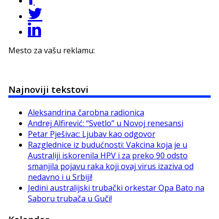
Mesto za vašu reklamu:
Najnoviji tekstovi
Aleksandrina čarobna radionica
Andrej Alfirević: “Svetlo” u Novoj renesansi
Petar Pješivac: Ljubav kao odgovor
Razglednice iz budućnosti: Vakcina koja je u
Australiji iskorenila HPV i za preko 90 odsto
smanjila pojavu raka koji ovaj virus izaziva od
nedavno i u Srbiji!
Jedini australijski trubački orkestar Opa Bato na
Saboru trubača u Guči!