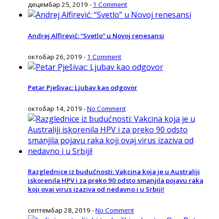
децембар 25, 2019
-
1 Comment
Andrej Alfirević: “Svetlo” u Novoj renesansi
октобар 26, 2019
-
1 Comment
Petar Pješivac: Ljubav kao odgovor
октобар 14, 2019
-
No Comment
Razglednice iz budućnosti: Vakcina koja je u Australiji
iskorenila HPV i za preko 90 odsto smanjila pojavu raka
koji ovaj virus izaziva od nedavno i u Srbiji!
септембар 28, 2019
-
No Comment