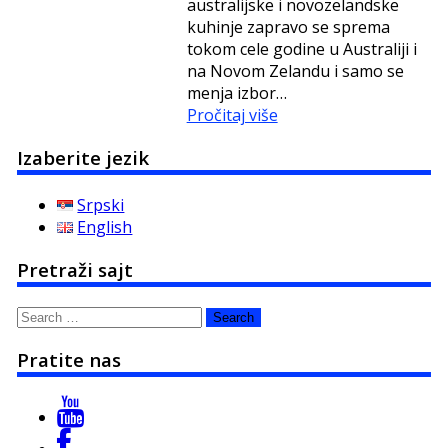
australijske i novozelandske
kuhinje zapravo se sprema
tokom cele godine u Australiji i
na Novom Zelandu i samo se
menja izbor…
Pročitaj više
Izaberite jezik
Srpski
English
Pretraži sajt
Search
for:
Pratite nas