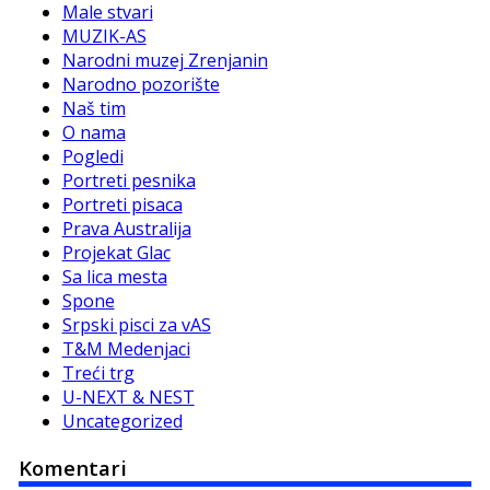
Male stvari
MUZIK-AS
Narodni muzej Zrenjanin
Narodno pozorište
Naš tim
O nama
Pogledi
Portreti pesnika
Portreti pisaca
Prava Australija
Projekat Glac
Sa lica mesta
Spone
Srpski pisci za vAS
T&M Medenjaci
Treći trg
U-NEXT & NEST
Uncategorized
Komentari