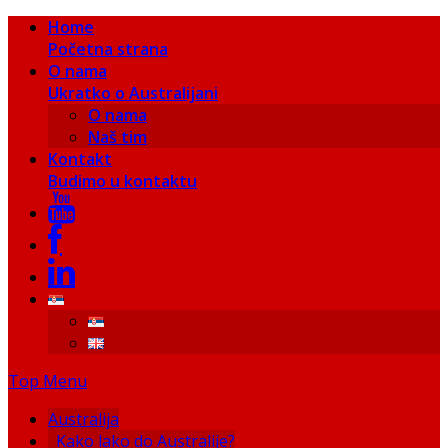
Home
Početna strana
O nama
Ukratko o Australijani
O nama
Naš tim
Kontakt
Budimo u kontaktu
Top Menu
Australija
Kako lako do Australije?