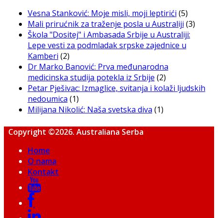
Vesna Stanković: Moje misli, moji leptirići
(5)
Mali prirućnik za traženje posla u Australiji
(3)
Škola "Dositej" i Ambasada Srbije u Australiji:
Lepe vesti za podmladak srpske zajednice u
Kamberi
(2)
Dr Marko Banović: Prva međunarodna
medicinska studija potekla iz Srbije
(2)
Petar Pješivac: Izmaglice, svitanja i kolaži ljudskih
nedoumica
(1)
Milijana Nikolić: Naša svetska diva
(1)
Copyright ©2026. Australiana Serba
Home
O nama
Kontakt