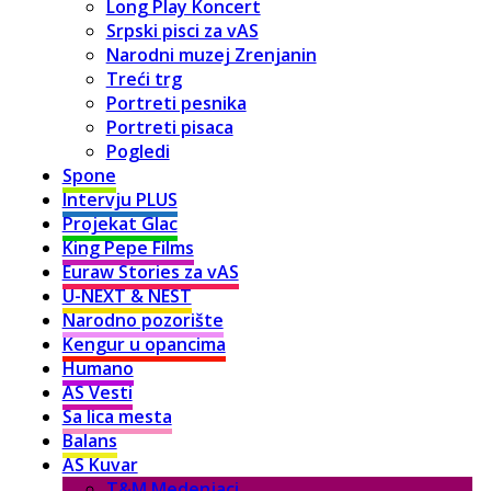
Long Play Koncert
Srpski pisci za vAS
Narodni muzej Zrenjanin
Treći trg
Portreti pesnika
Portreti pisaca
Pogledi
Spone
Intervju PLUS
Projekat Glac
King Pepe Films
Euraw Stories za vAS
U-NEXT & NEST
Narodno pozorište
Kengur u opancima
Humano
AS Vesti
Sa lica mesta
Balans
AS Kuvar
T&M Medenjaci