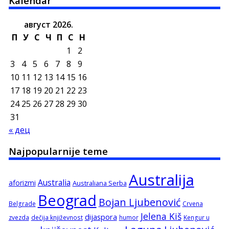
Kalendar
август 2026.
П
У
С
Ч
П
С
Н
1
2
3
4
5
6
7
8
9
10
11
12
13
14
15
16
17
18
19
20
21
22
23
24
25
26
27
28
29
30
31
« дец
Najpopularnije teme
Australija
Australia
aforizmi
Australiana Serba
Beograd
Bojan Ljubenović
Belgrade
Crvena
Jelena Kiš
dijaspora
zvezda
dečija književnost
humor
Kengur u