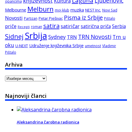
Laguna
književnost
Ljubenović
Kultura
opancima
Melburn
Melbourne
muzika
NEST Inc.
moj klub
Novi Sad
Pisma iz Srbije
Novosti
Petar Pješivac
Partizan
Pištalo
satira
satiričar
priče
satirična priča
Serbia
roman
Recepti
Srbija
Sidnej
TRN Novosti
Sydney
Trn u
TRN
oku
Udruženje književnika Srbije
U-NEXT
umetnost
Vladimir
Pištalo
Arhiva
Arhiva
Najnoviji članci
Aleksandrina čarobna radionica