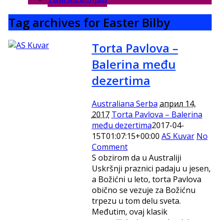
Tag archives for Easter Bilby
Torta Pavlova –
Balerina među
dezertima
Australiana Serba
април 14,
2017
Torta Pavlova – Balerina
među dezertima
2017-04-
15T01:07:15+00:00
AS Kuvar
No
Comment
S obzirom da u Australiji
Uskršnji praznici padaju u jesen,
a Božićni u leto, torta Pavlova
obično se vezuje za Božićnu
trpezu u tom delu sveta.
Međutim, ovaj klasik