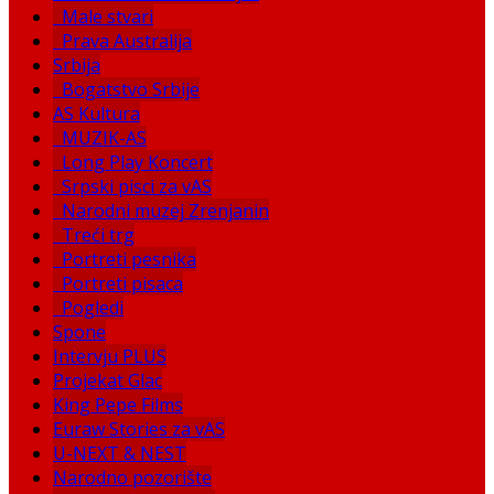
Male stvari
Prava Australija
Srbija
Bogatstvo Srbije
AS Kultura
MUZIK-AS
Long Play Koncert
Srpski pisci za vAS
Narodni muzej Zrenjanin
Treći trg
Portreti pesnika
Portreti pisaca
Pogledi
Spone
Intervju PLUS
Projekat Glac
King Pepe Films
Euraw Stories za vAS
U-NEXT & NEST
Narodno pozorište