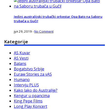
Jedini australijski trubački orkestar Opa Bato na Saboru
trubača u Guči!
јул 29, 2019
-
No Comment
Kategorije
AS Kuvar
AS Vesti
Balans
Bogatstvo Srbije
Euraw Stories za vAS
Humano
Intervju PLUS
Kako lako do Australije?
Kengur u opancima
King Pepe Films
Long Play Koncert