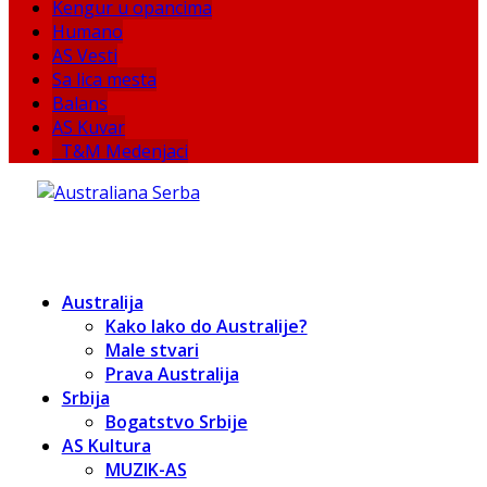
Kengur u opancima
Humano
AS Vesti
Sa lica mesta
Balans
AS Kuvar
T&M Medenjaci
Australija
Kako lako do Australije?
Male stvari
Prava Australija
Srbija
Bogatstvo Srbije
AS Kultura
MUZIK-AS