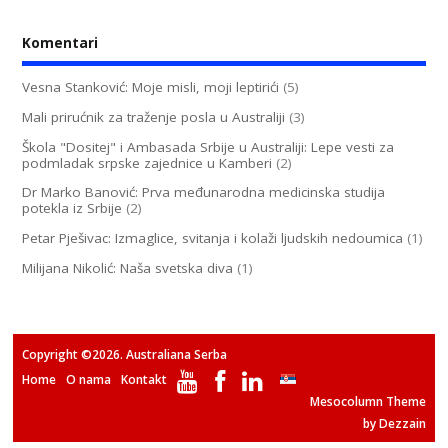
Komentari
Vesna Stanković: Moje misli, moji leptirići
(5)
Mali prirućnik za traženje posla u Australiji
(3)
Škola "Dositej" i Ambasada Srbije u Australiji: Lepe vesti za
podmladak srpske zajednice u Kamberi
(2)
Dr Marko Banović: Prva međunarodna medicinska studija
potekla iz Srbije
(2)
Petar Pješivac: Izmaglice, svitanja i kolaži ljudskih nedoumica
(1)
Milijana Nikolić: Naša svetska diva
(1)
Copyright ©2026. Australiana Serba
Home
O nama
Kontakt
Mesocolumn Theme
by Dezzain