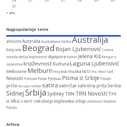
24
25
26
27
28
29
30
31
« дец
Najpopularnije teme
Australija
Australia
aforizmi
Australiana Serba
Beograd
Bojan Ljubenović
Belgrade
Crvena
Jelena Kiš
dijaspora
zvezda
dečija književnost
humor
Kengur u
Laguna
književnost
Ljubenović
Kultura
opancima
Melburn
Melbourne
muzika
NEST Inc.
moj klub
Novi Sad
Pisma iz Srbije
Novosti
Petar Pješivac
Partizan
Pištalo
satira
satiričar
priče
satirična priča
Serbia
roman
Recepti
Srbija
Sidnej
TRN Novosti
Sydney
Trn
TRN
u oku
Udruženje književnika Srbije
U-NEXT
umetnost
Vladimir
Pištalo
Arhiva