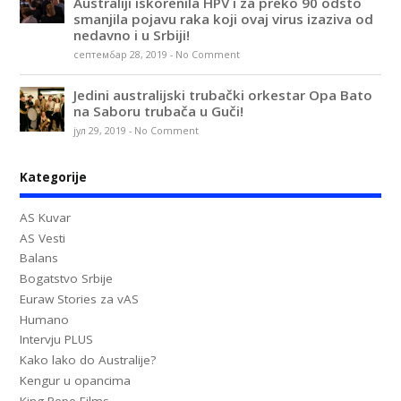
Australiji iskorenila HPV i za preko 90 odsto
smanjila pojavu raka koji ovaj virus izaziva od
nedavno i u Srbiji!
септембар 28, 2019
-
No Comment
Jedini australijski trubački orkestar Opa Bato
na Saboru trubača u Guči!
јул 29, 2019
-
No Comment
Kategorije
AS Kuvar
AS Vesti
Balans
Bogatstvo Srbije
Euraw Stories za vAS
Humano
Intervju PLUS
Kako lako do Australije?
Kengur u opancima
King Pepe Films