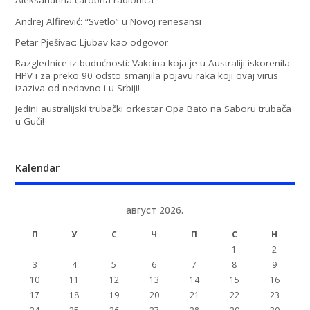
Aleksandrina čarobna radionica
Andrej Alfirević: “Svetlo” u Novoj renesansi
Petar Pješivac: Ljubav kao odgovor
Razglednice iz budućnosti: Vakcina koja je u Australiji iskorenila
HPV i za preko 90 odsto smanjila pojavu raka koji ovaj virus
izaziva od nedavno i u Srbiji!
Jedini australijski trubački orkestar Opa Bato na Saboru trubača
u Guči!
Kalendar
август 2026.
П
У
С
Ч
П
С
Н
1
2
3
4
5
6
7
8
9
10
11
12
13
14
15
16
17
18
19
20
21
22
23