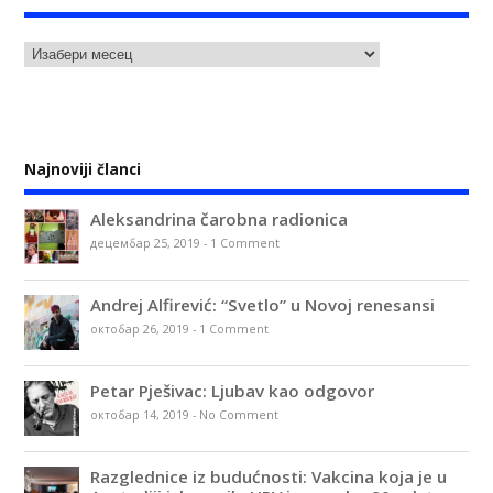
Najnoviji članci
Aleksandrina čarobna radionica
децембар 25, 2019
-
1 Comment
Andrej Alfirević: “Svetlo” u Novoj renesansi
октобар 26, 2019
-
1 Comment
Petar Pješivac: Ljubav kao odgovor
октобар 14, 2019
-
No Comment
Razglednice iz budućnosti: Vakcina koja je u