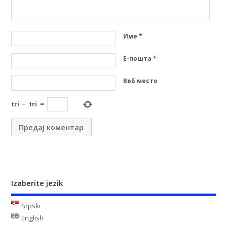
Име
*
Е-пошта
*
Веб место
tri
−
tri
=
Izaberite jezik
Srpski
English