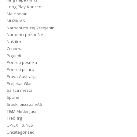
Long Play Koncert
Male stvari
MUZIK-AS
Narodni muzej Zrenjanin
Narodno pozorište
Naš tim
O nama
Pogledi
Portreti pesnika
Portreti pisaca
Prava Australija
Projekat Glac
Sa lica mesta
Spone
Srpski pisci za vAS
T&M Medenjaci
Treći trg
U-NEXT & NEST
Uncategorized