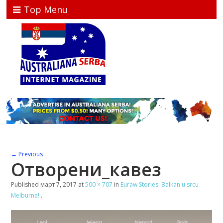
Top Menu
← Previous
Отворени_кавез
Published
март 7, 2017
at
500 × 707
in
Euraw Stories: Balkan u srcu
Melburna!
.