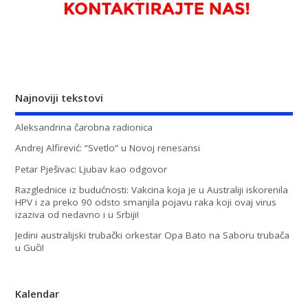
Najnoviji tekstovi
Aleksandrina čarobna radionica
Andrej Alfirević: “Svetlo” u Novoj renesansi
Petar Pješivac: Ljubav kao odgovor
Razglednice iz budućnosti: Vakcina koja je u Australiji iskorenila
HPV i za preko 90 odsto smanjila pojavu raka koji ovaj virus
izaziva od nedavno i u Srbiji!
Jedini australijski trubački orkestar Opa Bato na Saboru trubača
u Guči!
Kalendar