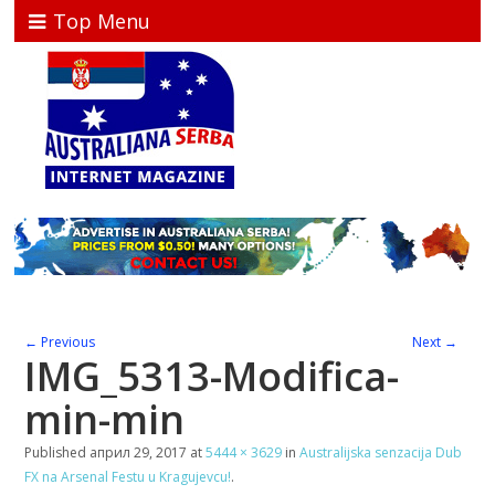
Top Menu
← Previous
Next →
IMG_5313-Modifica-
min-min
Published
април 29, 2017
at
5444 × 3629
in
Australijska senzacija Dub
FX na Arsenal Festu u Kragujevcu!
.