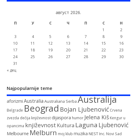
август 2026.
П
У
С
Ч
П
С
Н
1
2
3
4
5
6
7
8
9
10
11
12
13
14
15
16
17
18
19
20
21
22
23
24
25
26
27
28
29
30
31
« дец
Najpopularnije teme
Australija
Australia
aforizmi
Australiana Serba
Beograd
Bojan Ljubenović
Belgrade
Crvena
Jelena Kiš
dijaspora
zvezda
dečija književnost
humor
Kengur u
Laguna
književnost
Ljubenović
Kultura
opancima
Melburn
Melbourne
muzika
NEST Inc.
moj klub
Novi Sad