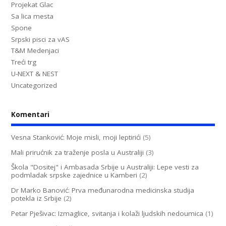
Projekat Glac
Sa lica mesta
Spone
Srpski pisci za vAS
T&M Medenjaci
Treći trg
U-NEXT & NEST
Uncategorized
Komentari
Vesna Stanković: Moje misli, moji leptirići
(5)
Mali prirućnik za traženje posla u Australiji
(3)
Škola "Dositej" i Ambasada Srbije u Australiji: Lepe vesti za
podmladak srpske zajednice u Kamberi
(2)
Dr Marko Banović: Prva međunarodna medicinska studija
potekla iz Srbije
(2)
Petar Pješivac: Izmaglice, svitanja i kolaži ljudskih nedoumica
(1)