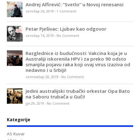
Andrej Alfirević: “Svetlo” u Novoj renesansi
октобар 26, 2019
-
1 Comment
Petar Pješivac: Ljubav kao odgovor
октобар 14, 2019
-
No Comment
Razglednice iz budućnosti: Vakcina koja je u
Australiji iskorenila HPV i za preko 90 odsto
smanjila pojavu raka koji ovaj virus izaziva od
nedavno i u Srbiji!
септембар 28, 2019
-
No Comment
Jedini australijski trubački orkestar Opa Bato
na Saboru trubača u Guči!
јул 29, 2019
-
No Comment
Kategorije
AS Kuvar