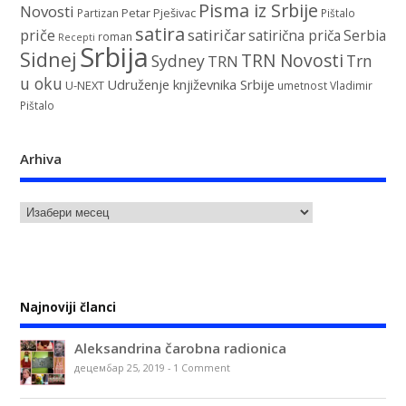
Pisma iz Srbije
Novosti
Petar Pješivac
Partizan
Pištalo
satira
satiričar
priče
satirična priča
Serbia
roman
Recepti
Srbija
Sidnej
TRN Novosti
Sydney
Trn
TRN
u oku
Udruženje književnika Srbije
U-NEXT
umetnost
Vladimir
Pištalo
Arhiva
Najnoviji članci
Aleksandrina čarobna radionica
децембар 25, 2019
-
1 Comment