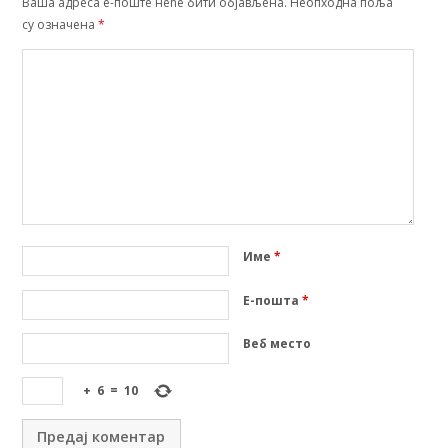
Ваша адреса е-поште неће бити објављена.
Неопходна поља
су означена
*
Име
*
Е-пошта
*
Веб место
+
6
=
10