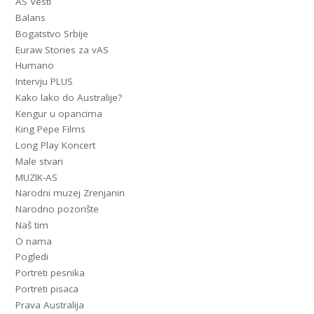
AS Vesti
Balans
Bogatstvo Srbije
Euraw Stories za vAS
Humano
Intervju PLUS
Kako lako do Australije?
Kengur u opancima
King Pepe Films
Long Play Koncert
Male stvari
MUZIK-AS
Narodni muzej Zrenjanin
Narodno pozorište
Naš tim
O nama
Pogledi
Portreti pesnika
Portreti pisaca
Prava Australija