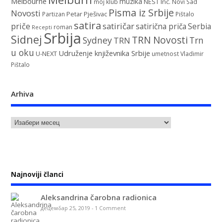
Melbourne
muzika
NEST Inc.
moj klub
Novi Sad
Pisma iz Srbije
Novosti
Petar Pješivac
Partizan
Pištalo
satira
satiričar
priče
satirična priča
Serbia
roman
Recepti
Srbija
Sidnej
TRN Novosti
Sydney
Trn
TRN
u oku
Udruženje književnika Srbije
U-NEXT
umetnost
Vladimir
Pištalo
Arhiva
Najnoviji članci
Aleksandrina čarobna radionica
децембар 25, 2019
-
1 Comment