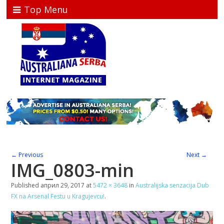
Top Menu
← Previous
Next →
IMG_0803-min
Published
април 29, 2017
at
5472 × 3648
in
Australijska senzacija Dub
FX na Arsenal Festu u Kragujevcu!
.