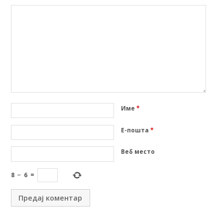
Име
*
Е-пошта
*
Веб место
8
−
6
=