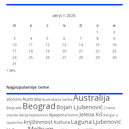
август 2026.
П
У
С
Ч
П
С
Н
1
2
3
4
5
6
7
8
9
10
11
12
13
14
15
16
17
18
19
20
21
22
23
24
25
26
27
28
29
30
31
« дец
Najpopularnije teme
Australija
Australia
aforizmi
Australiana Serba
Beograd
Bojan Ljubenović
Belgrade
Crvena
Jelena Kiš
dijaspora
zvezda
dečija književnost
humor
Kengur u
Laguna
književnost
Ljubenović
Kultura
opancima
Melburn