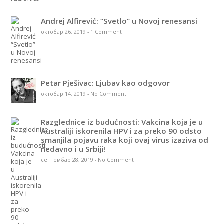
Andrej Alfirević: “Svetlo” u Novoj renesansi
октобар 26, 2019
-
1 Comment
Petar Pješivac: Ljubav kao odgovor
октобар 14, 2019
-
No Comment
Razglednice iz budućnosti: Vakcina koja je u
Australiji iskorenila HPV i za preko 90 odsto
smanjila pojavu raka koji ovaj virus izaziva od
nedavno i u Srbiji!
септембар 28, 2019
-
No Comment