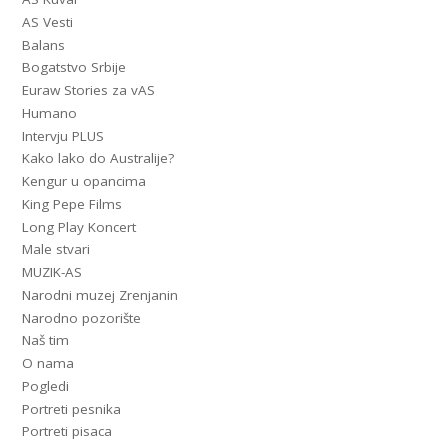
AS Vesti
Balans
Bogatstvo Srbije
Euraw Stories za vAS
Humano
Intervju PLUS
Kako lako do Australije?
Kengur u opancima
King Pepe Films
Long Play Koncert
Male stvari
MUZIK-AS
Narodni muzej Zrenjanin
Narodno pozorište
Naš tim
O nama
Pogledi
Portreti pesnika
Portreti pisaca