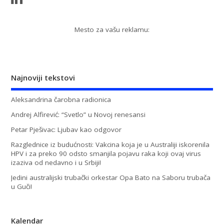
Mesto za vašu reklamu:
Najnoviji tekstovi
Aleksandrina čarobna radionica
Andrej Alfirević: “Svetlo” u Novoj renesansi
Petar Pješivac: Ljubav kao odgovor
Razglednice iz budućnosti: Vakcina koja je u Australiji iskorenila
HPV i za preko 90 odsto smanjila pojavu raka koji ovaj virus
izaziva od nedavno i u Srbiji!
Jedini australijski trubački orkestar Opa Bato na Saboru trubača
u Guči!
Kalendar