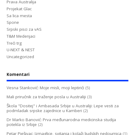
Prava Australija
Projekat Glac
Sa lica mesta
Spone
Srpski pisci za vAS
T&M Medenjaci
Treći trg
U-NEXT & NEST
Uncategorized
Komentari
Vesna Stanković: Moje misli, moji leptirići
(5)
Mali prirućnik za traženje posla u Australiji
(3)
Škola "Dositej" i Ambasada Srbije u Australiji: Lepe vesti za
podmladak srpske zajednice u Kamberi
(2)
Dr Marko Banović: Prva međunarodna medicinska studija
potekla iz Srbije
(2)
Petar Pješivac: Izmaglice, svitanja i kolaži ljudskih nedoumica
(1)