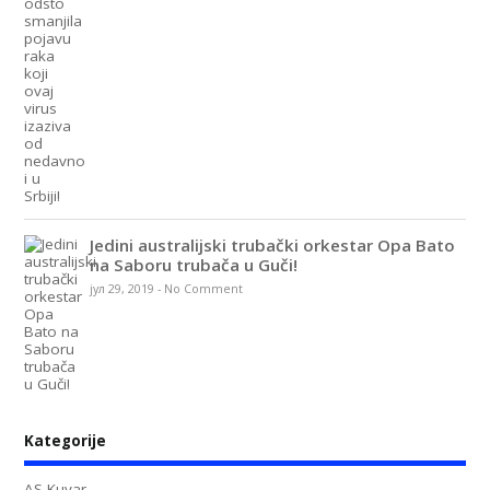
Jedini australijski trubački orkestar Opa Bato
na Saboru trubača u Guči!
јул 29, 2019
-
No Comment
Kategorije
AS Kuvar