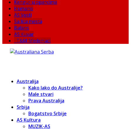
Kengur u opancima
Humano
AS Vesti
Sa lica mesta
Balans
AS Kuvar
T&M Medenjaci
Australija
Kako lako do Australije?
Male stvari
Prava Australija
Srbija
Bogatstvo Srbije
AS Kultura
MUZIK-AS