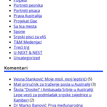
Portreti pesnika
Portreti pisaca
Prava Australija
Projekat Glac
Sa lica mesta
Spone
Srpski pisci za vAS
T&M Medenjaci
Treći trg
U-NEXT & NEST
Uncategorized
Komentari
Vesna Stanković: Moje misli, moji leptirići
(5)
Mali prirućnik za traženje posla u Australiji
(3)
Škola "Dositej" i Ambasada Srbije u Australiji:
Lepe vesti za podmladak srpske zajednice u
Kamberi
(2)
Dr Marko Banović: Prva međunarodna