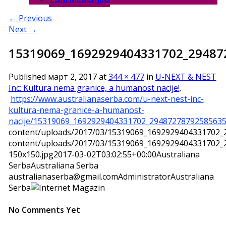
← Previous
Next →
15319069_1692929404331702_29487
Published
март 2, 2017
at
344 × 477
in
U-NEXT & NEST
Inc: Kultura nema granice, a humanost nacije!
.
https://www.australianaserba.com/u-next-nest-inc-
kultura-nema-granice-a-humanost-
nacije/15319069_1692929404331702_29487278792585635
content/uploads/2017/03/15319069_1692929404331702_
content/uploads/2017/03/15319069_1692929404331702_
150x150.jpg
2017-03-02T03:02:55+00:00
Australiana
Serba
Australiana Serba
australianaserba@gmail.com
Administrator
Australiana
Serba
No Comments Yet