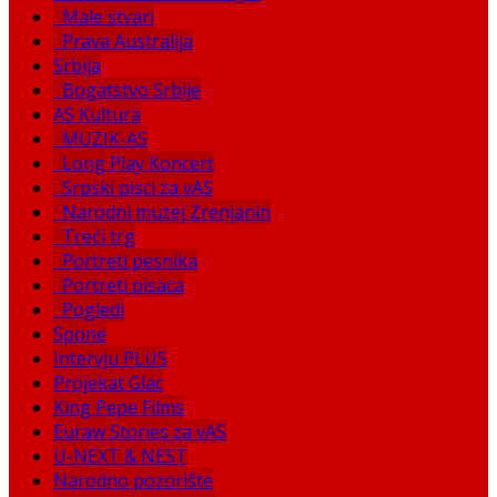
Male stvari
Prava Australija
Srbija
Bogatstvo Srbije
AS Kultura
MUZIK-AS
Long Play Koncert
Srpski pisci za vAS
Narodni muzej Zrenjanin
Treći trg
Portreti pesnika
Portreti pisaca
Pogledi
Spone
Intervju PLUS
Projekat Glac
King Pepe Films
Euraw Stories za vAS
U-NEXT & NEST
Narodno pozorište