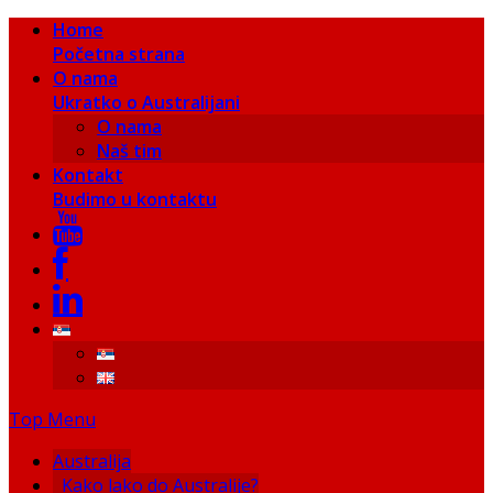
Home
Početna strana
O nama
Ukratko o Australijani
O nama
Naš tim
Kontakt
Budimo u kontaktu
Top Menu
Australija
Kako lako do Australije?