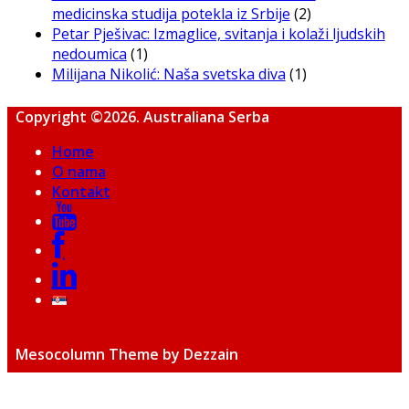
medicinska studija potekla iz Srbije
(2)
Petar Pješivac: Izmaglice, svitanja i kolaži ljudskih
nedoumica
(1)
Milijana Nikolić: Naša svetska diva
(1)
Copyright ©2026. Australiana Serba
Home
O nama
Kontakt
Mesocolumn Theme by Dezzain