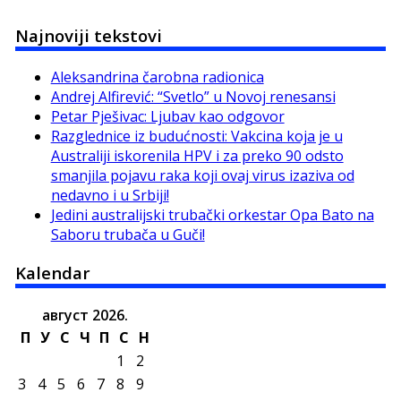
Najnoviji tekstovi
Aleksandrina čarobna radionica
Andrej Alfirević: “Svetlo” u Novoj renesansi
Petar Pješivac: Ljubav kao odgovor
Razglednice iz budućnosti: Vakcina koja je u
Australiji iskorenila HPV i za preko 90 odsto
smanjila pojavu raka koji ovaj virus izaziva od
nedavno i u Srbiji!
Jedini australijski trubački orkestar Opa Bato na
Saboru trubača u Guči!
Kalendar
август 2026.
П
У
С
Ч
П
С
Н
1
2
3
4
5
6
7
8
9