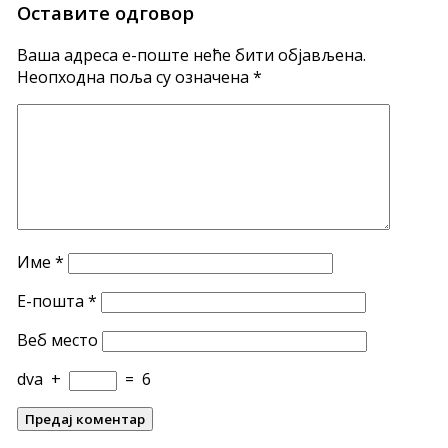
Оставите одговор
Ваша адреса е-поште неће бити објављена.
Неопходна поља су означена
*
Име
*
Е-пошта
*
Веб место
dva
+
=
6