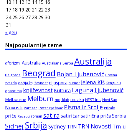
10
11
12
13
14
15
16
17
18
19
20
21
22
23
24
25
26
27
28
29
30
31
« дец
Najpopularnije teme
Australija
Australia
aforizmi
Australiana Serba
Beograd
Bojan Ljubenović
Belgrade
Crvena
Jelena Kiš
dijaspora
zvezda
dečija književnost
humor
Kengur u
Laguna
književnost
Ljubenović
Kultura
opancima
Melburn
Melbourne
muzika
NEST Inc.
moj klub
Novi Sad
Pisma iz Srbije
Novosti
Petar Pješivac
Partizan
Pištalo
satira
satiričar
priče
satirična priča
Serbia
roman
Recepti
Srbija
Sidnej
TRN Novosti
Sydney
Trn u
TRN