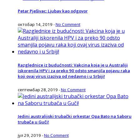
Petar Pješivac: Ljubav kao odgovor
октобар 14, 2019
-
No Comment
Razglednice iz budućnosti: Vakcina koja je u Australiji
iskorenila HPV i za preko 90 odsto smanjila pojavu raka
koji ovaj virus izaziva od nedavno i u Srbiji!
септембар 28, 2019
-
No Comment
Jedini australijski trubački orkestar Opa Bato na Saboru
trubača u Guči!
јул 29, 2019
-
No Comment