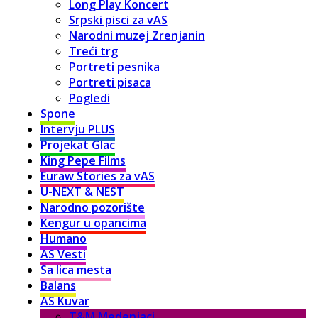
Long Play Koncert
Srpski pisci za vAS
Narodni muzej Zrenjanin
Treći trg
Portreti pesnika
Portreti pisaca
Pogledi
Spone
Intervju PLUS
Projekat Glac
King Pepe Films
Euraw Stories za vAS
U-NEXT & NEST
Narodno pozorište
Kengur u opancima
Humano
AS Vesti
Sa lica mesta
Balans
AS Kuvar
T&M Medenjaci