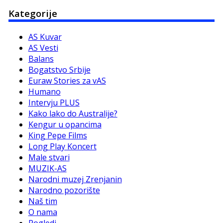
Kategorije
AS Kuvar
AS Vesti
Balans
Bogatstvo Srbije
Euraw Stories za vAS
Humano
Intervju PLUS
Kako lako do Australije?
Kengur u opancima
King Pepe Films
Long Play Koncert
Male stvari
MUZIK-AS
Narodni muzej Zrenjanin
Narodno pozorište
Naš tim
O nama
Pogledi