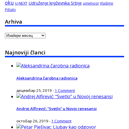
oku
Udruženje književnika Srbije
U-NEXT
umetnost
Vladimir
Pištalo
Arhiva
Arhiva
Najnoviji članci
Aleksandrina čarobna radionica
децембар 25, 2019
-
1 Comment
Andrej Alfirević: “Svetlo” u Novoj renesansi
октобар 26, 2019
-
1 Comment