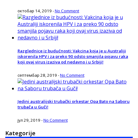
октобар 14, 2019
-
No Comment
Razglednice iz budućnosti: Vakcina koja je u Australiji
iskorenila HPV i za preko 90 odsto smanjila pojavu raka
koji ovaj virus izaziva od nedavno i u Srbiji!
септембар 28, 2019
-
No Comment
Jedini australijski trubački orkestar Opa Bato na Saboru
trubača u Guči!
јул 29, 2019
-
No Comment
Kategorije