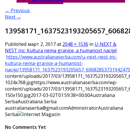
← Previous
Next →
13958171_1637523193205657_60682
Published
март 2, 2017
at
2048 × 1536
in
U-NEXT &
NEST Inc: Kultura nema granice, a humanost nacije!
.
https://www.australianaserba.com/u-next-nest-inc-
kultura-nema-granice-a-humanost-
nacije/13958171_1637523193205657_60682853731942475
content/uploads/2017/03/13958171_1637523193205657_
1024x768.jpg
https://www.australianaserba.com/wp-
content/uploads/2017/03/13958171_1637523193205657_
150x150.jpg
2017-03-02T01:59:38+00:00
Australiana
Serba
Australiana Serba
australianaserba@gmail.com
Administrator
Australiana
Serba
No Comments Yet