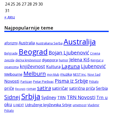
24
25
26
27
28
29
30
31
« дец
Najpopularnije teme
Australija
Australia
aforizmi
Australiana Serba
Beograd
Bojan Ljubenović
Belgrade
Crvena
Jelena Kiš
dijaspora
zvezda
dečija književnost
humor
Kengur u
Laguna
književnost
Ljubenović
Kultura
opancima
Melburn
Melbourne
muzika
NEST Inc.
moj klub
Novi Sad
Pisma iz Srbije
Novosti
Petar Pješivac
Partizan
Pištalo
satira
satiričar
priče
satirična priča
Serbia
roman
Recepti
Srbija
Sidnej
TRN Novosti
Sydney
Trn u
TRN
oku
Udruženje književnika Srbije
U-NEXT
umetnost
Vladimir
Pištalo