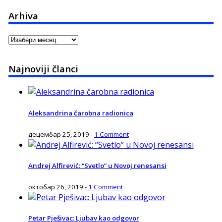
Arhiva
Arhiva
Najnoviji članci
Aleksandrina čarobna radionica
децембар 25, 2019
-
1 Comment
Andrej Alfirević: “Svetlo” u Novoj renesansi
октобар 26, 2019
-
1 Comment
Petar Pješivac: Ljubav kao odgovor