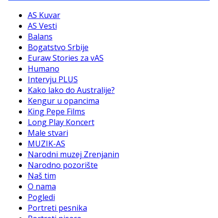
AS Kuvar
AS Vesti
Balans
Bogatstvo Srbije
Euraw Stories za vAS
Humano
Intervju PLUS
Kako lako do Australije?
Kengur u opancima
King Pepe Films
Long Play Koncert
Male stvari
MUZIK-AS
Narodni muzej Zrenjanin
Narodno pozorište
Naš tim
O nama
Pogledi
Portreti pesnika