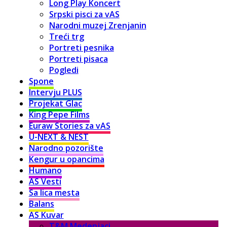
Long Play Koncert
Srpski pisci za vAS
Narodni muzej Zrenjanin
Treći trg
Portreti pesnika
Portreti pisaca
Pogledi
Spone
Intervju PLUS
Projekat Glac
King Pepe Films
Euraw Stories za vAS
U-NEXT & NEST
Narodno pozorište
Kengur u opancima
Humano
AS Vesti
Sa lica mesta
Balans
AS Kuvar
T&M Medenjaci