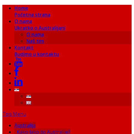
Home
Početna strana
O nama
Ukratko o Australijani
O nama
Naš tim
Kontakt
Budimo u kontaktu
Top Menu
Australija
Kako lako do Australije?