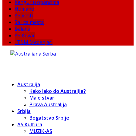
Kengur u opancima
Humano
AS Vesti
Sa lica mesta
Balans
AS Kuvar
T&M Medenjaci
Australija
Kako lako do Australije?
Male stvari
Prava Australija
Srbija
Bogatstvo Srbije
AS Kultura
MUZIK-AS