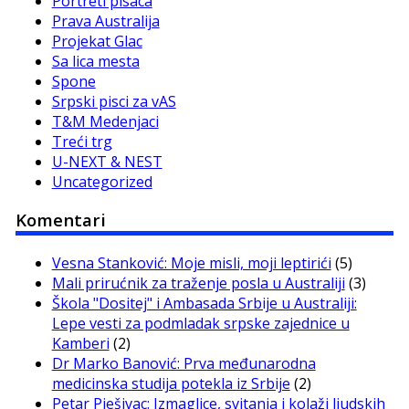
Portreti pisaca
Prava Australija
Projekat Glac
Sa lica mesta
Spone
Srpski pisci za vAS
T&M Medenjaci
Treći trg
U-NEXT & NEST
Uncategorized
Komentari
Vesna Stanković: Moje misli, moji leptirići
(5)
Mali prirućnik za traženje posla u Australiji
(3)
Škola "Dositej" i Ambasada Srbije u Australiji:
Lepe vesti za podmladak srpske zajednice u
Kamberi
(2)
Dr Marko Banović: Prva međunarodna
medicinska studija potekla iz Srbije
(2)
Petar Pješivac: Izmaglice, svitanja i kolaži ljudskih