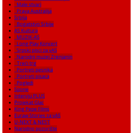
Male stvari
Prava Australija
Srbija
Bogatstvo Srbije
AS Kultura
MUZIK-AS
Long Play Koncert
Srpski pisci za vAS
Narodni muzej Zrenjanin
Treći trg
Portreti pesnika
Portreti pisaca
Pogledi
Spone
Intervju PLUS
Projekat Glac
King Pepe Films
Euraw Stories za vAS
U-NEXT & NEST
Narodno pozorište