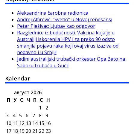
Aleksandrina čarobna radionica
Andrej Alfirević: “Svetlo” u Novoj renesansi
Petar Pješivac: Ljubav kao odgovor
Razglednice iz budućnosti: Vakcina koja je u
Australiji iskorenila HPV i za preko 90 odsto
smanjila pojavu raka koji ovaj virus izaziva od
nedavno i u Srbiji!
Jedini australijski trubački orkestar Opa Bato na
Saboru trubača u Guči!
Kalendar
август 2026.
П
У
С
Ч
П
С
Н
1
2
3
4
5
6
7
8
9
10
11
12
13
14
15
16
17
18
19
20
21
22
23