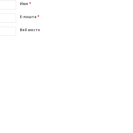
Име
*
Е-пошта
*
Веб место