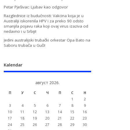
Petar Pješivac: Ljubav kao odgovor
Razglednice iz budućnosti: Vakcina koja je u
Australiji iskorenila HPV i za preko 90 odsto
smanjila pojavu raka koji ovaj virus izaziva od
nedavno i u Srbiji!
Jedini australijski trubački orkestar Opa Bato na
Saboru trubača u Guči!
Kalendar
август 2026.
П
У
С
Ч
П
С
Н
1
2
3
4
5
6
7
8
9
10
11
12
13
14
15
16
17
18
19
20
21
22
23
24
25
26
27
28
29
30