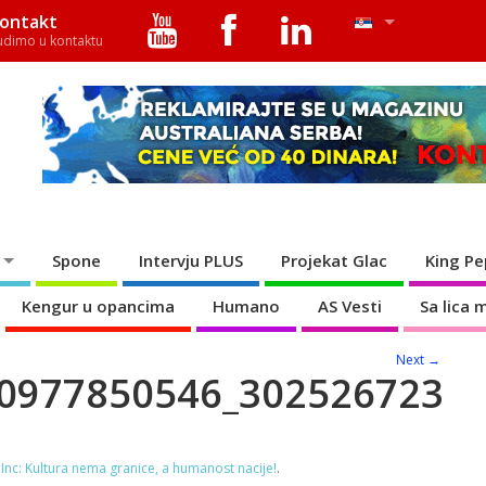
ontakt
udimo u kontaktu
Spone
Intervju PLUS
Projekat Glac
King Pe
Kengur u opancima
Humano
AS Vesti
Sa lica 
Next →
0977850546_302526723
Inc: Kultura nema granice, a humanost nacije!
.