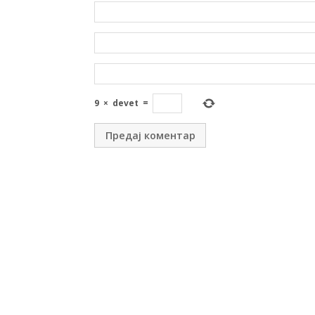
9
×
devet
=