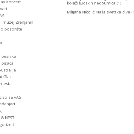
lay Koncert
kolaži ljudskih nedoumica
(1)
vari
Milijana Nikolić: Naša svetska diva
(
-AS
i muzej Zrenjanin
o pozorište
m
a
i
i pesnika
i pisaca
ustralija
t Glac
a mesta
pisci za vAS
denjaci
g
 & NEST
gorized