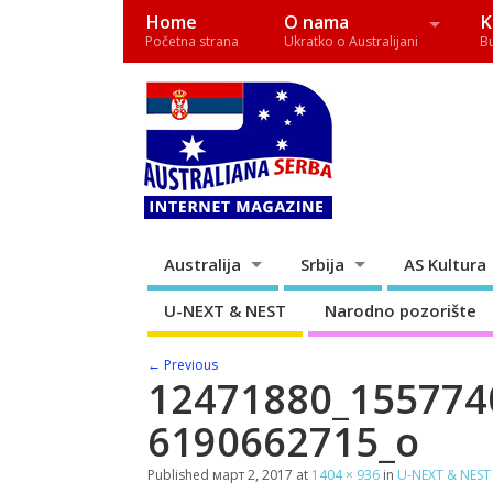
Home
O nama
K
Početna strana
Ukratko o Australijani
B
Australija
Srbija
AS Kultura
U-NEXT & NEST
Narodno pozorište
← Previous
12471880_155774
6190662715_o
Published
март 2, 2017
at
1404 × 936
in
U-NEXT & NEST 