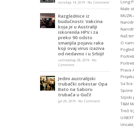
Long P
октобар 14, 2019
-
No Comment
Male st
Razglednice iz
MUZIK
budućnosti: Vakcina
Narodn
koja je u Australiji
Narodn
iskorenila HPV i za
Naš ti
preko 90 odsto
smanjila pojavu raka
O nam
koji ovaj virus izaziva
Pogled
od nedavno i u Srbiji!
Portret
септембар 28, 2019
-
No
Portret
Comment
Prava A
Projeka
Jedini australijski
trubački orkestar Opa
Sa lic
Bato na Saboru
Spone
trubača u Guči!
Srpski 
јул 29, 2019
-
No Comment
T&M Me
Treći tr
U-NEXT
Uncate