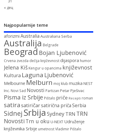
31
« дец
Najpopularnije teme
Australia
aforizmi
Australiana Serba
Australija
Belgrade
Beograd
Bojan Ljubenović
dijaspora
Crvena zvezda
dečija književnost
humor
književnost
Jelena Kiš
Kengur u opancima
Laguna
Ljubenović
Kultura
Melburn
Melbourne
muzika
NEST
moj klub
Novosti
Inc.
Petar Pješivac
Novi Sad
Partizan
Pisma iz Srbije
priče
Pištalo
roman
Recepti
satira
satiričar
satirična priča
Serbia
Srbija
Sidnej
TRN
Sydney
TRN
Novosti
Trn u oku
Udruženje
U-NEXT
književnika Srbije
umetnost
Vladimir Pištalo