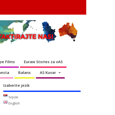
pe Films
Euraw Stories za vAS
mesta
Balans
AS Kuvar
Izaberite jezik
Srpski
English