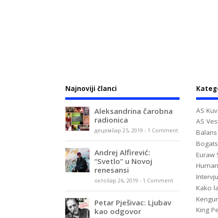
Najnoviji članci
Kateg
Aleksandrina čarobna
AS Kuv
radionica
AS Vest
децембар 25, 2019
-
1 Comment
Balans
Bogats
Andrej Alfirević:
Euraw 
“Svetlo” u Novoj
Huma
renesansi
Intervj
октобар 26, 2019
-
1 Comment
Kako la
Kengur
Petar Pješivac: Ljubav
King P
kao odgovor