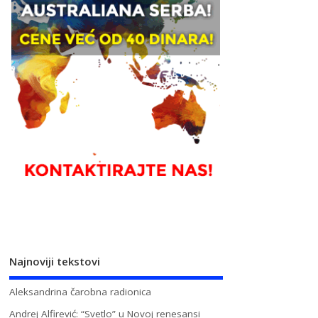
Najnoviji tekstovi
Aleksandrina čarobna radionica
Andrej Alfirević: “Svetlo” u Novoj renesansi