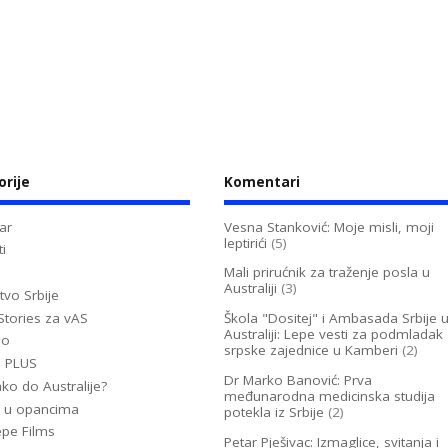
orije
Komentari
ar
Vesna Stanković: Moje misli, moji
leptirići
(5)
i
Mali prirućnik za traženje posla u
Australiji
(3)
tvo Srbije
Stories za vAS
Škola "Dositej" i Ambasada Srbije 
Australiji: Lepe vesti za podmladak
no
srpske zajednice u Kamberi
(2)
u PLUS
Dr Marko Banović: Prva
ko do Australije?
međunarodna medicinska studija
 u opancima
potekla iz Srbije
(2)
epe Films
Petar Pješivac: Izmaglice, svitanja i