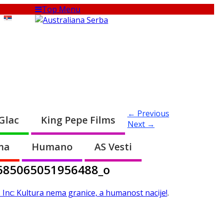
Top Menu
← Previous
Glac
King Pepe Films
Next →
ma
Humano
AS Vesti
685065051956488_o
nc: Kultura nema granice, a humanost nacije!
.