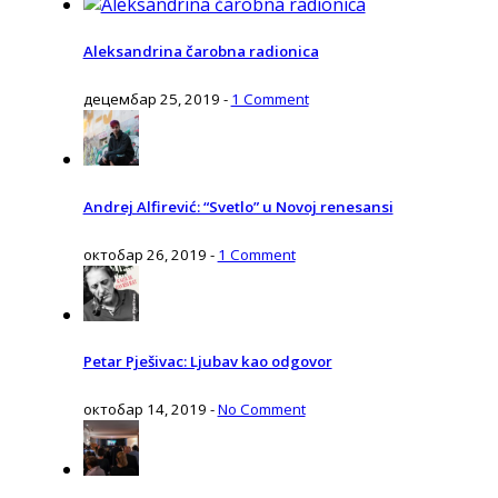
Aleksandrina čarobna radionica
децембар 25, 2019
-
1 Comment
Andrej Alfirević: “Svetlo” u Novoj renesansi
октобар 26, 2019
-
1 Comment
Petar Pješivac: Ljubav kao odgovor
октобар 14, 2019
-
No Comment