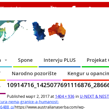
Kontakt
Budimo u kontaktu
a
Spone
Intervju PLUS
Projekat 
T
Narodno pozorište
Kengur u opanci
10914716_1425077691116876_2866
Published
март 2, 2017
at
1404 × 936
in
U-NEXT & NEST I
ultura-nema-granice-a-humanost-
6488_o/
https://www.australianaserba.com/wp-