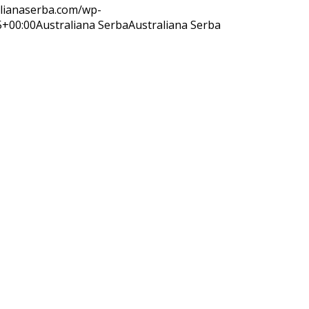
alianaserba.com/wp-
5+00:00
Australiana Serba
Australiana Serba