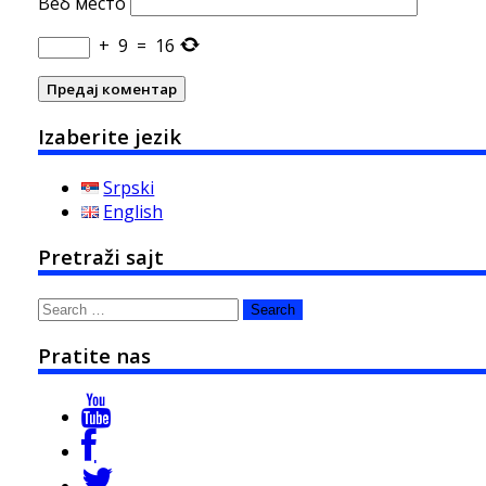
Веб место
+
9
=
16
Izaberite jezik
Srpski
English
Pretraži sajt
Search
for:
Pratite nas