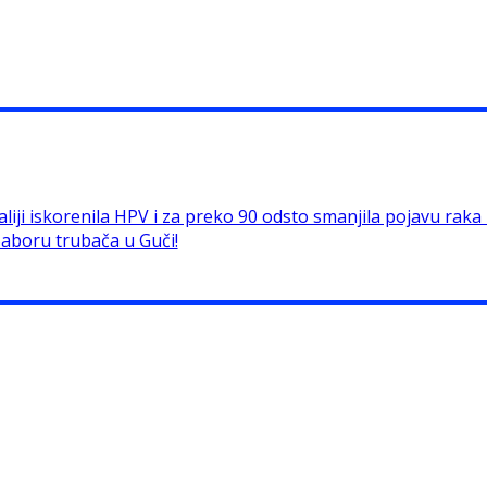
liji iskorenila HPV i za preko 90 odsto smanjila pojavu raka ko
Saboru trubača u Guči!