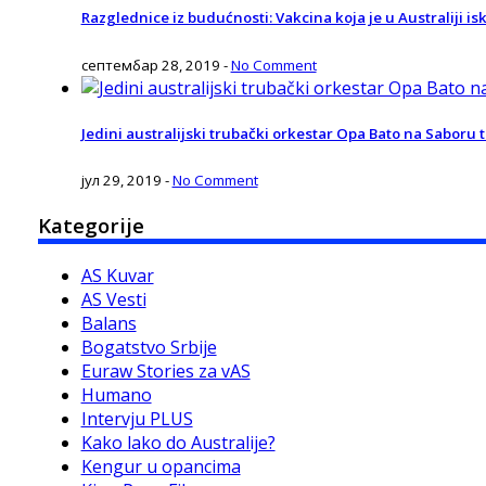
Razglednice iz budućnosti: Vakcina koja je u Australiji isk
септембар 28, 2019
-
No Comment
Jedini australijski trubački orkestar Opa Bato na Saboru 
јул 29, 2019
-
No Comment
Kategorije
AS Kuvar
AS Vesti
Balans
Bogatstvo Srbije
Euraw Stories za vAS
Humano
Intervju PLUS
Kako lako do Australije?
Kengur u opancima