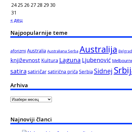
24
25
26
27
28
29
30
31
« дец
Najpopularnije teme
Australija
Australia
aforizmi
Australiana Serba
Belgrad
Laguna
književnost
Ljubenović
Kultura
Melbourn
Srbi
Sidnej
satira
satiričar
satirična priča
Serbia
Arhiva
Arhiva
Najnoviji članci