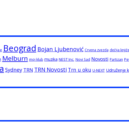
Beograd
Bojan Ljubenović
e
Crvena zvezda
dečija knjiž
Melburn
Novosti
e
muzika
NEST Inc.
Pe
moj klub
Novi Sad
Partizan
ja
TRN Novosti
Sydney
Trn u oku
TRN
Udruženje kn
U-NEXT