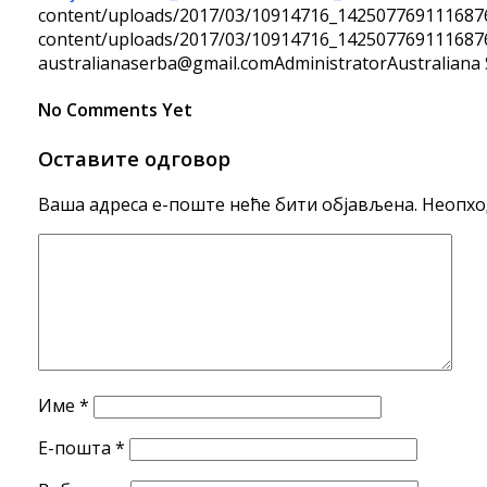
content/uploads/2017/03/10914716_142507769111687
content/uploads/2017/03/10914716_142507769111687
australianaserba@gmail.com
Administrator
Australiana
No Comments Yet
Оставите одговор
Ваша адреса е-поште неће бити објављена.
Неопхо
Име
*
Е-пошта
*