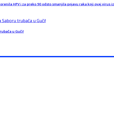
orenila HPV i za preko 90 odsto smanjila pojavu raka koji ovaj virus iz
trubača u Guči!