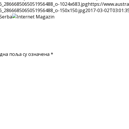
6_2866685065051956488_o-1024x683.jpg
https://www.austr
6_2866685065051956488_o-150x150.jpg
2017-03-02T03:01:3
 Serba
дна поља су означена
*