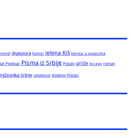
Jelena Kiš
dijaspora
evnost
humor
Kengur u opancima
Pisma iz Srbije
priče
tar Pješivac
Pištalo
roman
Recepti
jiževnika Srbije
umetnost
Vladimir Pištalo