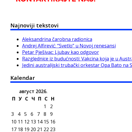
Najnoviji tekstovi
Aleksandrina čarobna radionica
Andrej Alfirević: “Svetlo” u Novoj renesansi
Petar Pješivac: Ljubav kao odgovor
Razglednice iz budućnosti: Vakcina koja je u Austra
Jedini australijski trubački orkestar Opa Bato na 
Kalendar
август 2026.
П
У
С
Ч
П
С
Н
1
2
3
4
5
6
7
8
9
10
11
12
13
14
15
16
17
18
19
20
21
22
23