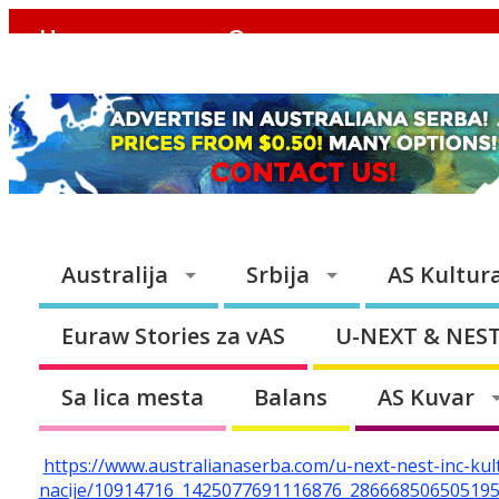
Home
O nama
Početna strana
Ukratko o Australijani
Australija
Srbija
AS Kultur
Euraw Stories za vAS
U-NEXT & NES
Sa lica mesta
Balans
AS Kuvar
https://www.australianaserba.com/u-next-nest-inc-k
nacije/10914716_1425077691116876_286668506505195