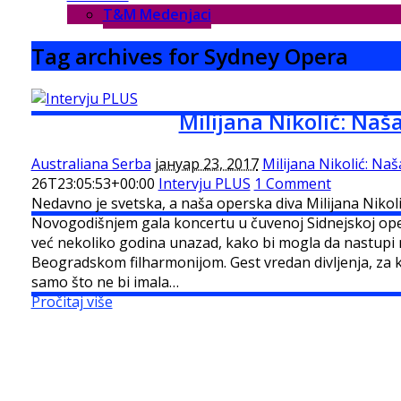
T&M Medenjaci
Tag archives for Sydney Opera
Milijana Nikolić: Naš
Australiana Serba
јануар 23, 2017
Milijana Nikolić: Naš
26T23:05:53+00:00
Intervju PLUS
1 Comment
Nedavno je svetska, a naša operska diva Milijana Nikol
Novogodišnjem gala koncertu u čuvenoj Sidnejskoj ope
već nekoliko godina unazad, kako bi mogla da nastupi 
Beogradskom filharmonijom. Gest vredan divljenja, za 
samo što ne bi imala…
Pročitaj više