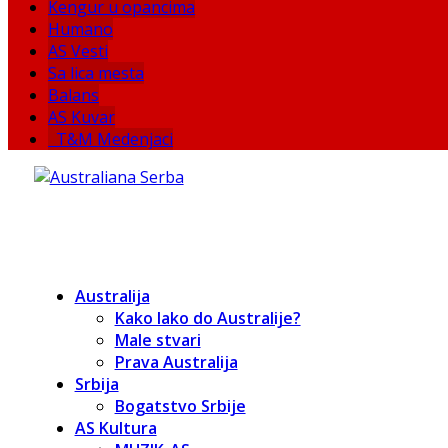
Kengur u opancima
Humano
AS Vesti
Sa lica mesta
Balans
AS Kuvar
T&M Medenjaci
Australija
Kako lako do Australije?
Male stvari
Prava Australija
Srbija
Bogatstvo Srbije
AS Kultura