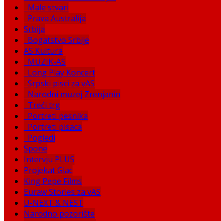
Male stvari
Prava Australija
Srbija
Bogatstvo Srbije
AS Kultura
MUZIK-AS
Long Play Koncert
Srpski pisci za vAS
Narodni muzej Zrenjanin
Treći trg
Portreti pesnika
Portreti pisaca
Pogledi
Spone
Intervju PLUS
Projekat Glac
King Pepe Films
Euraw Stories za vAS
U-NEXT & NEST
Narodno pozorište