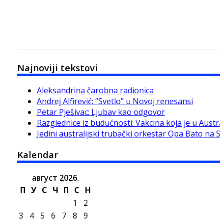
Najnoviji tekstovi
Aleksandrina čarobna radionica
Andrej Alfirević: “Svetlo” u Novoj renesansi
Petar Pješivac: Ljubav kao odgovor
Razglednice iz budućnosti: Vakcina koja je u Austra
Jedini australijski trubački orkestar Opa Bato na 
Kalendar
август 2026.
П
У
С
Ч
П
С
Н
1
2
3
4
5
6
7
8
9