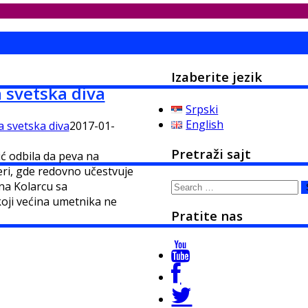
Izaberite jezik
a svetska diva
Srpski
English
a svetska diva
2017-01-
Pretraži sajt
ić odbila da peva na
ri, gde redovno učestvuje
Search
na Kolarcu sa
for:
koji većina umetnika ne
Pratite nas