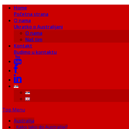
Home
Početna strana
O nama
Ukratko o Australijani
O nama
Naš tim
Kontakt
Budimo u kontaktu
Top Menu
Australija
Kako lako do Australije?