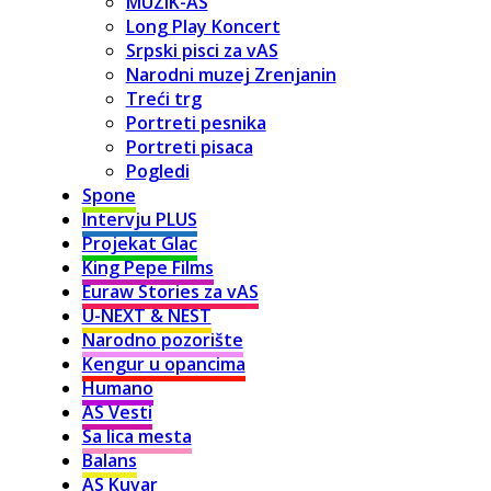
MUZIK-AS
Long Play Koncert
Srpski pisci za vAS
Narodni muzej Zrenjanin
Treći trg
Portreti pesnika
Portreti pisaca
Pogledi
Spone
Intervju PLUS
Projekat Glac
King Pepe Films
Euraw Stories za vAS
U-NEXT & NEST
Narodno pozorište
Kengur u opancima
Humano
AS Vesti
Sa lica mesta
Balans
AS Kuvar