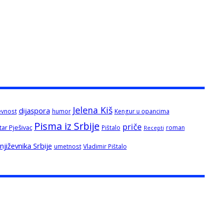
Jelena Kiš
dijaspora
evnost
humor
Kengur u opancima
Pisma iz Srbije
priče
tar Pješivac
Pištalo
roman
Recepti
jiževnika Srbije
umetnost
Vladimir Pištalo