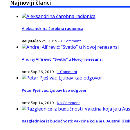
Najnoviji članci
Aleksandrina čarobna radionica
децембар 25, 2019
-
1 Comment
Andrej Alfirević: “Svetlo” u Novoj renesansi
октобар 26, 2019
-
1 Comment
Petar Pješivac: Ljubav kao odgovor
октобар 14, 2019
-
No Comment
Razglednice iz budućnosti: Vakcina koja je u Australiji isk