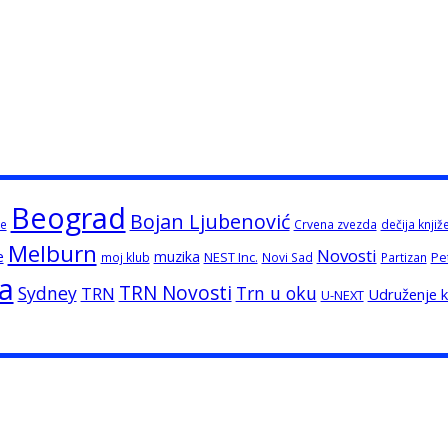
Beograd
Bojan Ljubenović
e
Crvena zvezda
dečija knjiž
Melburn
Novosti
e
muzika
NEST Inc.
Pe
moj klub
Novi Sad
Partizan
ja
TRN Novosti
Sydney
Trn u oku
TRN
Udruženje kn
U-NEXT