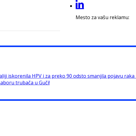
Mesto za vašu reklamu:
liji iskorenila HPV i za preko 90 odsto smanjila pojavu raka ko
Saboru trubača u Guči!