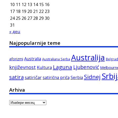
10
11
12
13
14
15
16
17
18
19
20
21
22
23
24
25
26
27
28
29
30
31
« дец
Najpopularnije teme
Australija
Australia
aforizmi
Australiana Serba
Belgrad
Laguna
književnost
Ljubenović
Kultura
Melbourn
Srbi
Sidnej
satira
satiričar
satirična priča
Serbia
Arhiva
Arhiva