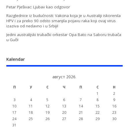
Petar Pješivac: Ljubav kao odgovor
Razglednice iz budućnosti: Vakcina koja je u Australiji iskorenila
HPV i za preko 90 odsto smanjila pojavu raka koji ovaj virus
izaziva od nedavno i u Srbiji!
Jedini australijski trubački orkestar Opa Bato na Saboru trubača
u Guči!
Kalendar
август 2026.
П
У
С
Ч
П
С
Н
1
2
3
4
5
6
7
8
9
10
11
12
13
14
15
16
17
18
19
20
21
22
23
24
25
26
27
28
29
30
31