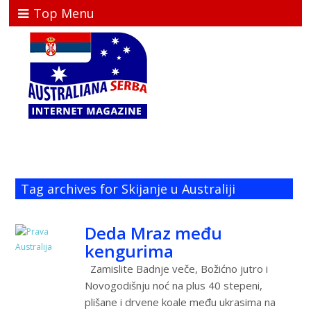
Top Menu
Tag archives for Skijanje u Australiji
Deda Mraz među
kengurima
Zamislite Badnje veče, Božićno jutro i
Novogodišnju noć na plus 40 stepeni,
plišane i drvene koale među ukrasima na