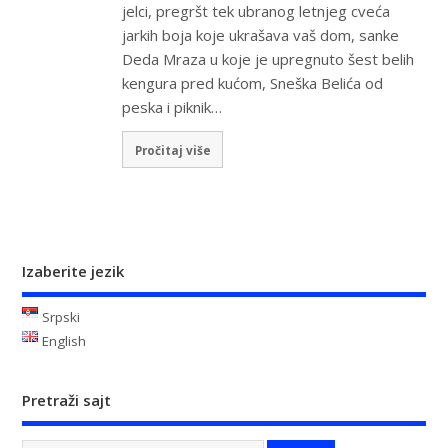
jelci, pregršt tek ubranog letnjeg cveća
jarkih boja koje ukrašava vaš dom, sanke
Deda Mraza u koje je upregnuto šest belih
kengura pred kućom, Sneška Belića od
peska i piknik…
Pročitaj više
Izaberite jezik
Srpski
English
Pretraži sajt