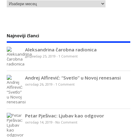
Najnoviji članci
Aleksandrina čarobna radionica
децембар 25, 2019
-
1 Comment
Andrej Alfirević: “Svetlo” u Novoj renesansi
октобар 26, 2019
-
1 Comment
Petar Pješivac: Ljubav kao odgovor
октобар 14, 2019
-
No Comment