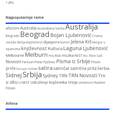
« дец
Najpopularnije teme
Australija
Australia
aforizmi
Australiana Serba
Beograd
Bojan Ljubenović
Belgrade
Crvena
Jelena Kiš
dijaspora
zvezda
dečija književnost
humor
Kengur u
Laguna
književnost
Ljubenović
Kultura
opancima
Melburn
Melbourne
muzika
NEST Inc.
moj klub
Novi Sad
Pisma iz Srbije
Novosti
Petar Pješivac
Partizan
Pištalo
satira
satiričar
priče
satirična priča
Serbia
roman
Recepti
Srbija
Sidnej
TRN Novosti
Sydney
Trn
TRN
u oku
Udruženje književnika Srbije
U-NEXT
umetnost
Vladimir
Pištalo
Arhiva