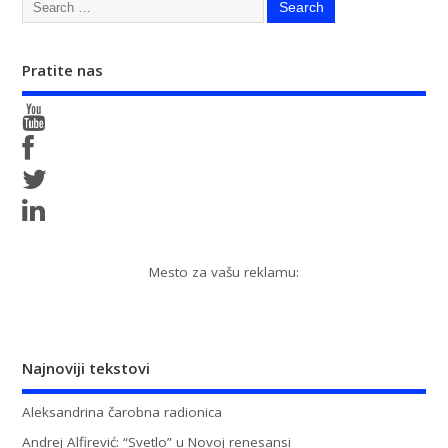
Pratite nas
Mesto za vašu reklamu:
Najnoviji tekstovi
Aleksandrina čarobna radionica
Andrej Alfirević: “Svetlo” u Novoj renesansi