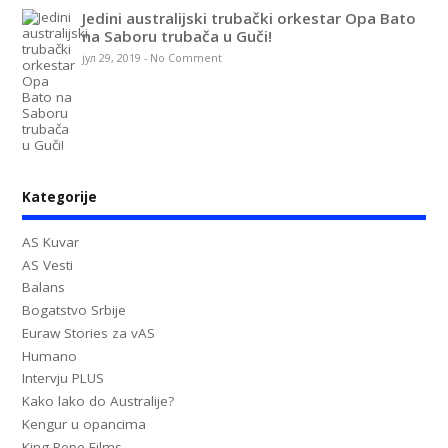
Jedini australijski trubački orkestar Opa Bato
na Saboru trubača u Guči!
јул 29, 2019
-
No Comment
Kategorije
AS Kuvar
AS Vesti
Balans
Bogatstvo Srbije
Euraw Stories za vAS
Humano
Intervju PLUS
Kako lako do Australije?
Kengur u opancima
King Pepe Films