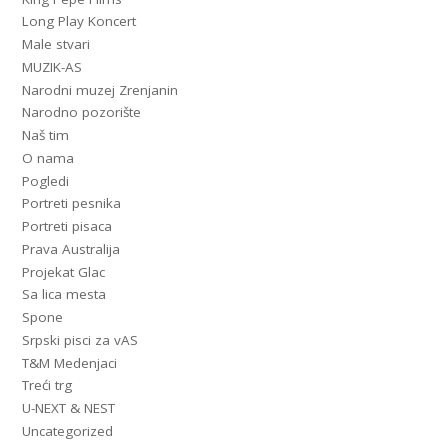
Long Play Koncert
Male stvari
MUZIK-AS
Narodni muzej Zrenjanin
Narodno pozorište
Naš tim
O nama
Pogledi
Portreti pesnika
Portreti pisaca
Prava Australija
Projekat Glac
Sa lica mesta
Spone
Srpski pisci za vAS
T&M Medenjaci
Treći trg
U-NEXT & NEST
Uncategorized