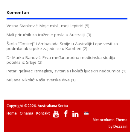
Komentari
Vesna Stanković: Moje misli, moji leptirići
(5)
Mali prirućnik za traženje posla u Australiji
(3)
Škola "Dositej" i Ambasada Srbije u Australiji: Lepe vesti za
podmladak srpske zajednice u Kamberi
(2)
Dr Marko Banović: Prva međunarodna medicinska studija
potekla iz Srbije
(2)
Petar Pješivac: Izmaglice, svitanja i kolaži ljudskih nedoumica
(1)
Milijana Nikolić: Naša svetska diva
(1)
Copyright ©2026. Australiana Serba
Home
O nama
Kontakt
Mesocolumn Theme
by Dezzain