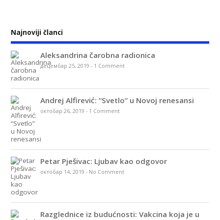
Najnoviji članci
Aleksandrina čarobna radionica
децембар 25, 2019
-
1 Comment
Andrej Alfirević: “Svetlo” u Novoj renesansi
октобар 26, 2019
-
1 Comment
Petar Pješivac: Ljubav kao odgovor
октобар 14, 2019
-
No Comment
Razglednice iz budućnosti: Vakcina koja je u