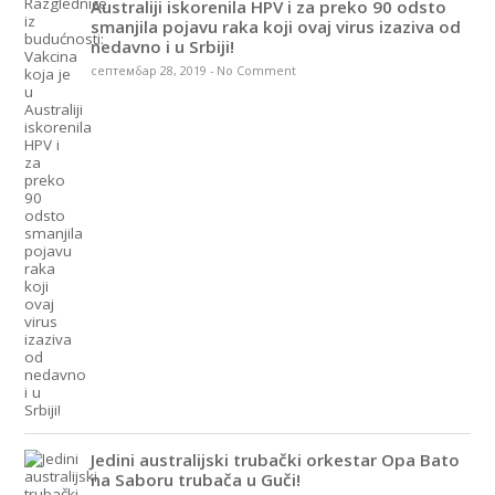
Australiji iskorenila HPV i za preko 90 odsto
smanjila pojavu raka koji ovaj virus izaziva od
nedavno i u Srbiji!
септембар 28, 2019
-
No Comment
Jedini australijski trubački orkestar Opa Bato
na Saboru trubača u Guči!