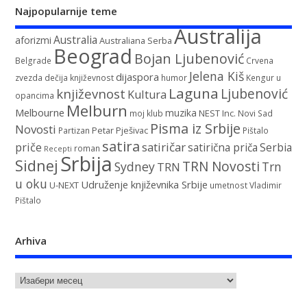
Najpopularnije teme
Australija
Australia
aforizmi
Australiana Serba
Beograd
Bojan Ljubenović
Belgrade
Crvena
Jelena Kiš
dijaspora
zvezda
dečija književnost
humor
Kengur u
Laguna
književnost
Ljubenović
Kultura
opancima
Melburn
Melbourne
muzika
NEST Inc.
moj klub
Novi Sad
Pisma iz Srbije
Novosti
Petar Pješivac
Partizan
Pištalo
satira
satiričar
priče
satirična priča
Serbia
roman
Recepti
Srbija
Sidnej
TRN Novosti
Sydney
Trn
TRN
u oku
Udruženje književnika Srbije
U-NEXT
umetnost
Vladimir
Pištalo
Arhiva