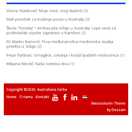
Vesna Stanković: Moje misli, moji leptirići
(5)
Mali prirućnik za traženje posla u Australiji
(3)
Škola "Dositej" i Ambasada Srbije u Australiji: Lepe vesti za
podmladak srpske zajednice u Kamberi
(2)
Dr Marko Banović: Prva međunarodna medicinska studija
potekla iz Srbije
(2)
Petar Pješivac: Izmaglice, svitanja i kolaži ljudskih nedoumica
(1)
Milijana Nikolić: Naša svetska diva
(1)
Copyright ©2026. Australiana Serba
Home
O nama
Kontakt
Mesocolumn Theme
by Dezzain