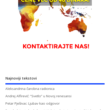
Najnoviji tekstovi
Aleksandrina čarobna radionica
Andrej Alfirević: “Svetlo” u Novoj renesansi
Petar Pješivac: Ljubav kao odgovor