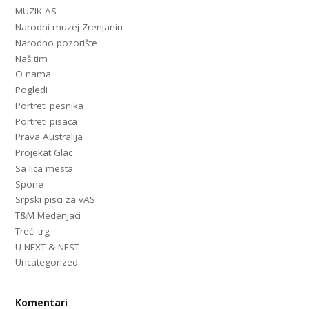
MUZIK-AS
Narodni muzej Zrenjanin
Narodno pozorište
Naš tim
O nama
Pogledi
Portreti pesnika
Portreti pisaca
Prava Australija
Projekat Glac
Sa lica mesta
Spone
Srpski pisci za vAS
T&M Medenjaci
Treći trg
U-NEXT & NEST
Uncategorized
Komentari