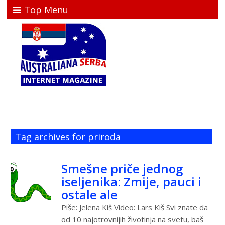
Top Menu
Tag archives for priroda
Smešne priče jednog
iseljenika: Zmije, pauci i
ostale ale
Piše: Jelena Kiš Video: Lars Kiš Svi znate da
od 10 najotrovnijih životinja na svetu, baš