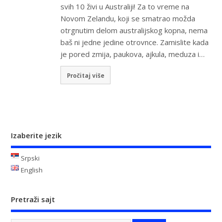
svih 10 živi u Australiji! Za to vreme na
Novom Zelandu, koji se smatrao možda
otrgnutim delom australijskog kopna, nema
baš ni jedne jedine otrovnce. Zamislite kada
je pored zmija, paukova, ajkula, meduza i…
Pročitaj više
Izaberite jezik
Srpski
English
Pretraži sajt