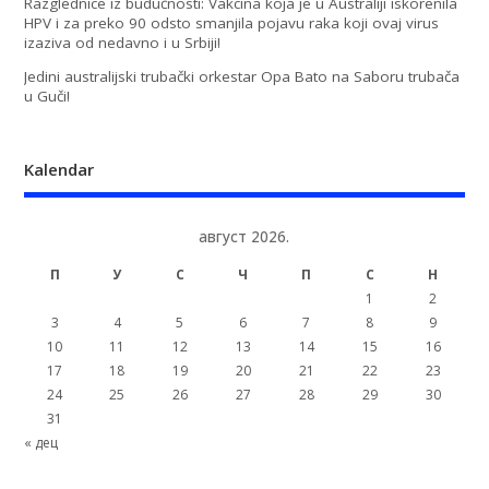
Razglednice iz budućnosti: Vakcina koja je u Australiji iskorenila
HPV i za preko 90 odsto smanjila pojavu raka koji ovaj virus
izaziva od nedavno i u Srbiji!
Jedini australijski trubački orkestar Opa Bato na Saboru trubača
u Guči!
Kalendar
август 2026.
П
У
С
Ч
П
С
Н
1
2
3
4
5
6
7
8
9
10
11
12
13
14
15
16
17
18
19
20
21
22
23
24
25
26
27
28
29
30
31
« дец