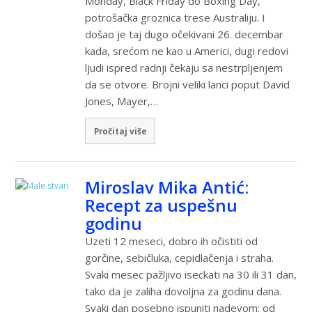
Monday, Black Friday do Boxing Day,
potrošačka groznica trese Australiju. I
došao je taj dugo očekivani 26. decembar
kada, srećom ne kao u Americi, dugi redovi
ljudi ispred radnji čekaju sa nestrpljenjem
da se otvore. Brojni veliki lanci poput David
Jones, Mayer,…
Pročitaj više
Miroslav Mika Antić:
Recept za uspešnu
godinu
Uzeti 12 meseci, dobro ih očistiti od
gorčine, sebičluka, cepidlačenja i straha.
Svaki mesec pažljivo iseckati na 30 ili 31 dan,
tako da je zaliha dovoljna za godinu dana.
Svaki dan posebno ispuniti nadevom: od