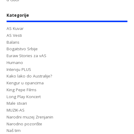
Kategorije
AS Kuvar
AS Vesti
Balans
Bogatstvo Srbije
Euraw Stories za vAS
Humano
Intervju PLUS
Kako lako do Australije?
Kengur u opancima
King Pepe Films
Long Play Koncert
Male stvari
MUZIK-AS
Narodni muzej Zrenjanin
Narodno pozorište
Naš tim