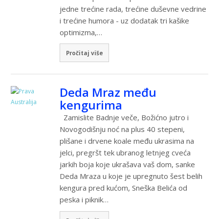
jedne trećine rada, trećine duševne vedrine
i trećine humora - uz dodatak tri kašike
optimizma,…
Pročitaj više
Deda Mraz među
kengurima
Zamislite Badnje veče, Božićno jutro i
Novogodišnju noć na plus 40 stepeni,
plišane i drvene koale među ukrasima na
jelci, pregršt tek ubranog letnjeg cveća
jarkih boja koje ukrašava vaš dom, sanke
Deda Mraza u koje je upregnuto šest belih
kengura pred kućom, Sneška Belića od
peska i piknik…