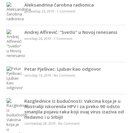
Aleksandrina čarobna radionica
децембар 25, 2019
-
1 Comment
Andrej Alfirević: “Svetlo” u Novoj renesansi
октобар 26, 2019
-
1 Comment
Petar Pješivac: Ljubav kao odgovor
октобар 14, 2019
-
No Comment
Razglednice iz budućnosti: Vakcina koja je u
Australiji iskorenila HPV i za preko 90 odsto
smanjila pojavu raka koji ovaj virus izaziva od
nedavno i u Srbiji!
септембар 28, 2019
-
No Comment