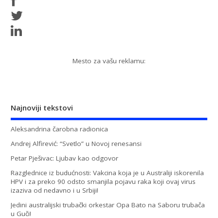
Mesto za vašu reklamu:
Najnoviji tekstovi
Aleksandrina čarobna radionica
Andrej Alfirević: “Svetlo” u Novoj renesansi
Petar Pješivac: Ljubav kao odgovor
Razglednice iz budućnosti: Vakcina koja je u Australiji iskorenila
HPV i za preko 90 odsto smanjila pojavu raka koji ovaj virus
izaziva od nedavno i u Srbiji!
Jedini australijski trubački orkestar Opa Bato na Saboru trubača
u Guči!