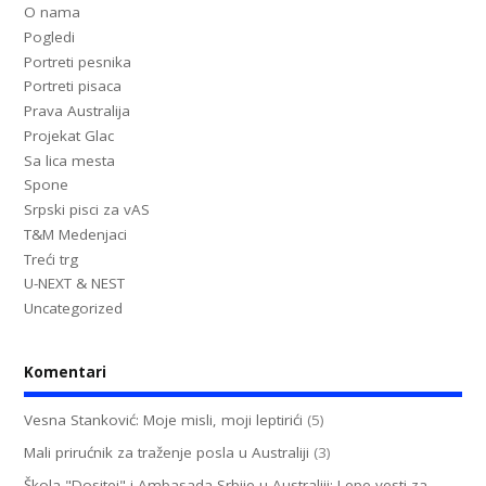
O nama
Pogledi
Portreti pesnika
Portreti pisaca
Prava Australija
Projekat Glac
Sa lica mesta
Spone
Srpski pisci za vAS
T&M Medenjaci
Treći trg
U-NEXT & NEST
Uncategorized
Komentari
Vesna Stanković: Moje misli, moji leptirići
(5)
Mali prirućnik za traženje posla u Australiji
(3)
Škola "Dositej" i Ambasada Srbije u Australiji: Lepe vesti za