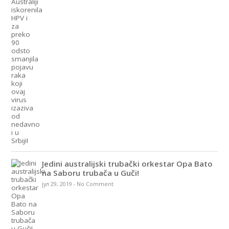
Jedini australijski trubački orkestar Opa Bato
na Saboru trubača u Guči!
јул 29, 2019
-
No Comment