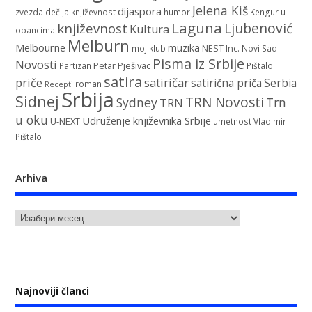
Jelena Kiš
dijaspora
zvezda
dečija književnost
humor
Kengur u
Laguna
književnost
Ljubenović
Kultura
opancima
Melburn
Melbourne
muzika
NEST Inc.
moj klub
Novi Sad
Pisma iz Srbije
Novosti
Petar Pješivac
Partizan
Pištalo
satira
satiričar
priče
satirična priča
Serbia
roman
Recepti
Srbija
Sidnej
TRN Novosti
Sydney
Trn
TRN
u oku
Udruženje književnika Srbije
U-NEXT
umetnost
Vladimir
Pištalo
Arhiva
Najnoviji članci