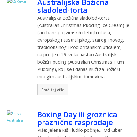
Australijska Božićna
sladoled-torta
Australijska Božićna sladoled-torta
(Australian Christmas Pudding Ice Cream) je
čaroban spoj zimskih i letnjih ukusa,
evropskog i australijskog, starog i novog,
tradicionalnog i Pod britanskim uticajem,
najpre je u 19. veku nastao Australijski
božićni puding (Australian Christmas Plum
Pudding), koji se i danas služi za Božić u
mnogim australijskim domovima.…
Pročitaj više
Boxing Day ili groznica
praznične rasprodaje
Piše: Jelena Kiš I ludilo počinje… Od Ciber