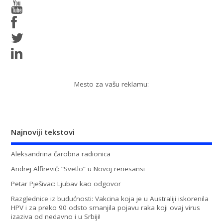
Mesto za vašu reklamu:
Najnoviji tekstovi
Aleksandrina čarobna radionica
Andrej Alfirević: “Svetlo” u Novoj renesansi
Petar Pješivac: Ljubav kao odgovor
Razglednice iz budućnosti: Vakcina koja je u Australiji iskorenila
HPV i za preko 90 odsto smanjila pojavu raka koji ovaj virus
izaziva od nedavno i u Srbiji!