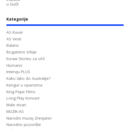
Kategorije
AS Kuvar
AS Vesti
Balans
Bogatstvo Srbije
Euraw Stories za vAS
Humano
Intervju PLUS
Kako lako do Australije?
Kengur u opancima
King Pepe Films
Long Play Koncert
Male stvari
MUZIK-AS
Narodni muzej Zrenjanin
Narodno pozorište