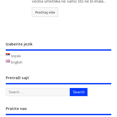
većina umetnika ne samo što ne bi imala…
Pročitaj više
Izaberite jezik
Srpski
English
Pretraži sajt
Pratite nas