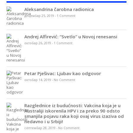
Aleksandrina čarobna radionica
децембар 25, 2019
-
1 Comment
Andrej Alfirević: “Svetlo” u Novoj renesansi
октобар 26, 2019
-
1 Comment
Petar Pješivac: Ljubav kao odgovor
октобар 14, 2019
-
No Comment
Razglednice iz budućnosti: Vakcina koja je u
Australiji iskorenila HPV i za preko 90 odsto
smanjila pojavu raka koji ovaj virus izaziva od
nedavno i u Srbiji!
септембар 28, 2019
-
No Comment