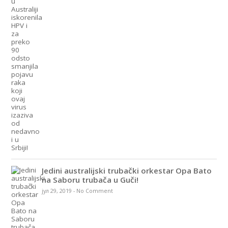
Jedini australijski trubački orkestar Opa Bato
na Saboru trubača u Guči!
јул 29, 2019
-
No Comment