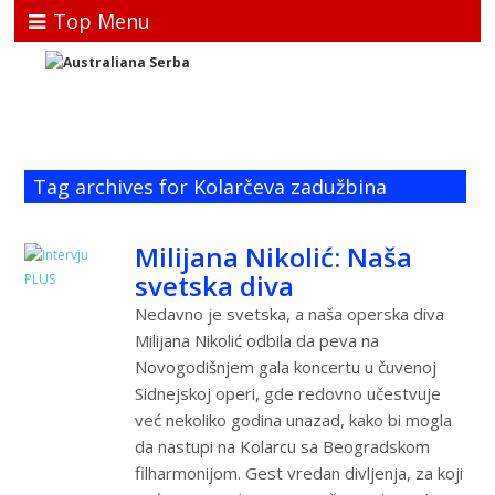
Top Menu
Tag archives for Kolarčeva zadužbina
Milijana Nikolić: Naša
svetska diva
Nedavno je svetska, a naša operska diva
Milijana Nikolić odbila da peva na
Novogodišnjem gala koncertu u čuvenoj
Sidnejskoj operi, gde redovno učestvuje
već nekoliko godina unazad, kako bi mogla
da nastupi na Kolarcu sa Beogradskom
filharmonijom. Gest vredan divljenja, za koji