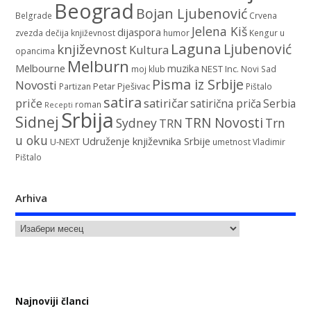
Beograd
Bojan Ljubenović
Belgrade
Crvena
Jelena Kiš
dijaspora
zvezda
dečija književnost
humor
Kengur u
Laguna
književnost
Ljubenović
Kultura
opancima
Melburn
Melbourne
muzika
NEST Inc.
moj klub
Novi Sad
Pisma iz Srbije
Novosti
Petar Pješivac
Partizan
Pištalo
satira
satiričar
priče
satirična priča
Serbia
roman
Recepti
Srbija
Sidnej
TRN Novosti
Sydney
Trn
TRN
u oku
Udruženje književnika Srbije
U-NEXT
umetnost
Vladimir
Pištalo
Arhiva
Najnoviji članci