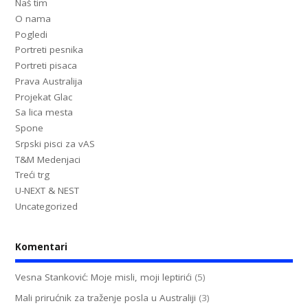
Naš tim
O nama
Pogledi
Portreti pesnika
Portreti pisaca
Prava Australija
Projekat Glac
Sa lica mesta
Spone
Srpski pisci za vAS
T&M Medenjaci
Treći trg
U-NEXT & NEST
Uncategorized
Komentari
Vesna Stanković: Moje misli, moji leptirići
(5)
Mali prirućnik za traženje posla u Australiji
(3)