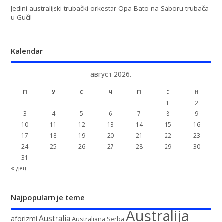
Jedini australijski trubački orkestar Opa Bato na Saboru trubača
u Guči!
Kalendar
август 2026.
П
У
С
Ч
П
С
Н
1
2
3
4
5
6
7
8
9
10
11
12
13
14
15
16
17
18
19
20
21
22
23
24
25
26
27
28
29
30
31
« дец
Najpopularnije teme
Australija
Australia
aforizmi
Australiana Serba