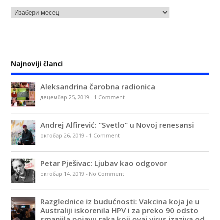
Najnoviji članci
Aleksandrina čarobna radionica
децембар 25, 2019
-
1 Comment
Andrej Alfirević: “Svetlo” u Novoj renesansi
октобар 26, 2019
-
1 Comment
Petar Pješivac: Ljubav kao odgovor
октобар 14, 2019
-
No Comment
Razglednice iz budućnosti: Vakcina koja je u
Australiji iskorenila HPV i za preko 90 odsto
smanjila pojavu raka koji ovaj virus izaziva od