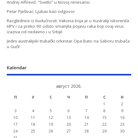
Andrej Alfirević: “Svetlo” u Novoj renesansi
Petar Pješivac: Ljubav kao odgovor
Razglednice iz budućnosti: Vakcina koja je u Australiji iskorenila
HPV i za preko 90 odsto smanjila pojavu raka koji ovaj virus
izaziva od nedavno i u Srbiji!
Jedini australijski trubački orkestar Opa Bato na Saboru trubača
u Guči!
Kalendar
август 2026.
П
У
С
Ч
П
С
Н
1
2
3
4
5
6
7
8
9
10
11
12
13
14
15
16
17
18
19
20
21
22
23
24
25
26
27
28
29
30
31