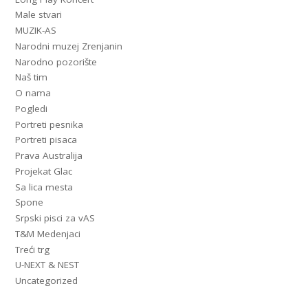
Male stvari
MUZIK-AS
Narodni muzej Zrenjanin
Narodno pozorište
Naš tim
O nama
Pogledi
Portreti pesnika
Portreti pisaca
Prava Australija
Projekat Glac
Sa lica mesta
Spone
Srpski pisci za vAS
T&M Medenjaci
Treći trg
U-NEXT & NEST
Uncategorized