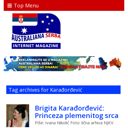
Top Menu
Tag archives for Karađorđević
Brigita Karađorđević:
Princeza plemenitog srca
Piše: Ivana Nikolić Foto: lična arhiva NJKV