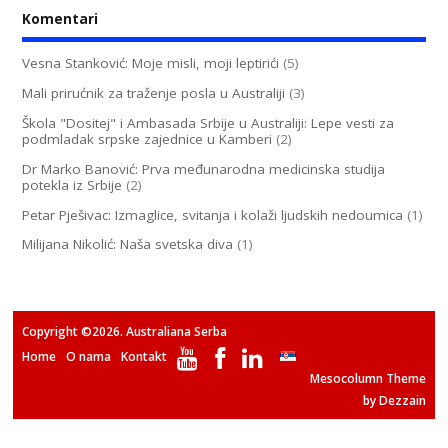
Komentari
Vesna Stanković: Moje misli, moji leptirići
(5)
Mali prirućnik za traženje posla u Australiji
(3)
Škola "Dositej" i Ambasada Srbije u Australiji: Lepe vesti za
podmladak srpske zajednice u Kamberi
(2)
Dr Marko Banović: Prva međunarodna medicinska studija
potekla iz Srbije
(2)
Petar Pješivac: Izmaglice, svitanja i kolaži ljudskih nedoumica
(1)
Milijana Nikolić: Naša svetska diva
(1)
Copyright ©2026. Australiana Serba
Home
O nama
Kontakt
Mesocolumn Theme
by Dezzain