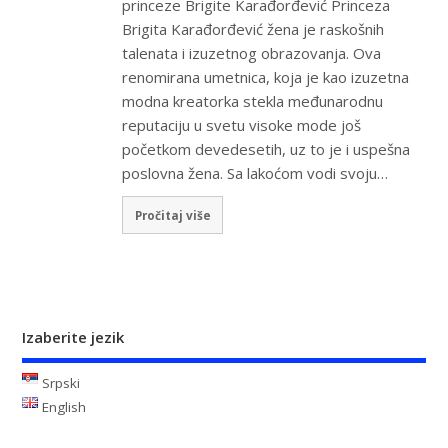
princeze Brigite Karađorđević Princeza
Brigita Karađorđević žena je raskošnih
talenata i izuzetnog obrazovanja. Ova
renomirana umetnica, koja je kao izuzetna
modna kreatorka stekla međunarodnu
reputaciju u svetu visoke mode još
početkom devedesetih, uz to je i uspešna
poslovna žena. Sa lakoćom vodi svoju…
Pročitaj više
Izaberite jezik
Srpski
English