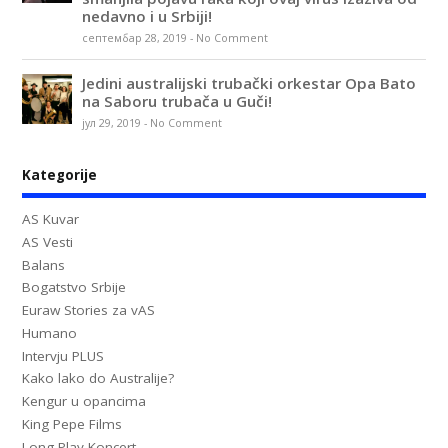
nedavno i u Srbiji!
септембар 28, 2019
-
No Comment
Jedini australijski trubački orkestar Opa Bato
na Saboru trubača u Guči!
јул 29, 2019
-
No Comment
Kategorije
AS Kuvar
AS Vesti
Balans
Bogatstvo Srbije
Euraw Stories za vAS
Humano
Intervju PLUS
Kako lako do Australije?
Kengur u opancima
King Pepe Films
Long Play Koncert