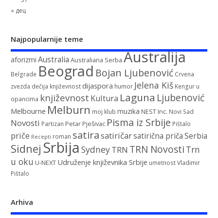
« дец
Najpopularnije teme
Australija
Australia
aforizmi
Australiana Serba
Beograd
Bojan Ljubenović
Belgrade
Crvena
Jelena Kiš
dijaspora
zvezda
dečija književnost
humor
Kengur u
Laguna
književnost
Ljubenović
Kultura
opancima
Melburn
Melbourne
muzika
NEST Inc.
moj klub
Novi Sad
Pisma iz Srbije
Novosti
Petar Pješivac
Partizan
Pištalo
satira
satiričar
priče
satirična priča
Serbia
roman
Recepti
Srbija
Sidnej
TRN Novosti
Sydney
Trn
TRN
u oku
Udruženje književnika Srbije
U-NEXT
umetnost
Vladimir
Pištalo
Arhiva