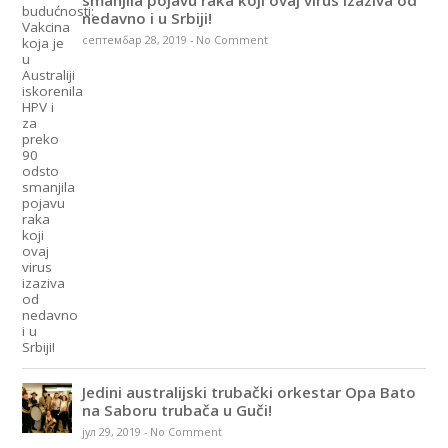
nedavno i u Srbiji!
септембар 28, 2019
-
No Comment
Jedini australijski trubački orkestar Opa Bato
na Saboru trubača u Guči!
јул 29, 2019
-
No Comment