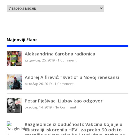
Najnoviji članci
Aleksandrina čarobna radionica
децембар 25, 2019
-
1 Comment
Andrej Alfirević: “Svetlo” u Novoj renesansi
октобар 26, 2019
-
1 Comment
Petar Pješivac: Ljubav kao odgovor
октобар 14, 2019
-
No Comment
Razglednice iz budućnosti: Vakcina koja je u
Australiji iskorenila HPV i za preko 90 odsto
smanjila pojavu raka koji ovaj virus izaziva od