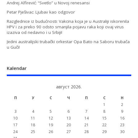
Andrej Alfirević: “Svetlo” u Novoj renesansi
Petar Pješivac: Ljubav kao odgovor
Razglednice iz budućnosti: Vakcina koja je u Australiji iskorenila
HPV i za preko 90 odsto smanjila pojavu raka koji ovaj virus
izaziva od nedavno i u Srbiji!
Jedini australijski trubački orkestar Opa Bato na Saboru trubača
u Guči!
Kalendar
август 2026.
П
У
С
Ч
П
С
Н
1
2
3
4
5
6
7
8
9
10
11
12
13
14
15
16
17
18
19
20
21
22
23
24
25
26
27
28
29
30