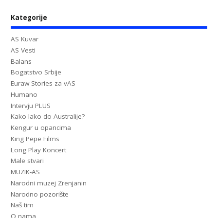
Kategorije
AS Kuvar
AS Vesti
Balans
Bogatstvo Srbije
Euraw Stories za vAS
Humano
Intervju PLUS
Kako lako do Australije?
Kengur u opancima
King Pepe Films
Long Play Koncert
Male stvari
MUZIK-AS
Narodni muzej Zrenjanin
Narodno pozorište
Naš tim
O nama