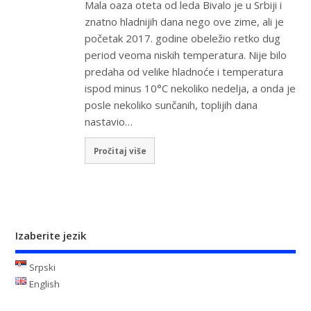
Mala oaza oteta od leda Bivalo je u Srbiji i
znatno hladnijih dana nego ove zime, ali je
početak 2017. godine obeležio retko dug
period veoma niskih temperatura. Nije bilo
predaha od velike hladnoće i temperatura
ispod minus 10°C nekoliko nedelja, a onda je
posle nekoliko sunčanih, toplijih dana
nastavio…
Pročitaj više
Izaberite jezik
Srpski
English