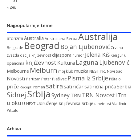
31
« дец
Najpopularnije teme
Australija
Australia
aforizmi
Australiana Serba
Beograd
Bojan Ljubenović
Belgrade
Crvena
Jelena Kiš
dijaspora
zvezda
dečija književnost
humor
Kengur u
Laguna
književnost
Ljubenović
Kultura
opancima
Melburn
Melbourne
muzika
NEST Inc.
moj klub
Novi Sad
Pisma iz Srbije
Novosti
Petar Pješivac
Partizan
Pištalo
satira
satiričar
priče
satirična priča
Serbia
roman
Recepti
Srbija
Sidnej
TRN Novosti
Sydney
Trn
TRN
u oku
Udruženje književnika Srbije
U-NEXT
umetnost
Vladimir
Pištalo
Arhiva