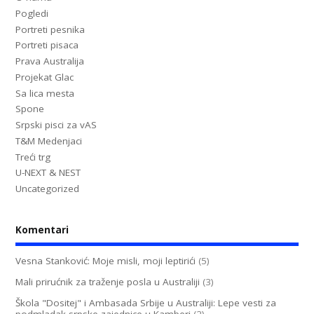
Pogledi
Portreti pesnika
Portreti pisaca
Prava Australija
Projekat Glac
Sa lica mesta
Spone
Srpski pisci za vAS
T&M Medenjaci
Treći trg
U-NEXT & NEST
Uncategorized
Komentari
Vesna Stanković: Moje misli, moji leptirići
(5)
Mali prirućnik za traženje posla u Australiji
(3)
Škola "Dositej" i Ambasada Srbije u Australiji: Lepe vesti za