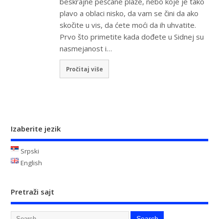
beskrajne peščane plaže, nebo koje je tako
plavo a oblaci nisko, da vam se čini da ako
skočite u vis, da ćete moći da ih uhvatite.
Prvo što primetite kada dođete u Sidnej su
nasmejanost i…
Pročitaj više
Izaberite jezik
Srpski
English
Pretraži sajt