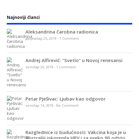
Najnoviji članci
Aleksandrina čarobna radionica
децембар 25, 2019
-
1 Comment
Andrej Alfirević: “Svetlo” u Novoj renesansi
октобар 26, 2019
-
1 Comment
Petar Pješivac: Ljubav kao odgovor
октобар 14, 2019
-
No Comment
Razglednice iz budućnosti: Vakcina koja je u
Australiji iskorenila HPV i za preko 90 odsto