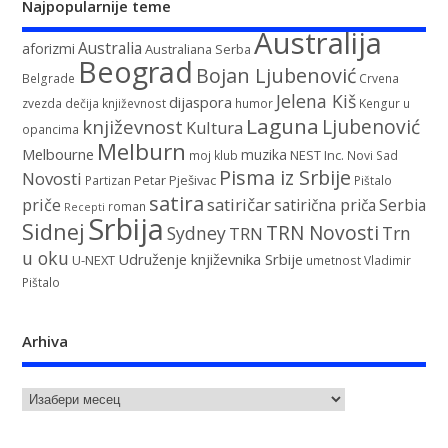
Najpopularnije teme
Australija
Australia
aforizmi
Australiana Serba
Beograd
Bojan Ljubenović
Belgrade
Crvena
Jelena Kiš
dijaspora
zvezda
dečija književnost
humor
Kengur u
Laguna
književnost
Ljubenović
Kultura
opancima
Melburn
Melbourne
muzika
NEST Inc.
moj klub
Novi Sad
Pisma iz Srbije
Novosti
Petar Pješivac
Partizan
Pištalo
satira
satiričar
priče
satirična priča
Serbia
roman
Recepti
Srbija
Sidnej
TRN Novosti
Sydney
Trn
TRN
u oku
Udruženje književnika Srbije
U-NEXT
umetnost
Vladimir
Pištalo
Arhiva