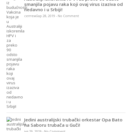
smanjila pojavu raka koji ovaj virus izaziva od
nedavno i u Srbiji!
септембар 28, 2019
-
No Comment
Jedini australijski trubački orkestar Opa Bato
na Saboru trubača u Guči!
јул 29, 2019
-
No Comment