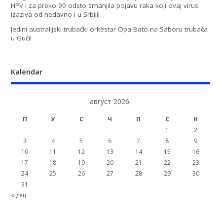
HPV i za preko 90 odsto smanjila pojavu raka koji ovaj virus
izaziva od nedavno i u Srbiji!
Jedini australijski trubački orkestar Opa Bato na Saboru trubača
u Guči!
Kalendar
август 2026.
П
У
С
Ч
П
С
Н
1
2
3
4
5
6
7
8
9
10
11
12
13
14
15
16
17
18
19
20
21
22
23
24
25
26
27
28
29
30
31
« дец