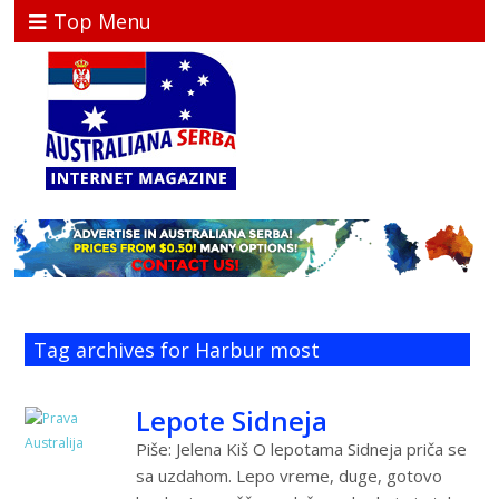
Top Menu
Tag archives for Harbur most
Lepote Sidneja
Piše: Jelena Kiš O lepotama Sidneja priča se
sa uzdahom. Lepo vreme, duge, gotovo