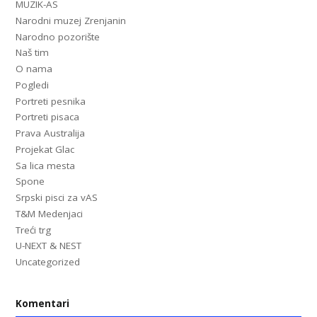
MUZIK-AS
Narodni muzej Zrenjanin
Narodno pozorište
Naš tim
O nama
Pogledi
Portreti pesnika
Portreti pisaca
Prava Australija
Projekat Glac
Sa lica mesta
Spone
Srpski pisci za vAS
T&M Medenjaci
Treći trg
U-NEXT & NEST
Uncategorized
Komentari