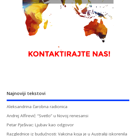
Najnoviji tekstovi
Aleksandrina čarobna radionica
Andrej Alfirević: “Svetlo” u Novoj renesansi
Petar Pješivac: Ljubav kao odgovor
Razglednice iz budućnosti: Vakcina koja je u Australiji iskorenila