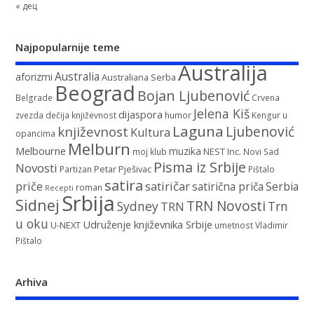
« дец
Najpopularnije teme
Australija
Australia
aforizmi
Australiana Serba
Beograd
Bojan Ljubenović
Belgrade
Crvena
Jelena Kiš
dijaspora
zvezda
dečija književnost
humor
Kengur u
Laguna
književnost
Ljubenović
Kultura
opancima
Melburn
Melbourne
muzika
NEST Inc.
moj klub
Novi Sad
Pisma iz Srbije
Novosti
Petar Pješivac
Partizan
Pištalo
satira
satiričar
priče
satirična priča
Serbia
roman
Recepti
Srbija
Sidnej
TRN Novosti
Sydney
Trn
TRN
u oku
Udruženje književnika Srbije
U-NEXT
umetnost
Vladimir
Pištalo
Arhiva