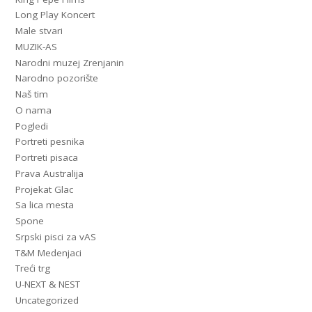
Long Play Koncert
Male stvari
MUZIK-AS
Narodni muzej Zrenjanin
Narodno pozorište
Naš tim
O nama
Pogledi
Portreti pesnika
Portreti pisaca
Prava Australija
Projekat Glac
Sa lica mesta
Spone
Srpski pisci za vAS
T&M Medenjaci
Treći trg
U-NEXT & NEST
Uncategorized