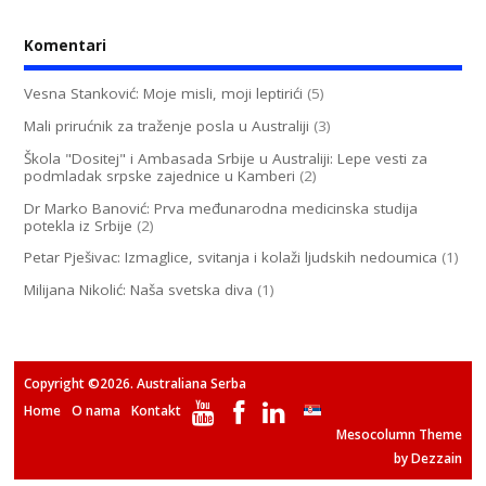
Komentari
Vesna Stanković: Moje misli, moji leptirići
(5)
Mali prirućnik za traženje posla u Australiji
(3)
Škola "Dositej" i Ambasada Srbije u Australiji: Lepe vesti za
podmladak srpske zajednice u Kamberi
(2)
Dr Marko Banović: Prva međunarodna medicinska studija
potekla iz Srbije
(2)
Petar Pješivac: Izmaglice, svitanja i kolaži ljudskih nedoumica
(1)
Milijana Nikolić: Naša svetska diva
(1)
Copyright ©2026. Australiana Serba
Home
O nama
Kontakt
Mesocolumn Theme
by Dezzain