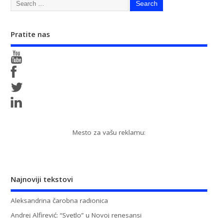
Pratite nas
Mesto za vašu reklamu:
Najnoviji tekstovi
Aleksandrina čarobna radionica
Andrej Alfirević: “Svetlo” u Novoj renesansi