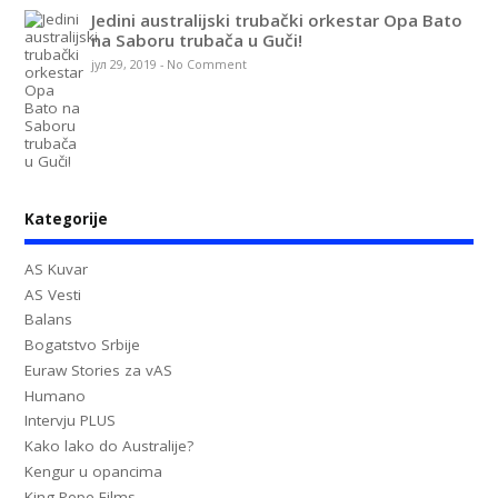
Jedini australijski trubački orkestar Opa Bato
na Saboru trubača u Guči!
јул 29, 2019
-
No Comment
Kategorije
AS Kuvar
AS Vesti
Balans
Bogatstvo Srbije
Euraw Stories za vAS
Humano
Intervju PLUS
Kako lako do Australije?
Kengur u opancima
King Pepe Films