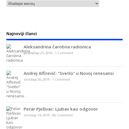
Najnoviji članci
Aleksandrina čarobna radionica
децембар 25, 2019
-
1 Comment
Andrej Alfirević: “Svetlo” u Novoj renesansi
октобар 26, 2019
-
1 Comment
Petar Pješivac: Ljubav kao odgovor
октобар 14, 2019
-
No Comment