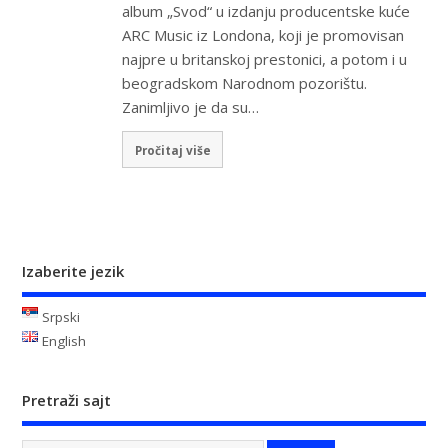
album „Svod“ u izdanju producentske kuće
ARC Music iz Londona, koji je promovisan
najpre u britanskoj prestonici, a potom i u
beogradskom Narodnom pozorištu.
Zanimljivo je da su…
Pročitaj više
Izaberite jezik
Srpski
English
Pretraži sajt