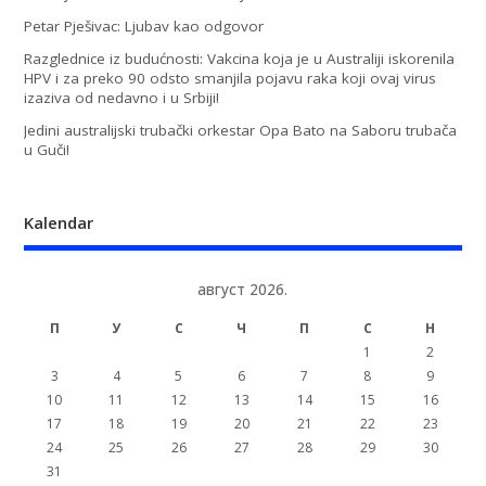
Petar Pješivac: Ljubav kao odgovor
Razglednice iz budućnosti: Vakcina koja je u Australiji iskorenila
HPV i za preko 90 odsto smanjila pojavu raka koji ovaj virus
izaziva od nedavno i u Srbiji!
Jedini australijski trubački orkestar Opa Bato na Saboru trubača
u Guči!
Kalendar
август 2026.
П
У
С
Ч
П
С
Н
1
2
3
4
5
6
7
8
9
10
11
12
13
14
15
16
17
18
19
20
21
22
23
24
25
26
27
28
29
30
31