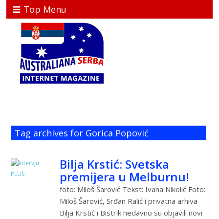
Top Menu
Tag archives for Gorica Popović
Bilja Krstić: Svetska
premijera u Melburnu!
foto: Miloš Šarović Tekst: Ivana Nikolić Foto:
Miloš Šarović, Srđan Ralić i privatna arhiva
Bilja Krstić i Bistrik nedavno su objavili novi