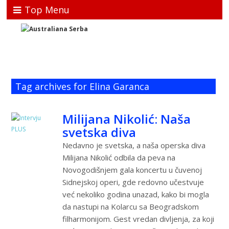
Top Menu
Tag archives for Elina Garanca
Milijana Nikolić: Naša
svetska diva
Nedavno je svetska, a naša operska diva
Milijana Nikolić odbila da peva na
Novogodišnjem gala koncertu u čuvenoj
Sidnejskoj operi, gde redovno učestvuje
već nekoliko godina unazad, kako bi mogla
da nastupi na Kolarcu sa Beogradskom
filharmonijom. Gest vredan divljenja, za koji