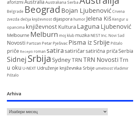
Australija
Australia
aforizmi
Australiana Serba
Beograd
Bojan Ljubenović
Belgrade
Crvena
Jelena Kiš
dijaspora
zvezda
dečija književnost
humor
Kengur u
Laguna
književnost
Ljubenović
Kultura
opancima
Melburn
Melbourne
muzika
NEST Inc.
moj klub
Novi Sad
Pisma iz Srbije
Novosti
Petar Pješivac
Partizan
Pištalo
satira
satiričar
priče
satirična priča
Serbia
roman
Recepti
Srbija
Sidnej
TRN Novosti
Sydney
Trn
TRN
u oku
Udruženje književnika Srbije
U-NEXT
umetnost
Vladimir
Pištalo
Arhiva