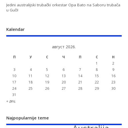
Jedini australijski trubački orkestar Opa Bato na Saboru trubača
u Guči!
Kalendar
август 2026.
П
У
С
Ч
П
С
Н
1
2
3
4
5
6
7
8
9
10
11
12
13
14
15
16
17
18
19
20
21
22
23
24
25
26
27
28
29
30
31
« дец
Najpopularnije teme