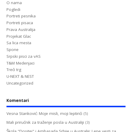
O nama
Pogledi
Portreti pesnika
Portreti pisaca
Prava Australija
Projekat Glac
Sa lica mesta
Spone
Srpski pisci za vAS
T&M Medenjaci
Treći trg
U-NEXT & NEST
Uncategorized
Komentari
Vesna Stanković: Moje misli, moji leptirići
(5)
Mali prirućnik za traženje posla u Australiji
(3)
Škola "Dositej" i Ambasada Srbije u Australiji: Lepe vesti za