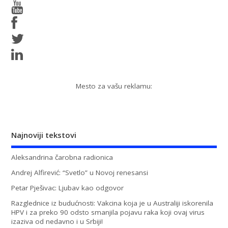
Mesto za vašu reklamu:
Najnoviji tekstovi
Aleksandrina čarobna radionica
Andrej Alfirević: “Svetlo” u Novoj renesansi
Petar Pješivac: Ljubav kao odgovor
Razglednice iz budućnosti: Vakcina koja je u Australiji iskorenila
HPV i za preko 90 odsto smanjila pojavu raka koji ovaj virus
izaziva od nedavno i u Srbiji!