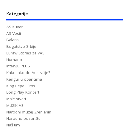
Kategorije
AS Kuvar
AS Vesti
Balans
Bogatstvo Srbije
Euraw Stories za vAS
Humano
Intervju PLUS
Kako lako do Australije?
Kengur u opancima
King Pepe Films
Long Play Koncert
Male stvari
MUZIK-AS
Narodni muzej Zrenjanin
Narodno pozorište
Naš tim