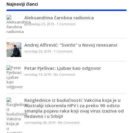
Najnoviji članci
Aleksandrina čarobna radionica
децембар 25, 2019
-
1 Comment
Andrej Alfirević: “Svetlo” u Novoj renesansi
октобар 26, 2019
-
1 Comment
Petar Pješivac: Ljubav kao odgovor
октобар 14, 2019
-
No Comment
Razglednice iz budućnosti: Vakcina koja je u
Australiji iskorenila HPV i za preko 90 odsto
smanjila pojavu raka koji ovaj virus izaziva od
nedavno i u Srbiji!
септембар 28, 2019
-
No Comment