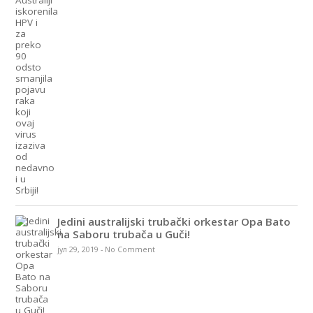
Jedini australijski trubački orkestar Opa Bato
na Saboru trubača u Guči!
јул 29, 2019
-
No Comment