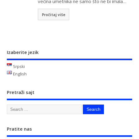
većina umetnika ne samo što ne bi imala…
Pročitaj više
Izaberite jezik
Srpski
English
Pretraži sajt
Pratite nas