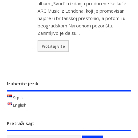
album „Svod“ u izdanju producentske kuće
ARC Music iz Londona, koji je promovisan
najpre u britanskoj prestonici, a potom i u
beogradskom Narodnom pozorištu.
Zanimljivo je da su…
Pročitaj više
Izaberite jezik
Srpski
English
Pretraži sajt