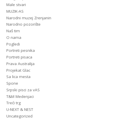
Male stvari
MUZIK-AS
Narodni muzej Zrenjanin
Narodno pozorište
Naš tim
O nama
Pogledi
Portreti pesnika
Portreti pisaca
Prava Australija
Projekat Glac
Sa lica mesta
Spone
Srpski pisci za vAS
T&M Medenjaci
Treći trg
U-NEXT & NEST
Uncategorized