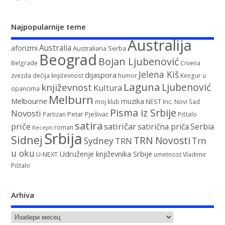
Najpopularnije teme
Australija
Australia
aforizmi
Australiana Serba
Beograd
Bojan Ljubenović
Belgrade
Crvena
Jelena Kiš
dijaspora
zvezda
dečija književnost
humor
Kengur u
Laguna
književnost
Ljubenović
Kultura
opancima
Melburn
Melbourne
muzika
NEST Inc.
moj klub
Novi Sad
Pisma iz Srbije
Novosti
Petar Pješivac
Partizan
Pištalo
satira
satiričar
priče
satirična priča
Serbia
roman
Recepti
Srbija
Sidnej
TRN Novosti
Sydney
Trn
TRN
u oku
Udruženje književnika Srbije
U-NEXT
umetnost
Vladimir
Pištalo
Arhiva