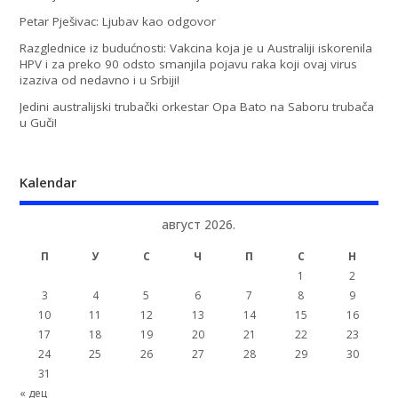
Petar Pješivac: Ljubav kao odgovor
Razglednice iz budućnosti: Vakcina koja je u Australiji iskorenila
HPV i za preko 90 odsto smanjila pojavu raka koji ovaj virus
izaziva od nedavno i u Srbiji!
Jedini australijski trubački orkestar Opa Bato na Saboru trubača
u Guči!
Kalendar
август 2026.
П
У
С
Ч
П
С
Н
1
2
3
4
5
6
7
8
9
10
11
12
13
14
15
16
17
18
19
20
21
22
23
24
25
26
27
28
29
30
31
« дец