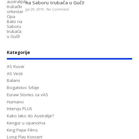
na Saboru trubača u Guči!
јул 29, 2019
-
No Comment
Kategorije
AS Kuvar
AS Vesti
Balans
Bogatstvo Srbije
Euraw Stories za vAS
Humano
Intervju PLUS
Kako lako do Australije?
Kengur u opancima
King Pepe Films
Long Play Koncert