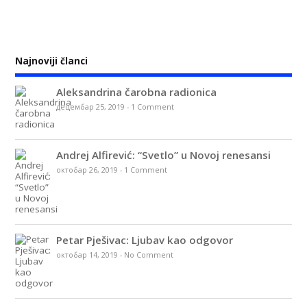
Najnoviji članci
Aleksandrina čarobna radionica
децембар 25, 2019
-
1 Comment
Andrej Alfirević: “Svetlo” u Novoj renesansi
октобар 26, 2019
-
1 Comment
Petar Pješivac: Ljubav kao odgovor
октобар 14, 2019
-
No Comment