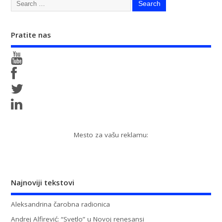
Pratite nas
Mesto za vašu reklamu:
Najnoviji tekstovi
Aleksandrina čarobna radionica
Andrej Alfirević: “Svetlo” u Novoj renesansi