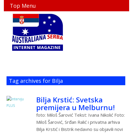
Top Menu
Tag archives for Bilja
Bilja Krstić: Svetska
premijera u Melburnu!
foto: Miloš Šarović Tekst: Ivana Nikolić Foto:
Miloš Šarović, Srđan Ralić i privatna arhiva
Bilja Krstić i Bistrik nedavno su objavili novi