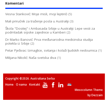
Komentari
Vesna Stanković: Moje misli, moji leptirići
(5)
Mali prirućnik za traženje posla u Australiji
(3)
Škola "Dositej" i Ambasada Srbije u Australiji: Lepe vesti za
podmladak srpske zajednice u Kamberi
(2)
Dr Marko Banović: Prva međunarodna medicinska studija
potekla iz Srbije
(2)
Petar Pješivac: Izmaglice, svitanja i kolaži ljudskih nedoumica
(1)
Milijana Nikolić: Naša svetska diva
(1)
Copyright ©2026. Australiana Serba
Home
O nama
Kontakt
Mesocolumn Theme
by Dezzain