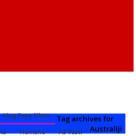
King Pepe Films
Tag archives for
Australiji
ma
Humano
AS Vesti