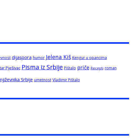
Jelena Kiš
dijaspora
evnost
humor
Kengur u opancima
Pisma iz Srbije
priče
tar Pješivac
Pištalo
roman
Recepti
jiževnika Srbije
umetnost
Vladimir Pištalo