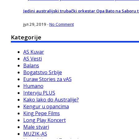
Jedini australijski trubački orkestar Opa Bato na Saboru 
јул 29, 2019
-
No Comment
Kategorije
AS Kuvar
AS Vesti
Balans
Bogatstvo Srbije
Euraw Stories za vAS
Humano
Intervju PLUS
Kako lako do Australije?
Kengur u opancima
King Pepe Films
Long Play Koncert
Male stvari
MUZIK-AS