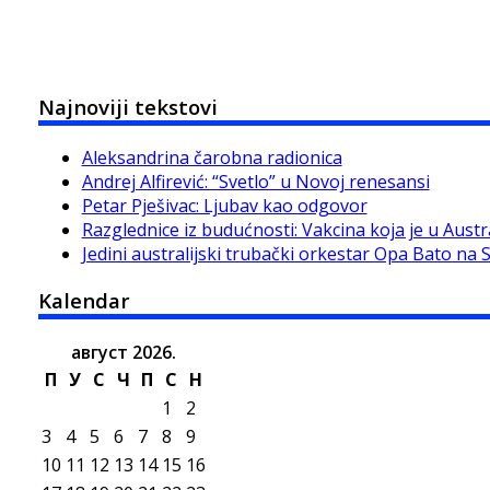
Najnoviji tekstovi
Aleksandrina čarobna radionica
Andrej Alfirević: “Svetlo” u Novoj renesansi
Petar Pješivac: Ljubav kao odgovor
Razglednice iz budućnosti: Vakcina koja je u Austra
Jedini australijski trubački orkestar Opa Bato na 
Kalendar
август 2026.
П
У
С
Ч
П
С
Н
1
2
3
4
5
6
7
8
9
10
11
12
13
14
15
16