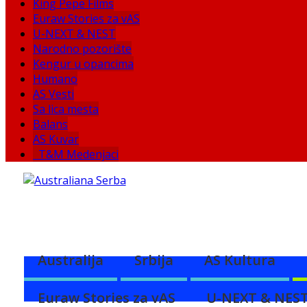
King Pepe Films
Euraw Stories za vAS
U-NEXT & NEST
Narodno pozorište
Kengur u opancima
Humano
AS Vesti
Sa lica mesta
Balans
AS Kuvar
T&M Medenjaci
Australija
Srbija
AS Kultura
Euraw Stories za vAS
U-NEXT & NES