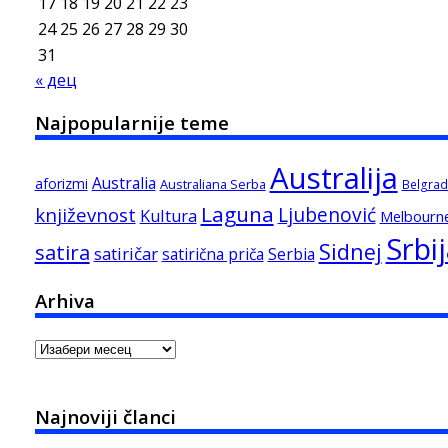
17
18
19
20
21
22
23
24
25
26
27
28
29
30
31
« дец
Najpopularnije teme
Australija
Australia
aforizmi
Australiana Serba
Belgrad
Laguna
književnost
Ljubenović
Kultura
Melbourn
Srbi
Sidnej
satira
satiričar
satirična priča
Serbia
Arhiva
Arhiva
Najnoviji članci