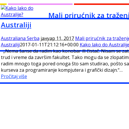
Mali prirućnik za tražen
Australiji
Australiana Serba
јануар 11, 2017
Mali prirućnik za traženj
Australiji
2017-01-11T21:12:16+00:00
Kako lako do Australij
„Nema šanse da radim kao konobar ili čistač. Nisam se zat
trud i vreme da završim fakultet. Tako mogu da se zlopatim
radim mnogo toga pored onoga što sam studirao, pošto sam
kurseva za programiranje kompjutera i grafički dizajn.“…
Pročitaj više