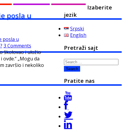
Izaberite
je posla u
jezik
Srpski
English
e posla u
e?
3 Comments
Pretraži sajt
o školovao i uložio
 i ovde.“ „Mogu da
Search
 završio i nekoliko
for:
Pratite nas