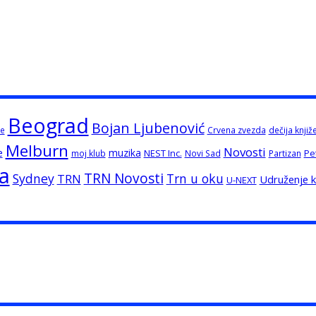
Beograd
Bojan Ljubenović
e
Crvena zvezda
dečija knjiž
Melburn
Novosti
e
muzika
NEST Inc.
Pe
moj klub
Novi Sad
Partizan
ja
TRN Novosti
Sydney
Trn u oku
TRN
Udruženje kn
U-NEXT