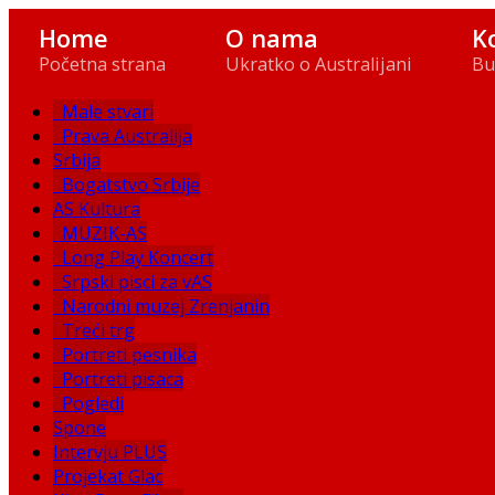
Home
O nama
K
Početna strana
Ukratko o Australijani
Bu
Male stvari
Prava Australija
Srbija
Bogatstvo Srbije
AS Kultura
MUZIK-AS
Long Play Koncert
Srpski pisci za vAS
Narodni muzej Zrenjanin
Treći trg
Portreti pesnika
Portreti pisaca
Pogledi
Spone
Intervju PLUS
Projekat Glac