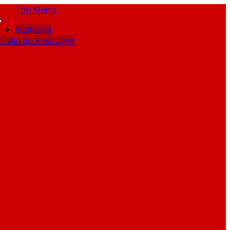
Top Menu
Australija
 lako do Australije?