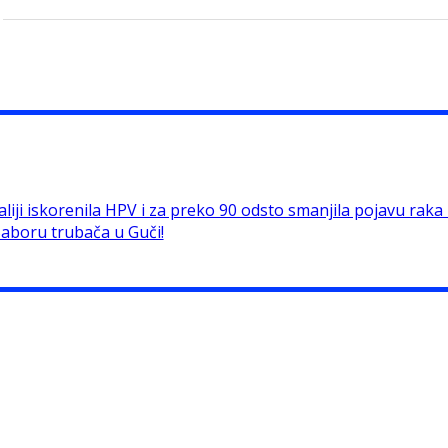
liji iskorenila HPV i za preko 90 odsto smanjila pojavu raka ko
Saboru trubača u Guči!