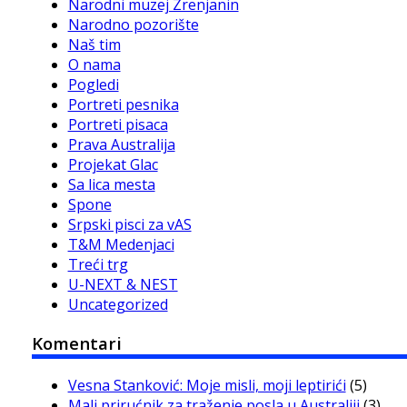
Narodni muzej Zrenjanin
Narodno pozorište
Naš tim
O nama
Pogledi
Portreti pesnika
Portreti pisaca
Prava Australija
Projekat Glac
Sa lica mesta
Spone
Srpski pisci za vAS
T&M Medenjaci
Treći trg
U-NEXT & NEST
Uncategorized
Komentari
Vesna Stanković: Moje misli, moji leptirići
(5)
Mali prirućnik za traženje posla u Australiji
(3)