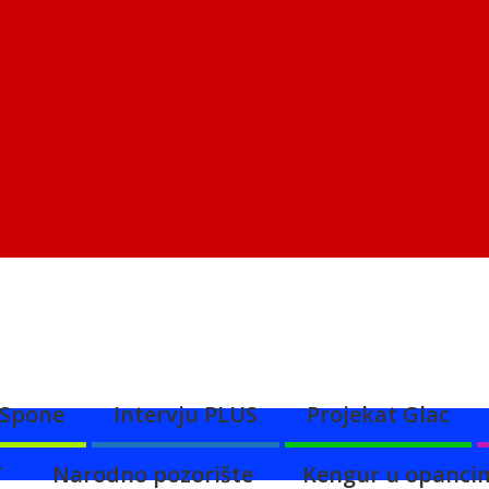
Spone
Intervju PLUS
Projekat Glac
T
Narodno pozorište
Kengur u opanci