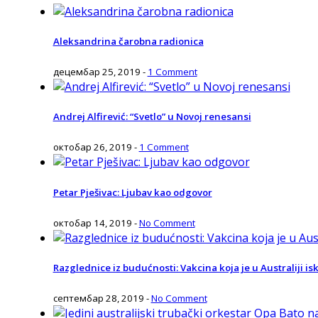
Aleksandrina čarobna radionica
децембар 25, 2019
-
1 Comment
Andrej Alfirević: “Svetlo” u Novoj renesansi
октобар 26, 2019
-
1 Comment
Petar Pješivac: Ljubav kao odgovor
октобар 14, 2019
-
No Comment
Razglednice iz budućnosti: Vakcina koja je u Australiji isk
септембар 28, 2019
-
No Comment