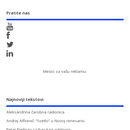
Pratite nas
Mesto za vašu reklamu:
Najnoviji tekstovi
Aleksandrina čarobna radionica
Andrej Alfirević: “Svetlo” u Novoj renesansi
Petar Pješivac: Ljubav kao odgovor