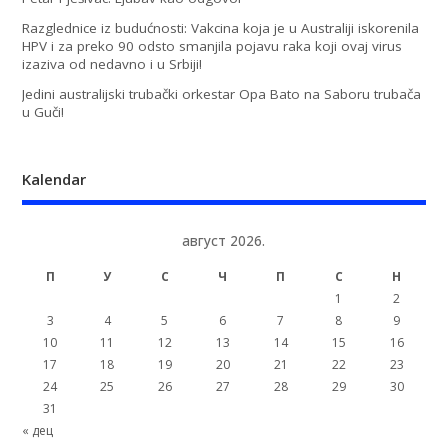
Razglednice iz budućnosti: Vakcina koja je u Australiji iskorenila
HPV i za preko 90 odsto smanjila pojavu raka koji ovaj virus
izaziva od nedavno i u Srbiji!
Jedini australijski trubački orkestar Opa Bato na Saboru trubača
u Guči!
Kalendar
август 2026.
П
У
С
Ч
П
С
Н
1
2
3
4
5
6
7
8
9
10
11
12
13
14
15
16
17
18
19
20
21
22
23
24
25
26
27
28
29
30
31
« дец