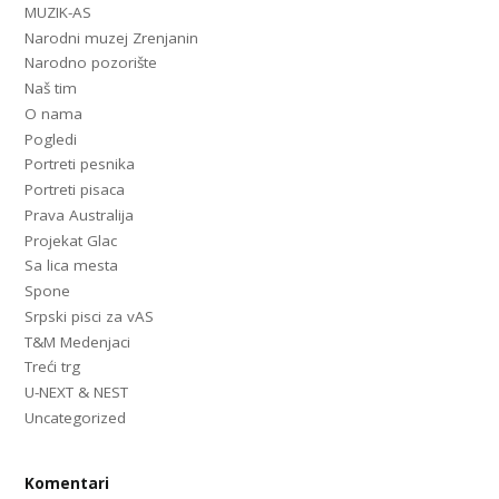
MUZIK-AS
Narodni muzej Zrenjanin
Narodno pozorište
Naš tim
O nama
Pogledi
Portreti pesnika
Portreti pisaca
Prava Australija
Projekat Glac
Sa lica mesta
Spone
Srpski pisci za vAS
T&M Medenjaci
Treći trg
U-NEXT & NEST
Uncategorized
Komentari