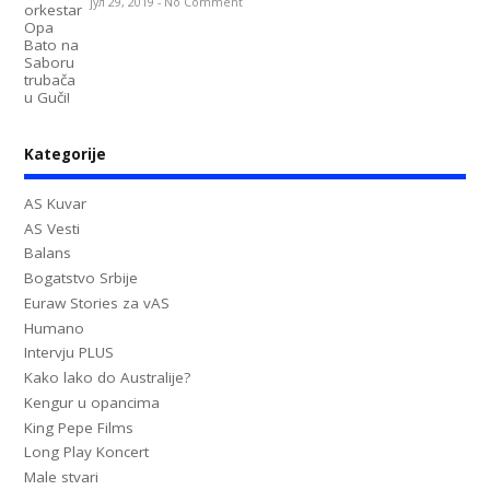
јул 29, 2019
-
No Comment
Kategorije
AS Kuvar
AS Vesti
Balans
Bogatstvo Srbije
Euraw Stories za vAS
Humano
Intervju PLUS
Kako lako do Australije?
Kengur u opancima
King Pepe Films
Long Play Koncert
Male stvari