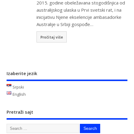
2015. godine obeležavana stogodišnjica od
australijskog ulaska u Prvi svetski rat, i na
inicijativu Njene ekselencije ambasadorke
Australije u Srbiji gospođe…
Pročitaj više
Izaberite jezik
Srpski
English
Pretraži sajt