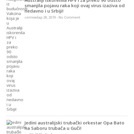
Australiji iskorenila HPV i za preko 90 odsto
smanjila pojavu raka koji ovaj virus izaziva od
nedavno i u Srbiji!
септембар 28, 2019
-
No Comment
Jedini australijski trubački orkestar Opa Bato
na Saboru trubača u Guči!