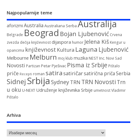
Najpopularnije teme
Australija
Australia
aforizmi
Australiana Serba
Beograd
Bojan Ljubenović
Belgrade
Crvena
Jelena Kiš
dijaspora
zvezda
dečija književnost
humor
Kengur u
Laguna
književnost
Ljubenović
Kultura
opancima
Melburn
Melbourne
muzika
NEST Inc.
moj klub
Novi Sad
Pisma iz Srbije
Novosti
Petar Pješivac
Partizan
Pištalo
satira
satiričar
priče
satirična priča
Serbia
roman
Recepti
Srbija
Sidnej
TRN Novosti
Sydney
Trn
TRN
u oku
Udruženje književnika Srbije
U-NEXT
umetnost
Vladimir
Pištalo
Arhiva