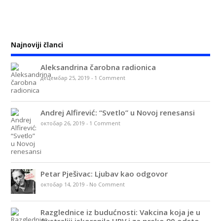
Najnoviji članci
Aleksandrina čarobna radionica
децембар 25, 2019
-
1 Comment
Andrej Alfirević: “Svetlo” u Novoj renesansi
октобар 26, 2019
-
1 Comment
Petar Pješivac: Ljubav kao odgovor
октобар 14, 2019
-
No Comment
Razglednice iz budućnosti: Vakcina koja je u