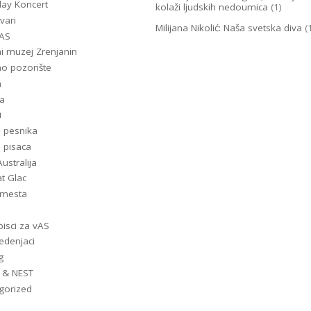
lay Koncert
kolaži ljudskih nedoumica
(1)
vari
Milijana Nikolić: Naša svetska diva
(
-AS
i muzej Zrenjanin
o pozorište
m
a
i
i pesnika
i pisaca
ustralija
t Glac
a mesta
pisci za vAS
denjaci
g
 & NEST
gorized