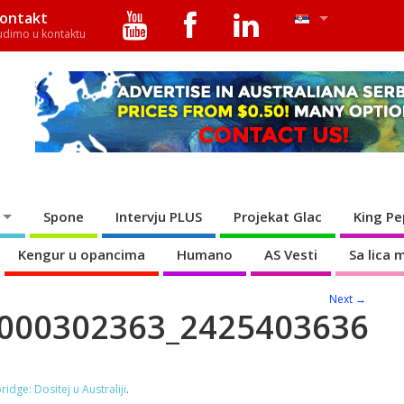
ontakt
udimo u kontaktu
Spone
Intervju PLUS
Projekat Glac
King Pe
Kengur u opancima
Humano
AS Vesti
Sa lica 
Next →
000302363_2425403636
bridge: Dositej u Australiji
.