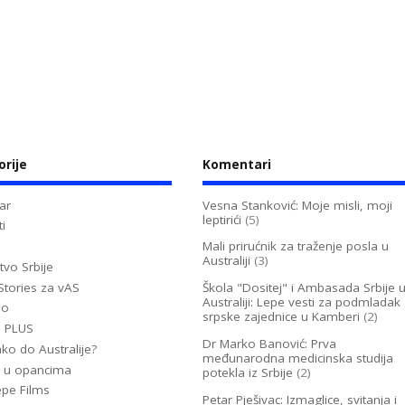
orije
Komentari
ar
Vesna Stanković: Moje misli, moji
leptirići
(5)
i
Mali prirućnik za traženje posla u
Australiji
(3)
tvo Srbije
Stories za vAS
Škola "Dositej" i Ambasada Srbije 
Australiji: Lepe vesti za podmladak
no
srpske zajednice u Kamberi
(2)
u PLUS
Dr Marko Banović: Prva
ko do Australije?
međunarodna medicinska studija
 u opancima
potekla iz Srbije
(2)
epe Films
Petar Pješivac: Izmaglice, svitanja i