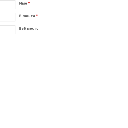
Име
*
Е-пошта
*
Веб место