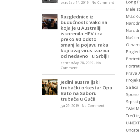
Long P
октобар 14, 2019
-
No Comment
Male st
Razglednice iz
MUZIK
budućnosti: Vakcina
Narodn
koja je u Australiji
Narodn
iskorenila HPV i za
Naš ti
preko 90 odsto
smanjila pojavu raka
O nam
koji ovaj virus izaziva
Pogled
od nedavno i u Srbiji!
Portret
септембар 28, 2019
-
No
Portret
Comment
Prava A
Projeka
Jedini australijski
trubački orkestar Opa
Sa lic
Bato na Saboru
Spone
trubača u Guči!
Srpski 
јул 29, 2019
-
No Comment
T&M Me
Treći tr
U-NEXT
Uncate