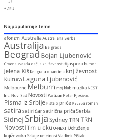
31
« дец
Najpopularnije teme
Australia
aforizmi
Australiana Serba
Australija
Belgrade
Beograd
Bojan Ljubenović
dijaspora
Crvena zvezda
dečija književnost
humor
književnost
Jelena Kiš
Kengur u opancima
Laguna
Ljubenović
Kultura
Melburn
Melbourne
muzika
NEST
moj klub
Novosti
Inc.
Petar Pješivac
Novi Sad
Partizan
Pisma iz Srbije
priče
Pištalo
roman
Recepti
satira
satiričar
satirična priča
Serbia
Srbija
Sidnej
TRN
Sydney
TRN
Novosti
Trn u oku
Udruženje
U-NEXT
književnika Srbije
umetnost
Vladimir Pištalo