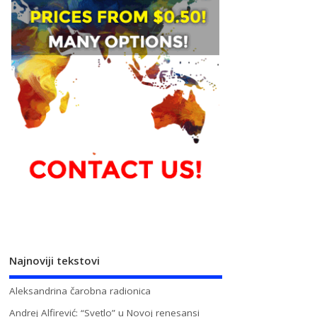
Najnoviji tekstovi
Aleksandrina čarobna radionica
Andrej Alfirević: “Svetlo” u Novoj renesansi