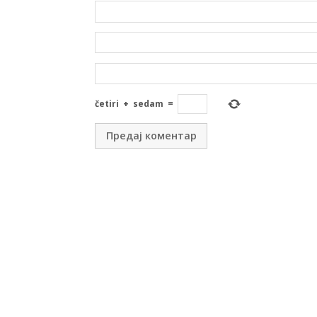
četiri
+
sedam
=