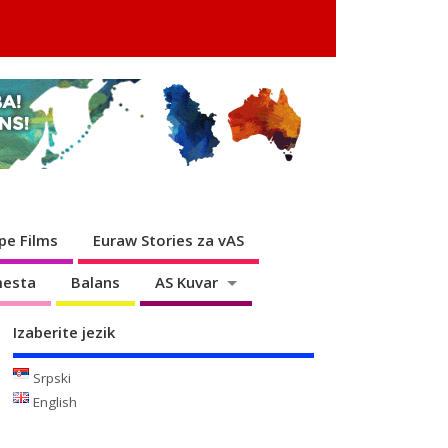
pe Films
Euraw Stories za vAS
mesta
Balans
AS Kuvar
Izaberite jezik
Srpski
English