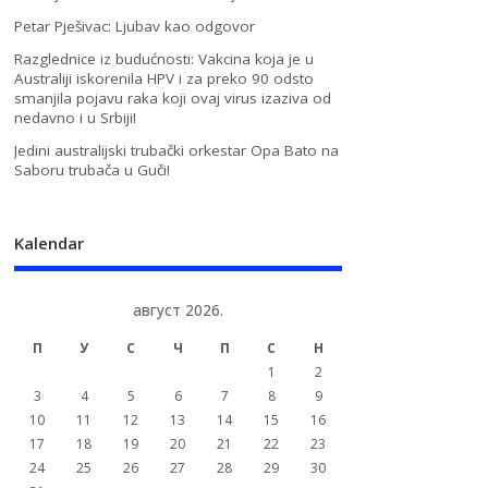
Petar Pješivac: Ljubav kao odgovor
Razglednice iz budućnosti: Vakcina koja je u
Australiji iskorenila HPV i za preko 90 odsto
smanjila pojavu raka koji ovaj virus izaziva od
nedavno i u Srbiji!
Jedini australijski trubački orkestar Opa Bato na
Saboru trubača u Guči!
Kalendar
август 2026.
П
У
С
Ч
П
С
Н
1
2
3
4
5
6
7
8
9
10
11
12
13
14
15
16
17
18
19
20
21
22
23
24
25
26
27
28
29
30