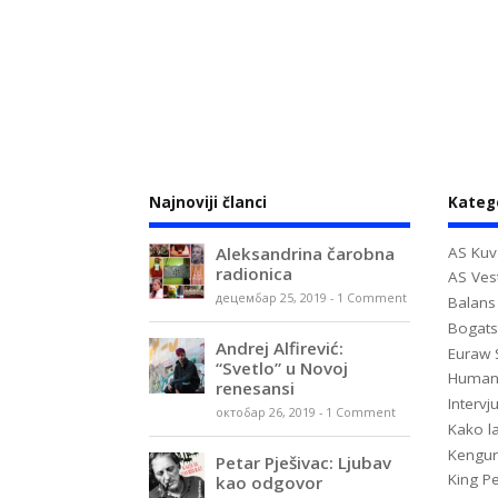
Najnoviji članci
Kateg
Aleksandrina čarobna
AS Kuv
radionica
AS Vest
децембар 25, 2019
-
1 Comment
Balans
Bogats
Andrej Alfirević:
Euraw 
“Svetlo” u Novoj
Huma
renesansi
Intervj
октобар 26, 2019
-
1 Comment
Kako la
Kengur
Petar Pješivac: Ljubav
King P
kao odgovor