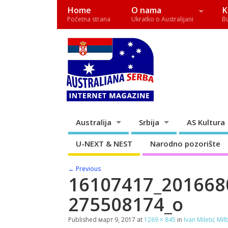
Home
O nama
K
Početna strana
Ukratko o Australijani
B
Australija
Srbija
AS Kultura
U-NEXT & NEST
Narodno pozorište
← Previous
16107417_201668
275508174_o
Published
март 9, 2017
at
1269 × 845
in
Ivan Miletić Mil