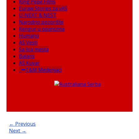
King Pepe Films
Euraw Stories za vAS
U-NEXT & NEST
Narodno pozorište
Kengur u opancima
Humano
AS Vesti
Sa lica mesta
Balans
AS Kuvar
T&M Medenjaci
← Previous
Next →