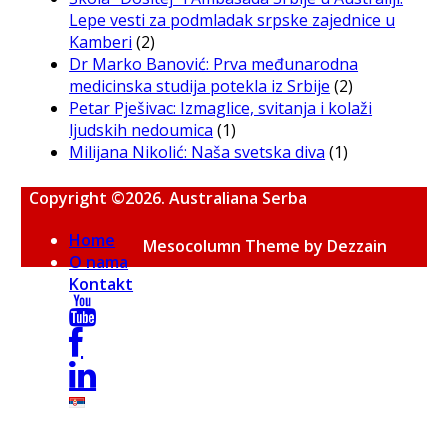
Lepe vesti za podmladak srpske zajednice u
Kamberi
(2)
Dr Marko Banović: Prva međunarodna
medicinska studija potekla iz Srbije
(2)
Petar Pješivac: Izmaglice, svitanja i kolaži
ljudskih nedoumica
(1)
Milijana Nikolić: Naša svetska diva
(1)
Copyright ©2026. Australiana Serba
Home
Mesocolumn Theme by Dezzain
O nama
Kontakt