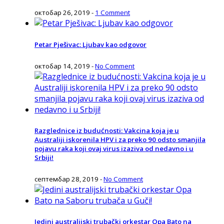
октобар 26, 2019
-
1 Comment
Petar Pješivac: Ljubav kao odgovor
октобар 14, 2019
-
No Comment
Razglednice iz budućnosti: Vakcina koja je u
Australiji iskorenila HPV i za preko 90 odsto smanjila
pojavu raka koji ovaj virus izaziva od nedavno i u
Srbiji!
септембар 28, 2019
-
No Comment
Jedini australijski trubački orkestar Opa Bato na