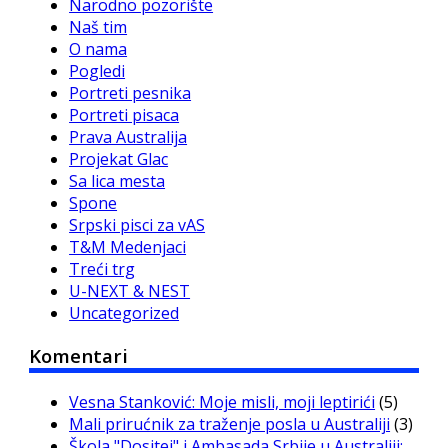
Narodno pozorište
Naš tim
O nama
Pogledi
Portreti pesnika
Portreti pisaca
Prava Australija
Projekat Glac
Sa lica mesta
Spone
Srpski pisci za vAS
T&M Medenjaci
Treći trg
U-NEXT & NEST
Uncategorized
Komentari
Vesna Stanković: Moje misli, moji leptirići
(5)
Mali prirućnik za traženje posla u Australiji
(3)
Škola "Dositej" i Ambasada Srbije u Australiji: