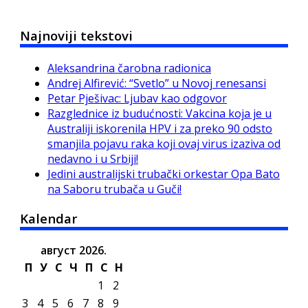
Najnoviji tekstovi
Aleksandrina čarobna radionica
Andrej Alfirević: “Svetlo” u Novoj renesansi
Petar Pješivac: Ljubav kao odgovor
Razglednice iz budućnosti: Vakcina koja je u
Australiji iskorenila HPV i za preko 90 odsto
smanjila pojavu raka koji ovaj virus izaziva od
nedavno i u Srbiji!
Jedini australijski trubački orkestar Opa Bato
na Saboru trubača u Guči!
Kalendar
август 2026.
П
У
С
Ч
П
С
Н
1
2
3
4
5
6
7
8
9