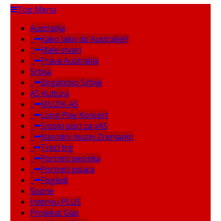
Top Menu
Australija
Kako lako do Australije?
Male stvari
Prava Australija
Srbija
Bogatstvo Srbije
AS Kultura
MUZIK-AS
Long Play Koncert
Srpski pisci za vAS
Narodni muzej Zrenjanin
Treći trg
Portreti pesnika
Portreti pisaca
Pogledi
Spone
Intervju PLUS
Projekat Glac