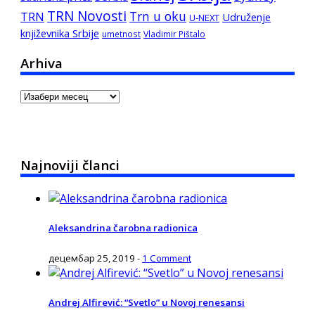
TRN Novosti
Trn u oku
TRN
Udruženje
U-NEXT
književnika Srbije
umetnost
Vladimir Pištalo
Arhiva
Arhiva
Najnoviji članci
Aleksandrina čarobna radionica
децембар 25, 2019
-
1 Comment
Andrej Alfirević: “Svetlo” u Novoj renesansi