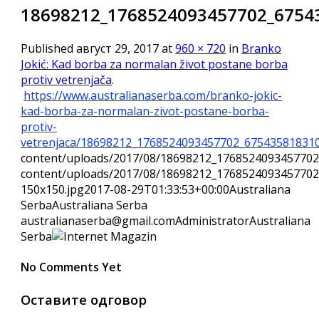
18698212_1768524093457702_6754
Published
август 29, 2017
at
960 × 720
in
Branko
Jokić: Kad borba za normalan život postane borba
protiv vetrenjača
.
https://www.australianaserba.com/branko-jokic-
kad-borba-za-normalan-zivot-postane-borba-
protiv-
vetrenjaca/18698212_1768524093457702_67543581831
content/uploads/2017/08/18698212_1768524093457702
content/uploads/2017/08/18698212_176852409345770
150x150.jpg
2017-08-29T01:33:53+00:00
Australiana
Serba
Australiana Serba
australianaserba@gmail.com
Administrator
Australiana
Serba
No Comments Yet
Оставите одговор