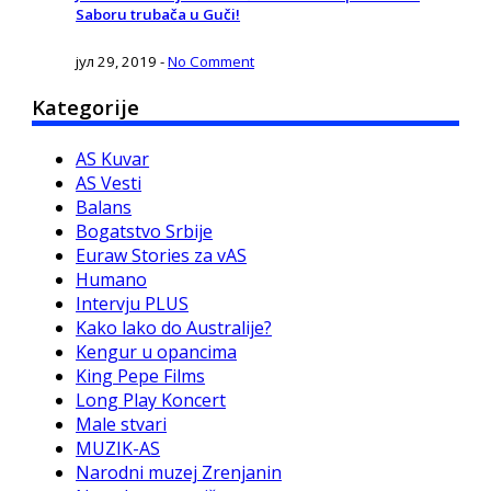
Saboru trubača u Guči!
јул 29, 2019
-
No Comment
Kategorije
AS Kuvar
AS Vesti
Balans
Bogatstvo Srbije
Euraw Stories za vAS
Humano
Intervju PLUS
Kako lako do Australije?
Kengur u opancima
King Pepe Films
Long Play Koncert
Male stvari
MUZIK-AS
Narodni muzej Zrenjanin