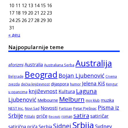
10
11
12
13
14
15
16
17
18
19
20
21
22
23
24
25
26
27
28
29
30
31
« дец
Najpopularnije teme
Australija
Australia
aforizmi
Australiana Serba
Beograd
Bojan Ljubenović
Belgrade
Crvena
Jelena Kiš
dijaspora
zvezda
dečija književnost
humor
Kengur
Laguna
književnost
Kultura
u opancima
Melburn
Ljubenović
Melbourne
muzika
moj klub
Pisma iz
Novosti
NEST Inc.
Petar Pješivac
Novi Sad
Partizan
satira
Srbije
satiričar
priče
Pištalo
roman
Recepti
Srbija
Sidnej
Sydney
satirična priča
Serbia