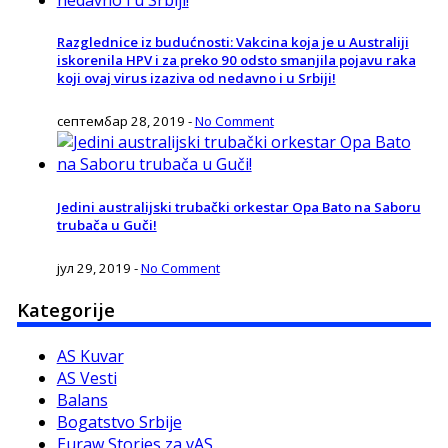
Razglednice iz budućnosti: Vakcina koja je u Australiji
iskorenila HPV i za preko 90 odsto smanjila pojavu raka
koji ovaj virus izaziva od nedavno i u Srbiji!
септембар 28, 2019
-
No Comment
Jedini australijski trubački orkestar Opa Bato na Saboru
trubača u Guči!
јул 29, 2019
-
No Comment
Kategorije
AS Kuvar
AS Vesti
Balans
Bogatstvo Srbije
Euraw Stories za vAS