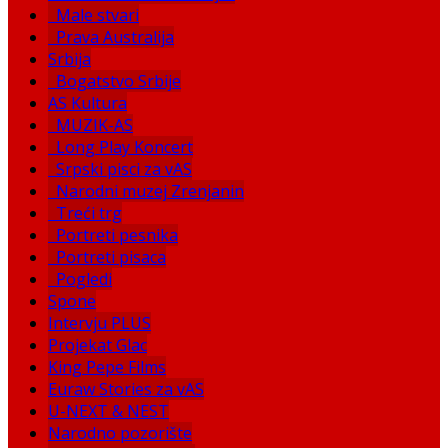
Male stvari
Prava Australija
Srbija
Bogatstvo Srbije
AS Kultura
MUZIK-AS
Long Play Koncert
Srpski pisci za vAS
Narodni muzej Zrenjanin
Treći trg
Portreti pesnika
Portreti pisaca
Pogledi
Spone
Intervju PLUS
Projekat Glac
King Pepe Films
Euraw Stories za vAS
U-NEXT & NEST
Narodno pozorište