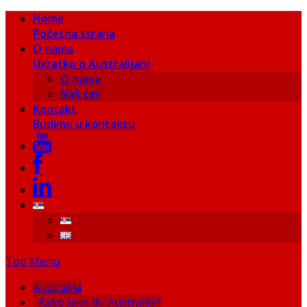
Home
Početna strana
O nama
Ukratko o Australijani
O nama
Naš tim
Kontakt
Budimo u kontaktu
Top Menu
Australija
Kako lako do Australije?