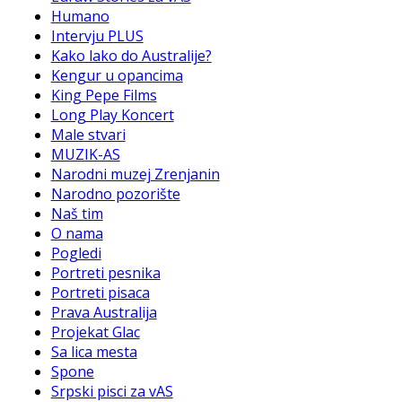
Humano
Intervju PLUS
Kako lako do Australije?
Kengur u opancima
King Pepe Films
Long Play Koncert
Male stvari
MUZIK-AS
Narodni muzej Zrenjanin
Narodno pozorište
Naš tim
O nama
Pogledi
Portreti pesnika
Portreti pisaca
Prava Australija
Projekat Glac
Sa lica mesta
Spone
Srpski pisci za vAS