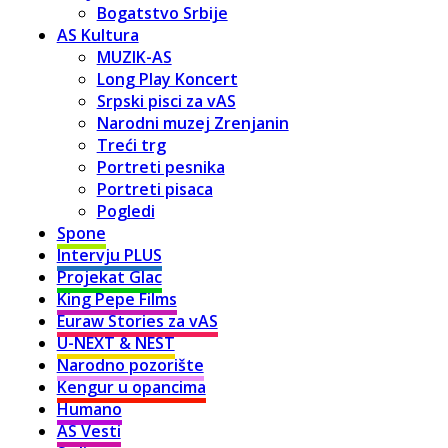
Bogatstvo Srbije
AS Kultura
MUZIK-AS
Long Play Koncert
Srpski pisci za vAS
Narodni muzej Zrenjanin
Treći trg
Portreti pesnika
Portreti pisaca
Pogledi
Spone
Intervju PLUS
Projekat Glac
King Pepe Films
Euraw Stories za vAS
U-NEXT & NEST
Narodno pozorište
Kengur u opancima
Humano
AS Vesti