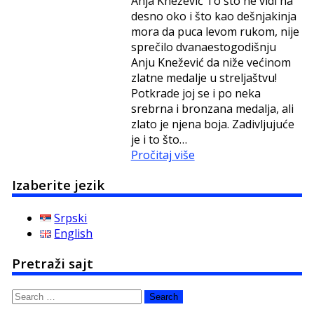
Anja Knežević To što ne vidi na
desno oko i što kao dešnjakinja
mora da puca levom rukom, nije
sprečilo dvanaestogodišnju
Anju Knežević da niže većinom
zlatne medalje u streljaštvu!
Potkrade joj se i po neka
srebrna i bronzana medalja, ali
zlato je njena boja. Zadivljujuće
je i to što…
Pročitaj više
Izaberite jezik
Srpski
English
Pretraži sajt
Search
for: