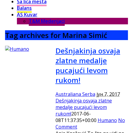
Sa lica mesta
Balans
AS Kuvar
T&M Medenjaci
Tag archives for Marina Simić
Dešnjakinja osvaja
zlatne medalje
pucajući levom
rukom!
Australiana Serba
јун 7, 2017
Dešnjakinja osvaja zlatne
medalje pucajući levom
rukom!
2017-06-
08T11:37:35+00:00
Humano
No
Comment