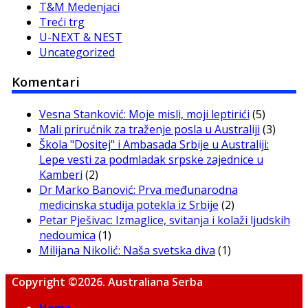
T&M Medenjaci
Treći trg
U-NEXT & NEST
Uncategorized
Komentari
Vesna Stanković: Moje misli, moji leptirići
(5)
Mali prirućnik za traženje posla u Australiji
(3)
Škola "Dositej" i Ambasada Srbije u Australiji:
Lepe vesti za podmladak srpske zajednice u
Kamberi
(2)
Dr Marko Banović: Prva međunarodna
medicinska studija potekla iz Srbije
(2)
Petar Pješivac: Izmaglice, svitanja i kolaži ljudskih
nedoumica
(1)
Milijana Nikolić: Naša svetska diva
(1)
Copyright ©2026. Australiana Serba