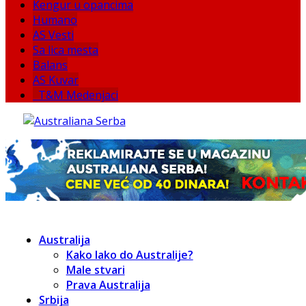
Kengur u opancima
Humano
AS Vesti
Sa lica mesta
Balans
AS Kuvar
T&M Medenjaci
Australija
Kako lako do Australije?
Male stvari
Prava Australija
Srbija