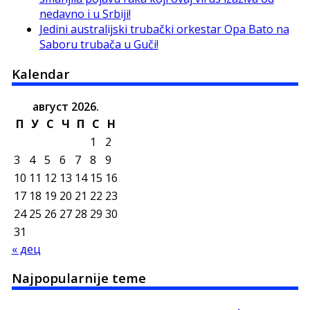
nedavno i u Srbiji!
Jedini australijski trubački orkestar Opa Bato na
Saboru trubača u Guči!
Kalendar
август 2026.
П
У
С
Ч
П
С
Н
1
2
3
4
5
6
7
8
9
10
11
12
13
14
15
16
17
18
19
20
21
22
23
24
25
26
27
28
29
30
31
« дец
Najpopularnije teme