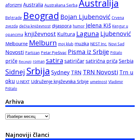
Australija
Australia
aforizmi
Australiana Serba
Beograd
Bojan Ljubenović
Belgrade
Crvena
Jelena Kiš
dijaspora
zvezda
dečija književnost
humor
Kengur u
Laguna
književnost
Ljubenović
Kultura
opancima
Melburn
Melbourne
muzika
NEST Inc.
moj klub
Novi Sad
Pisma iz Srbije
Novosti
Petar Pješivac
Partizan
Pištalo
satira
satiričar
priče
satirična priča
Serbia
roman
Recepti
Srbija
Sidnej
TRN Novosti
Sydney
Trn u
TRN
oku
Udruženje književnika Srbije
U-NEXT
umetnost
Vladimir
Pištalo
Arhiva
Arhiva
Najnoviji članci