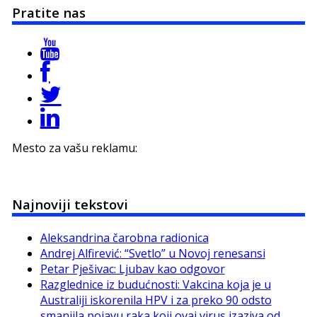
Pratite nas
Mesto za vašu reklamu:
Najnoviji tekstovi
Aleksandrina čarobna radionica
Andrej Alfirević: “Svetlo” u Novoj renesansi
Petar Pješivac: Ljubav kao odgovor
Razglednice iz budućnosti: Vakcina koja je u
Australiji iskorenila HPV i za preko 90 odsto
smanjila pojavu raka koji ovaj virus izaziva od