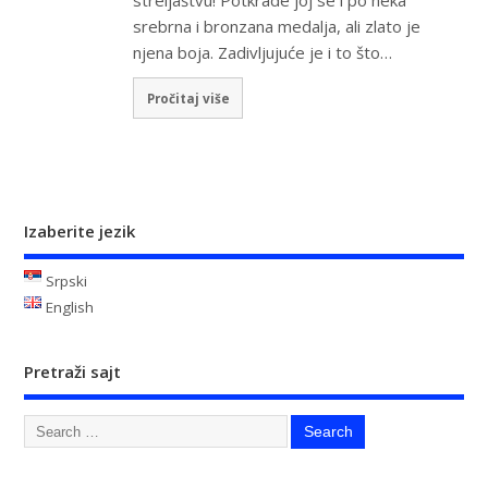
srebrna i bronzana medalja, ali zlato je
njena boja. Zadivljujuće je i to što…
Pročitaj više
Izaberite jezik
Srpski
English
Pretraži sajt