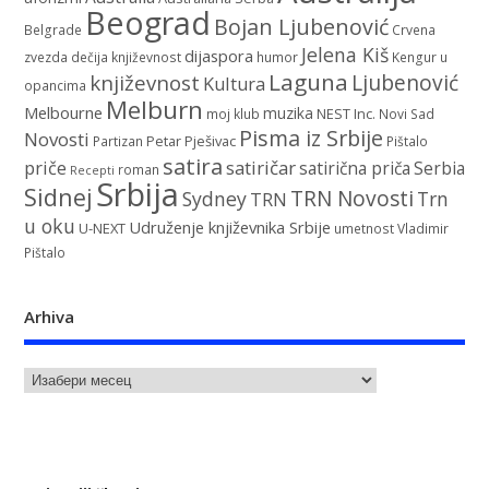
Beograd
Bojan Ljubenović
Belgrade
Crvena
Jelena Kiš
dijaspora
zvezda
dečija književnost
humor
Kengur u
Laguna
književnost
Ljubenović
Kultura
opancima
Melburn
Melbourne
muzika
NEST Inc.
moj klub
Novi Sad
Pisma iz Srbije
Novosti
Petar Pješivac
Partizan
Pištalo
satira
satiričar
priče
satirična priča
Serbia
roman
Recepti
Srbija
Sidnej
TRN Novosti
Sydney
Trn
TRN
u oku
Udruženje književnika Srbije
U-NEXT
umetnost
Vladimir
Pištalo
Arhiva