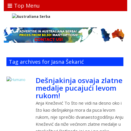
Top Menu
Tag archives for Jasna Šekarić
Dešnjakinja osvaja zlatne
medalje pucajući levom
rukom!
Anja Knežević To što ne vidi na desno oko i
što kao dešnjakinja mora da puca levom
rukom, nije sprečilo dvanaestogodišnju Anju
Knežević da niže većinom zlatne medalje u
streljaštvu! Potkrade joj se i po neka