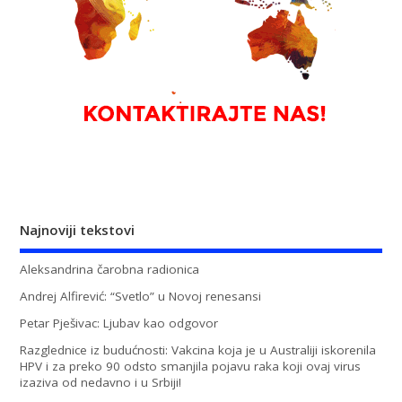
Najnoviji tekstovi
Aleksandrina čarobna radionica
Andrej Alfirević: “Svetlo” u Novoj renesansi
Petar Pješivac: Ljubav kao odgovor
Razglednice iz budućnosti: Vakcina koja je u Australiji iskorenila
HPV i za preko 90 odsto smanjila pojavu raka koji ovaj virus
izaziva od nedavno i u Srbiji!