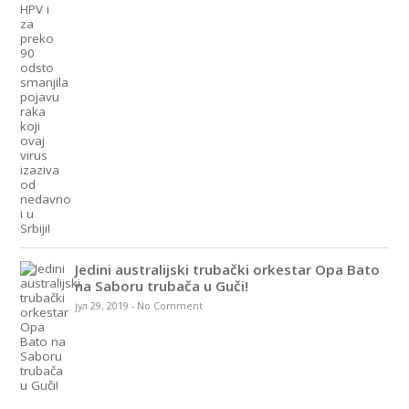
Jedini australijski trubački orkestar Opa Bato
na Saboru trubača u Guči!
јул 29, 2019
-
No Comment