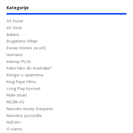
Kategorije
AS Kuvar
AS Vesti
Balans
Bogatstvo Srbije
Euraw Stories za vAS
Humano
Intervju PLUS
Kako lako do Australije?
Kengur u opancima
King Pepe Films
Long Play Koncert
Male stvari
MUZIK-AS
Narodni muzej Zrenjanin
Narodno pozorište
Naš tim
O nama