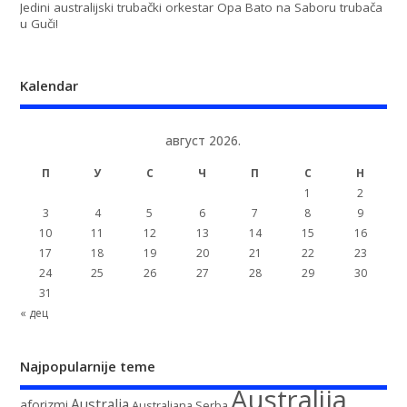
Jedini australijski trubački orkestar Opa Bato na Saboru trubača
u Guči!
Kalendar
август 2026.
П
У
С
Ч
П
С
Н
1
2
3
4
5
6
7
8
9
10
11
12
13
14
15
16
17
18
19
20
21
22
23
24
25
26
27
28
29
30
31
« дец
Najpopularnije teme
Australija
Australia
aforizmi
Australiana Serba