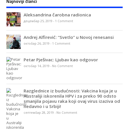
Najnoviji članci
Aleksandrina čarobna radionica
децембар 25, 2019
-
1 Comment
Andrej Alfirević: “Svetlo” u Novoj renesansi
октобар 26, 2019
-
1 Comment
Petar Pješivac: Ljubav kao odgovor
октобар 14, 2019
-
No Comment
Razglednice iz budućnosti: Vakcina koja je u
Australiji iskorenila HPV i za preko 90 odsto
smanjila pojavu raka koji ovaj virus izaziva od
nedavno i u Srbiji!
септембар 28, 2019
-
No Comment