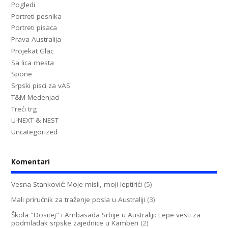
Pogledi
Portreti pesnika
Portreti pisaca
Prava Australija
Projekat Glac
Sa lica mesta
Spone
Srpski pisci za vAS
T&M Medenjaci
Treći trg
U-NEXT & NEST
Uncategorized
Komentari
Vesna Stanković: Moje misli, moji leptirići
(5)
Mali prirućnik za traženje posla u Australiji
(3)
Škola "Dositej" i Ambasada Srbije u Australiji: Lepe vesti za
podmladak srpske zajednice u Kamberi
(2)